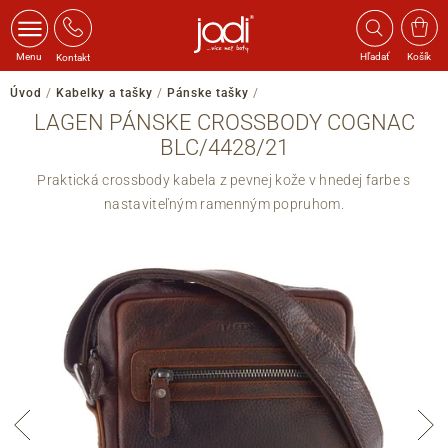
Menu
Hľadať
Košík
Kontakt
Úvod
/
Kabelky a tašky
/
Pánske tašky
/
LAGEN PÁNSKE CROSSBODY COGNAC
BLC/4428/21
Praktická crossbody kabela z pevnej kože v hnedej farbe s
nastaviteľným ramenným popruhom.