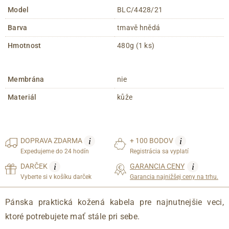
Model
BLC/4428/21
Barva
tmavě hnědá
Hmotnost
480g (1 ks)
Membrána
nie
Materiál
kůže
i
i
DOPRAVA
ZDARMA
+ 100 BODOV
Expedujeme do 24 hodín
Registrácia sa vyplatí
i
i
DARČEK
GARANCIA CENY
Vyberte si v košíku darček
Garancia najnižšej ceny na trhu.
Pánska praktická kožená kabela pre najnutnejšie veci,
ktoré potrebujete mať stále pri sebe.