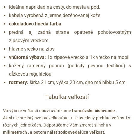
ideálna napríklad na cesty, do mesta a pod.
kabela vyrobená z jemne dezénovanej kože
čokoládovo hnedá farba
predná aj zadná strana opatrené pohotovostným
zipsovým vreckom
hlavné vrecko na zips
vnútorná výbava:
1x zipsové vrecko a 1x vrecko na mobil
kožený ramenný popruh (podšitý pevnou textíliou) s
dĺžkovou reguláciou
rozmery:
šírka 21 cm, výška 23 cm, dno má hĺbku 5 cm
Tabuľka veľkostí
Vo výbere veľkosti obuvi uvádzame
francúzske číslovanie
.
Ak si nie ste istý svojou veľkosťou, tu je uvedený prehľad veľkostí v
rôznych jednotkách. Odporúčame Vám zmerať si nohu v
milimetroch
, a potom nájsť zodpovedajúcu veľkosť.