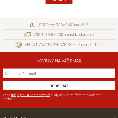
DOPRAVA ZADARMO nad 39 €
VŠETKO SKLADOM ihneď k odoslaniu
VERNÍ KVALITE I ZÁKAZNÍKOM už od roku 1990
NOVINKY NA VÁŠ EMAIL
ODOBERAŤ
Vaše
údaje jsou u nás v bezpečí
a kdykoliv se můžete z newsletteru
odhlásit.