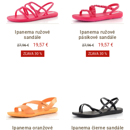
G
BARVY
černá
hnědá
Ipanema ružové
Ipanema ružové
béžová
oranžová
sandále
pásikové sandále
růžová
barevná
19,57 €
19,57 €
27,96 €
27,96 €
ZĽAVA 30 %
ZĽAVA 30 %
VÝŠKA PODPATKU
CENA
Sleva
Ipanema oranžové
Ipanema čierne sandále