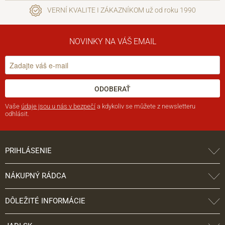
VERNÍ KVALITE I ZÁKAZNÍKOM už od roku 1990
NOVINKY NA VÁŠ EMAIL
ODOBERAŤ
Vaše
údaje jsou u nás v bezpečí
a kdykoliv se můžete z newsletteru
odhlásit.
PRIHLÁSENIE
NÁKUPNÝ RÁDCA
DÔLEŽITÉ INFORMÁCIE