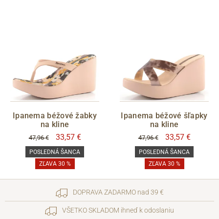
Ipanema béžové žabky
Ipanema béžové šľapky
na kline
na kline
33,57 €
33,57 €
47,96 €
47,96 €
POSLEDNÁ ŠANCA
POSLEDNÁ ŠANCA
ZĽAVA 30 %
ZĽAVA 30 %
DOPRAVA ZADARMO nad 39 €
VŠETKO SKLADOM ihneď k odoslaniu