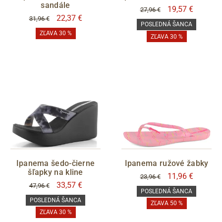
sandále
19,57 €
27,96 €
POSLEDNÍ ŠANCE
22,37 €
31,96 €
POSLEDNÁ ŠANCA
áno
ZĽAVA 30 %
ZĽAVA 30 %
S05 - Liberec
Filtrovať
Ipanema šedo-čierne
Ipanema ružové žabky
šľapky na kline
11,96 €
23,96 €
33,57 €
47,96 €
POSLEDNÁ ŠANCA
POSLEDNÁ ŠANCA
ZĽAVA 50 %
ZĽAVA 30 %