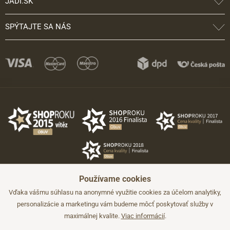
JADI.SK
SPÝTAJTE SA NÁS
Používame cookies
Vďaka vášmu súhlasu na anonymné využitie cookies za účelom analytiky,
personalizácie a marketingu vám budeme môcť poskytovať služby v
maximálnej kvalite.
Viac informácií
.
©2026 JADI.sk. Užitie materiálov bez súhlasu nie je možné.