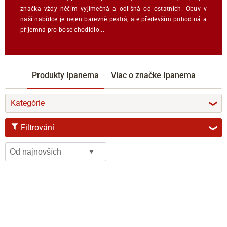
značka vždy něčím vyjímečná a odlišná od ostatních. Obuv v
naší nabídce je nejen barevně pestrá, ale především pohodlná a
příjemná pro bosé chodidlo...
Produkty Ipanema
Viac o značke Ipanema
Kategórie
❯
Filtrování
❯
VARIANTY
37
38
39
40
41-42
ŠÍŘKA