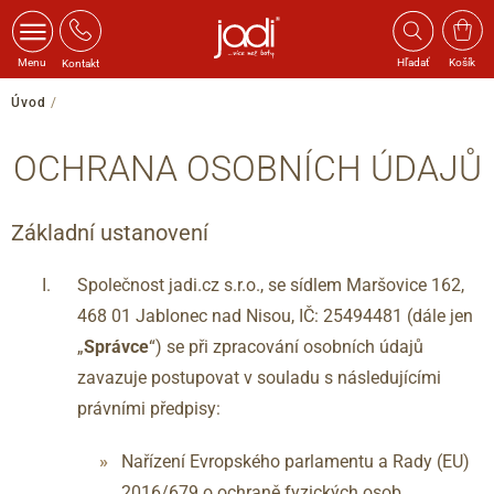
Menu
Hľadať
Košík
Kontakt
Úvod
/
OCHRANA OSOBNÍCH ÚDAJŮ
Základní ustanovení
Společnost jadi.cz s.r.o., se sídlem Maršovice 162,
468 01 Jablonec nad Nisou, IČ: 25494481 (dále jen
„
Správce
“) se při zpracování osobních údajů
zavazuje postupovat v souladu s následujícími
právními předpisy:
Nařízení Evropského parlamentu a Rady (EU)
2016/679 o ochraně fyzických osob