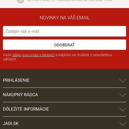
NOVINKY NA VÁŠ EMAIL
ODOBERAŤ
Vaše
údaje jsou u nás v bezpečí
a kdykoliv se můžete z newsletteru
odhlásit.
PRIHLÁSENIE
NÁKUPNÝ RÁDCA
DÔLEŽITÉ INFORMÁCIE
JADI.SK