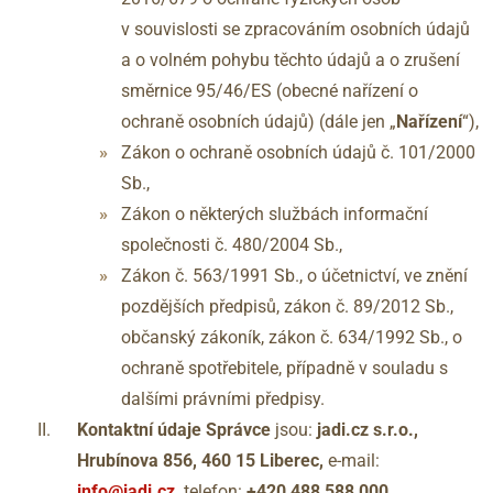
v souvislosti se zpracováním osobních údajů
a o volném pohybu těchto údajů a o zrušení
směrnice 95/46/ES (obecné nařízení o
ochraně osobních údajů) (dále jen „
Nařízení
“),
Zákon o ochraně osobních údajů č. 101/2000
Sb.,
Zákon o některých službách informační
společnosti č. 480/2004 Sb.,
Zákon č. 563/1991 Sb., o účetnictví, ve znění
pozdějších předpisů, zákon č. 89/2012 Sb.,
občanský zákoník, zákon č. 634/1992 Sb., o
ochraně spotřebitele, případně v souladu s
dalšími právními předpisy.
Kontaktní údaje Správce
jsou:
jadi.cz s.r.o.,
Hrubínova 856, 460 15 Liberec,
e-mail:
info@jadi.cz
,
telefon:
+420 488 588 000