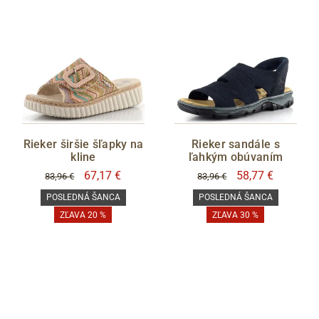
Rieker širšie šľapky na
Rieker sandále s
kline
ľahkým obúvaním
67,17 €
58,77 €
83,96 €
83,96 €
POSLEDNÁ ŠANCA
POSLEDNÁ ŠANCA
ZĽAVA 20 %
ZĽAVA 30 %