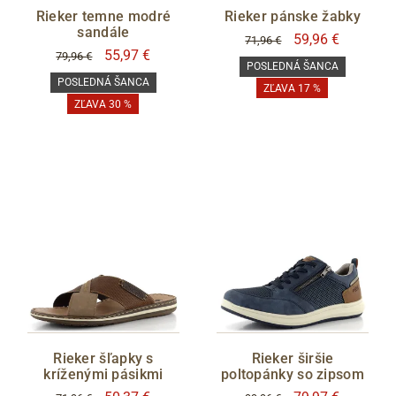
Rieker temne modré
Rieker pánske žabky
sandále
59,96 €
71,96 €
55,97 €
79,96 €
POSLEDNÁ ŠANCA
POSLEDNÁ ŠANCA
ZĽAVA 17 %
ZĽAVA 30 %
Rieker šľapky s
Rieker širšie
kríženými pásikmi
poltopánky so zipsom