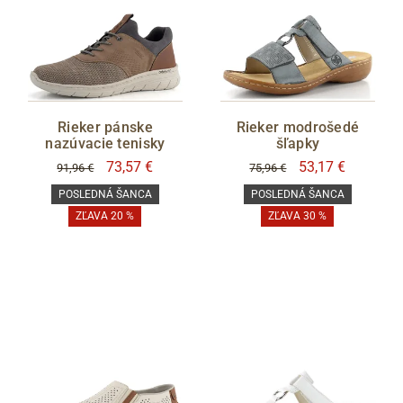
Rieker pánske
Rieker modrošedé
nazúvacie tenisky
šľapky
73,57 €
53,17 €
91,96 €
75,96 €
POSLEDNÁ ŠANCA
POSLEDNÁ ŠANCA
ZĽAVA 20 %
ZĽAVA 30 %