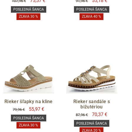
75,57 €
55,18 €
107,96 €
91,96 €
POSLEDNÁ ŠANCA
POSLEDNÁ ŠANCA
ZĽAVA 30 %
ZĽAVA 40 %
Rieker šľapky na kline
Rieker sandále s
bižutériou
55,97 €
79,96 €
70,37 €
87,96 €
POSLEDNÁ ŠANCA
POSLEDNÁ ŠANCA
ZĽAVA 30 %
ZĽAVA 20 %