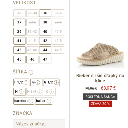
VELIKOST
35
35-38
36
36.5
Informace o
zpracování osobních údajů
.
37
37.5
38
38.5
39
39-42
40
40.5
41
41.5
42
42.5
43
43-46
44
44.5
45
46
47
ŠÍŘKA
Rieker širšie šľapky na
kline
F 1/2
G
G 1/2
63,97 €
79,96 €
H
H 1/2
K
POSLEDNÁ ŠANCA
barefoot
hallux
ZĽAVA 20 %
ZNAČKA