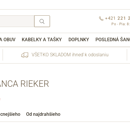
+421
221 
Po - Pia: 8
A OBUV
KABELKY A TAŠKY
DOPLNKY
POSLEDNÁ ŠAN
VŠETKO SKLADOM ihneď k odoslaniu
NCA RIEKER
✖
nebo přihlášení
acnejšieho
Od najdrahšieho
Cez Facebook