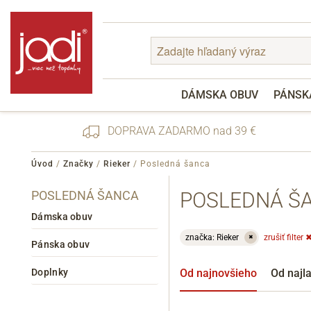
DÁMSKA OBUV
PÁNSK
DOPRAVA ZADARMO nad 39 €
Úvod
/
Značky
/
Rieker
/
Posledná šanca
POSLEDNÁ ŠANCA
POSLEDNÁ ŠA
Zabudnuté heslo
Registrácia
Dámska obuv
značka: Rieker
zrušiť filter
✖
Pánska obuv
Doplnky
Od najnovšieho
Od najl