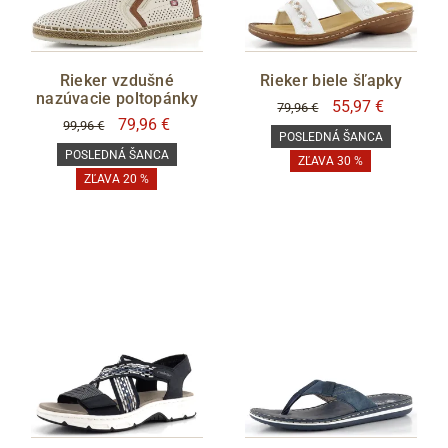
Rieker vzdušné
Rieker biele šľapky
nazúvacie poltopánky
55,97 €
79,96 €
79,96 €
99,96 €
POSLEDNÁ ŠANCA
POSLEDNÁ ŠANCA
ZĽAVA 30 %
ZĽAVA 20 %