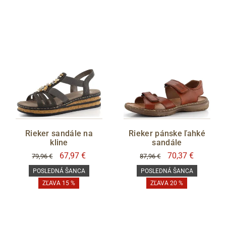
Cez Google
Rieker sandále na
Rieker pánske ľahké
kline
sandále
67,97 €
70,37 €
79,96 €
87,96 €
POSLEDNÁ ŠANCA
POSLEDNÁ ŠANCA
ZĽAVA 15 %
ZĽAVA 20 %