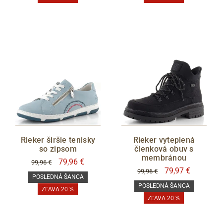
Rieker širšie tenisky
Rieker vyteplená
so zipsom
členková obuv s
membránou
79,96 €
99,96 €
79,97 €
99,96 €
POSLEDNÁ ŠANCA
POSLEDNÁ ŠANCA
ZĽAVA 20 %
ZĽAVA 20 %