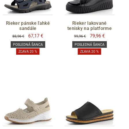
Rieker pánske ľahké
Rieker lakované
sandále
tenisky na platforme
67,17 €
79,96 €
83,96 €
99,96 €
POSLEDNÁ ŠANCA
POSLEDNÁ ŠANCA
ZĽAVA 20 %
ZĽAVA 20 %