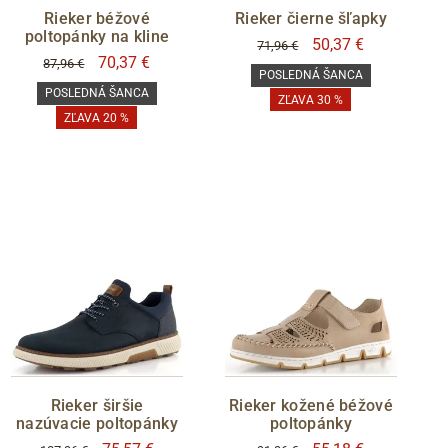
Rieker béžové
Rieker čierne šľapky
poltopánky na kline
50,37 €
71,96 €
70,37 €
87,96 €
POSLEDNÁ ŠANCA
POSLEDNÁ ŠANCA
ZĽAVA 30 %
ZĽAVA 20 %
Rieker širšie
Rieker kožené béžové
nazúvacie poltopánky
poltopánky