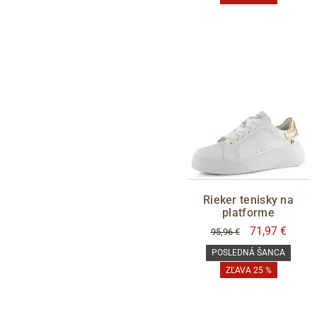
Rieker tenisky na
platforme
71,97 €
95,96 €
POSLEDNÁ ŠANCA
ZĽAVA 25 %