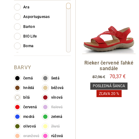
Ara
Asportuguesas
Barton
BIO Life
Boma
Bugatti
Rieker červené ľahké
Camper
BARVY
sandále
Caprice
70,37 €
87,96 €
černá
šedá
Creator
POSLEDNÁ ŠANCA
hnědá
béžová
ZĽAVA 20 %
Elega by Dana M.
bílá
vínová
Fly London
červená
fialová
Gabor
modrá
zelená
Gaimo
olivová
žlutá
Gant
oranžová
růžová