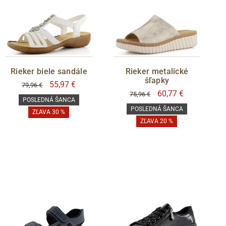
Rieker biele sandále
Rieker metalické
šľapky
55,97 €
79,96 €
60,77 €
75,96 €
POSLEDNÁ ŠANCA
POSLEDNÁ ŠANCA
ZĽAVA 30 %
ZĽAVA 20 %