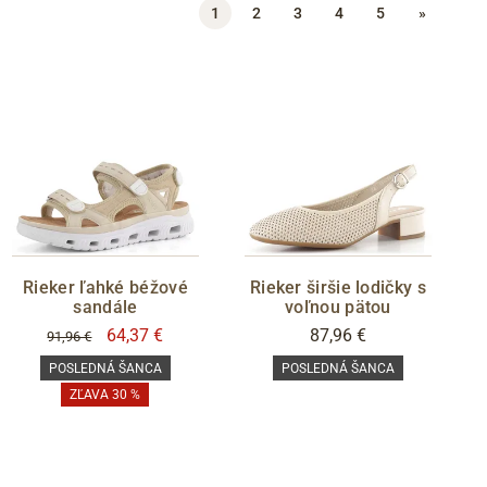
1
2
3
4
5
»
Rieker ľahké béžové
Rieker širšie lodičky s
sandále
voľnou pätou
64,37 €
87,96 €
91,96 €
POSLEDNÁ ŠANCA
POSLEDNÁ ŠANCA
ZĽAVA 30 %