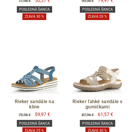
50,37 €
79,97 €
71,96 €
99,96 €
POSLEDNÁ ŠANCA
POSLEDNÁ ŠANCA
ZĽAVA 30 %
ZĽAVA 20 %
Rieker sandále na
Rieker ľahké sandále s
kline
gumičkami
59,97 €
61,57 €
79,96 €
87,96 €
POSLEDNÁ ŠANCA
POSLEDNÁ ŠANCA
ZĽAVA 25 %
ZĽAVA 30 %