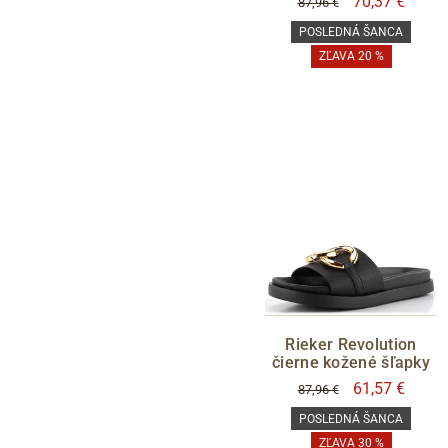
70,37 €
87,96 €
POSLEDNÁ ŠANCA
ZĽAVA 20 %
Rieker Revolution
čierne kožené šľapky
61,57 €
87,96 €
POSLEDNÁ ŠANCA
ZĽAVA 30 %