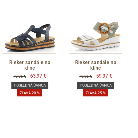
Rieker sandále na
Rieker sandále na
kline
kline
63,97 €
59,97 €
79,96 €
79,96 €
POSLEDNÁ ŠANCA
POSLEDNÁ ŠANCA
ZĽAVA 20 %
ZĽAVA 25 %