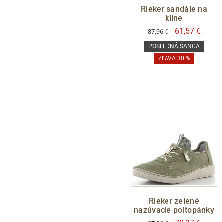
Rieker sandále na
kline
61,57 €
87,96 €
POSLEDNÁ ŠANCA
ZĽAVA 30 %
Rieker zelené
nazúvacie poltopánky