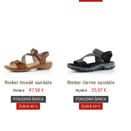
Rieker hnedé sandále
Rieker čierne sandále
47,98 €
55,97 €
79,96 €
79,96 €
POSLEDNÁ ŠANCA
POSLEDNÁ ŠANCA
ZĽAVA 40 %
ZĽAVA 30 %