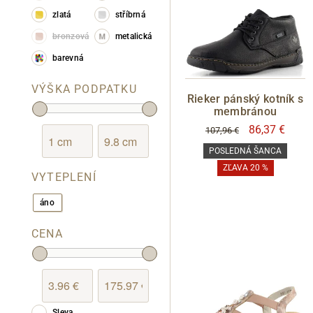
Geox
zlatá
stříbrná
Hispanitas
bronzová
metalická
Högl
barevná
Inblu
VÝŠKA PODPATKU
Ipanema
Rieker pánský kotník s
membránou
JADI
86,37 €
107,96 €
Jana
POSLEDNÁ ŠANCA
Josef Seibel
ZĽAVA 20 %
VYTEPLENÍ
Kacper
áno
Klondike
Lee Cooper
CENA
Legero
Looke
Marila
Sleva