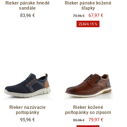
Rieker pánske hnedé
Rieker pánske kožené
sandále
šľapky
83,96 €
67,97 €
79,96 €
ZĽAVA 15 %
Rieker nazúvacie
Rieker kožené
poltopánky
poltopánky so zipsom
95,96 €
79,97 €
99,96 €