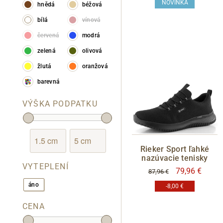
NOVINKA
hnědá
béžová
Klondike
bílá
vínová
Lee Cooper
červená
modrá
Mustang
zelená
olivová
Pikolinos
žlutá
oranžová
Pius Gabor
barevná
Rider
VÝŠKA PODPATKU
Rieker
Wrangler
Rieker Sport ľahké
nazúvacie tenisky
VYTEPLENÍ
79,96 €
87,96 €
áno
-8,00 €
CENA