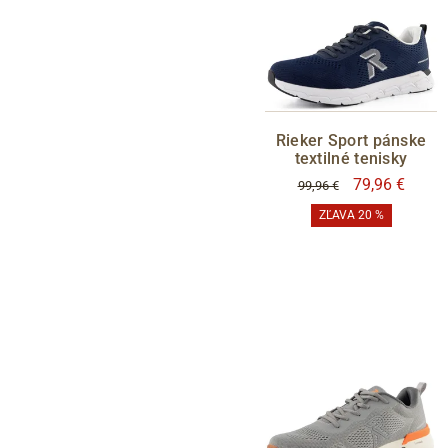
Rieker Sport pánske
textilné tenisky
79,96 €
99,96 €
ZĽAVA 20 %