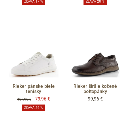
ZĽAVA 17 %
ZĽAVA 20 %
Rieker pánske biele
Rieker širšie kožené
tenisky
poltopánky
79,96 €
99,96 €
107,96 €
ZĽAVA 26 %