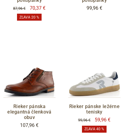
poltopánky
poltopánky
70,37 €
99,96 €
87,96 €
ZĽAVA 20 %
Rieker pánska
Rieker pánske ležérne
elegantná členková
tenisky
obuv
59,96 €
99,96 €
107,96 €
ZĽAVA 40 %