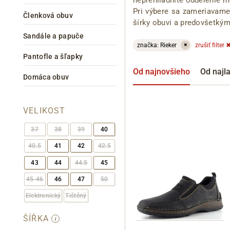
Pri výbere sa zameriavame
Členková obuv
šírky obuvi a predovšetkým
Sandále a papuče
značka: Rieker
zrušiť filter
✖
Pantofle a šľapky
Informace o
zpracování osobních údajů
.
Od najnovšieho
Od najl
Domáca obuv
VELIKOST
37
38
39
40
40.5
41
42
42.5
43
44
44.5
45
45-46
46
47
50
Elektronický
Tištěný
ŠÍŘKA