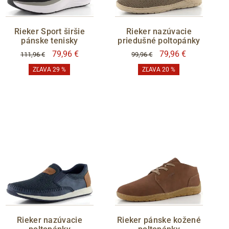
Rieker Sport širšie
Rieker nazúvacie
pánske tenisky
priedušné poltopánky
79,96 €
79,96 €
111,96 €
99,96 €
ZĽAVA 29 %
ZĽAVA 20 %
Rieker nazúvacie
Rieker pánske kožené