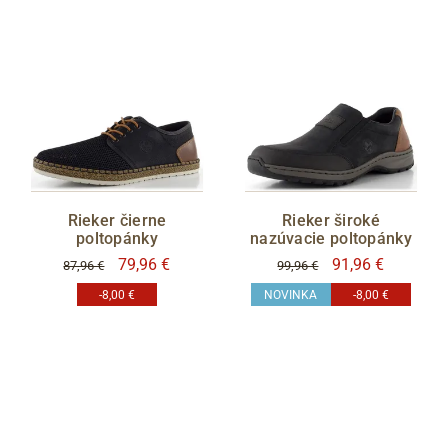
Rieker čierne
Rieker široké
poltopánky
nazúvacie poltopánky
79,96 €
91,96 €
87,96 €
99,96 €
-8,00 €
NOVINKA
-8,00 €