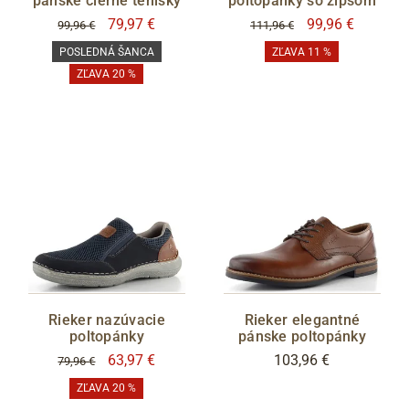
pánske čierne tenisky
poltopánky so zipsom
79,97 €
99,96 €
99,96 €
111,96 €
POSLEDNÁ ŠANCA
ZĽAVA 11 %
ZĽAVA 20 %
Rieker nazúvacie
Rieker elegantné
poltopánky
pánske poltopánky
63,97 €
103,96 €
79,96 €
ZĽAVA 20 %