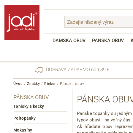
DÁMSKA OBUV
PÁNSKA OBUV
DOPRAVA ZADARMO nad 39 €
Úvod
/
Značky
/
Rieker
/
Pánska obuv
PÁNSKA OBUV
PÁNSKA OBUV
Zabudnuté heslo
Registrácia
Tenisky a kecky
Pánske topánky sú jedným 
Poltopánky
typov obuvi - na voľný čas
Ak hľadáte obuv reprezen
Mokasíny
neprehliadnite oddelenie 