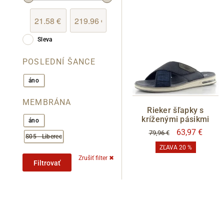
Sleva
POSLEDNÍ ŠANCE
áno
MEMBRÁNA
Rieker šľapky s
kríženými pásikmi
áno
63,97 €
79,96 €
S05 - Liberec
ZĽAVA 20 %
Zrušiť filter
✖
Filtrovať