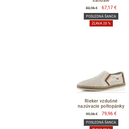
sandále
67,17 €
83,96 €
POSLEDNÁ ŠANCA
ZĽAVA 20 %
Rieker vzdušné
nazúvacie poltopánky
79,96 €
99,96 €
POSLEDNÁ ŠANCA