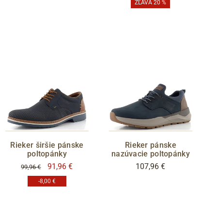
ZĽAVA 20 %
Rieker širšie pánske
Rieker pánske
poltopánky
nazúvacie poltopánky
91,96 €
107,96 €
99,96 €
-8,00 €