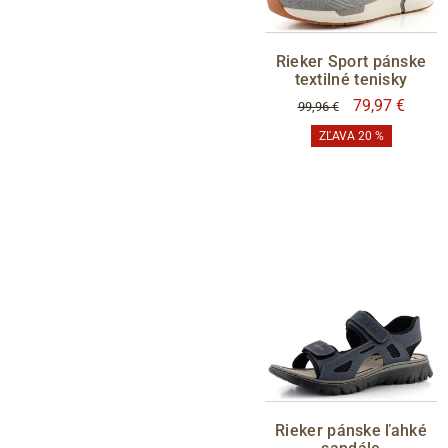
Rieker Sport pánske
textilné tenisky
79,97 €
99,96 €
ZĽAVA 20 %
Rieker pánske ľahké