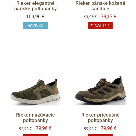
Rieker elegantné
Rieker pánske kožené
pánske poltopánky
sandále
103,96 €
78,17 €
91,96 €
NOVINKA
ZĽAVA 15 %
Rieker nazúvacie
Rieker priedušné
poltopánky
poltopánky
79,96 €
79,96 €
95,96 €
99,96 €