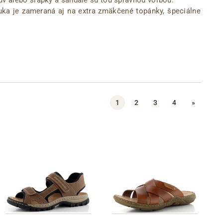
uka je zameraná aj na extra zmäkčené topánky, špeciálne
1
2
3
4
»