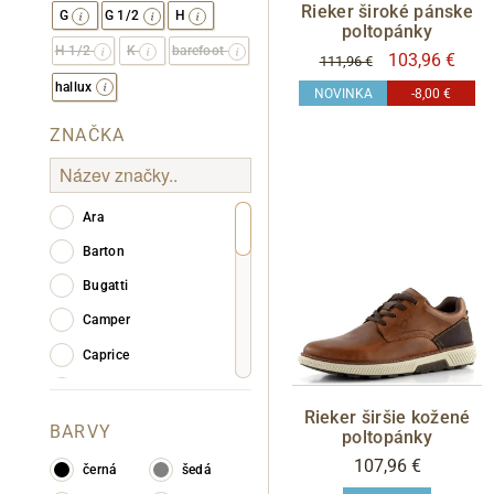
Rieker široké pánske
G
G 1/2
H
poltopánky
H 1/2
K
barefoot
103,96 €
111,96 €
hallux
NOVINKA
-8,00 €
ZNAČKA
Ara
Barton
Bugatti
Camper
Caprice
Gabor
Rieker širšie kožené
Geox
BARVY
poltopánky
JADI
107,96 €
černá
šedá
Josef Seibel