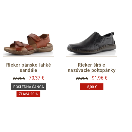
Rieker pánske ľahké
Rieker širšie
sandále
nazúvacie poltopánky
70,37 €
91,96 €
87,96 €
99,96 €
POSLEDNÁ ŠANCA
-8,00 €
ZĽAVA 20 %