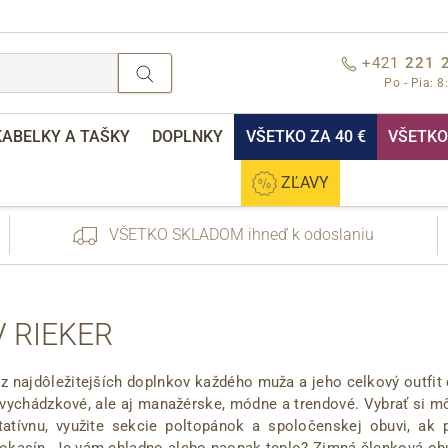
+421
221 
Po - Pia: 8
KABELKY A TAŠKY
DOPLNKY
VŠETKO ZA 40 €
VŠETKO 
ZĽAVY
VŠETKO SKLADOM ihneď k odoslaniu
 RIEKER
z najdôležitejších doplnkov každého muža a jeho celkový outfit
nebo přihlášení
, vychádzkové, ale aj manažérske, módne a trendové. Vybrať si 
tatívnu, využite sekcie poltopánok a spoločenskej obuvi, ak
Cez Facebook
mokasín. Je vám chladno alebo naopak teplo? Zimná členková obu