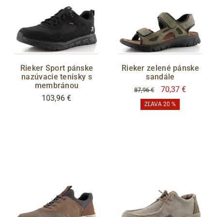
Rieker Sport pánske
Rieker zelené pánske
nazúvacie tenisky s
sandále
membránou
70,37 €
87,96 €
103,96 €
ZĽAVA 20 %