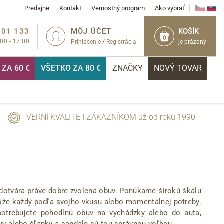
Predajne
Kontakt
Vernostný program
Ako vybrať
201 133
MÔJ ÚČET
KOŠÍK
0
:00 - 17:00
Prihlásenie
/
Registrácia
je prázdný
ZA 60 €
VŠETKO ZA 80 €
ZNAČKY
NOVÝ TOVAR
VERNÍ KVALITE I ZÁKAZNÍKOM už od roku 1990
PRIHLÁSIŤ
 dotvára práve dobre zvolená obuv. Ponúkame širokú škálu
môže každý podľa svojho vkusu alebo momentálnej potreby.
 potrebujete pohodlnú obuv na vychádzky alebo do auta,
v alebo šľapky a sandále sú tou správnou voľbou.