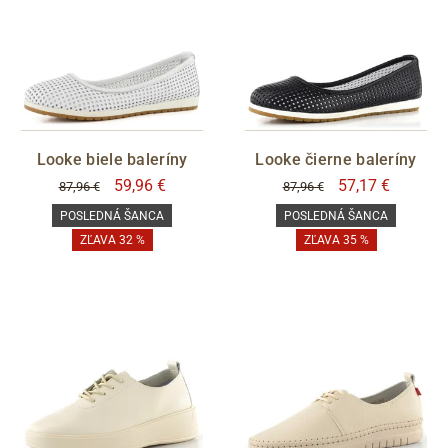
Looke biele baleríny
Looke čierne baleríny
59,96 €
57,17 €
87,96 €
87,96 €
POSLEDNÁ ŠANCA
POSLEDNÁ ŠANCA
ZĽAVA 32 %
ZĽAVA 35 %