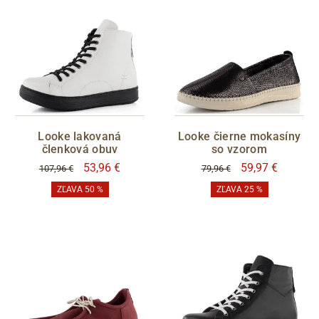
Looke lakovaná
Looke čierne mokasíny
členková obuv
so vzorom
53,96 €
59,97 €
107,96 €
79,96 €
ZĽAVA 50 %
ZĽAVA 25 %