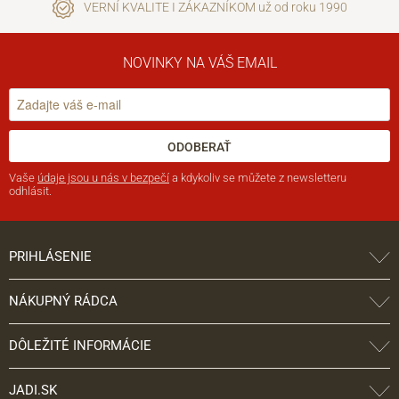
VERNÍ KVALITE I ZÁKAZNÍKOM už od roku 1990
NOVINKY NA VÁŠ EMAIL
ODOBERAŤ
Vaše
údaje jsou u nás v bezpečí
a kdykoliv se můžete z newsletteru
odhlásit.
PRIHLÁSENIE
NÁKUPNÝ RÁDCA
DÔLEŽITÉ INFORMÁCIE
JADI.SK