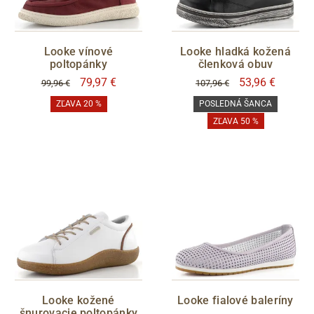
Looke vínové
Looke hladká kožená
poltopánky
členková obuv
79,97 €
53,96 €
99,96 €
107,96 €
ZĽAVA 20 %
POSLEDNÁ ŠANCA
ZĽAVA 50 %
Looke kožené
Looke fialové baleríny
šnurovacie poltopánky