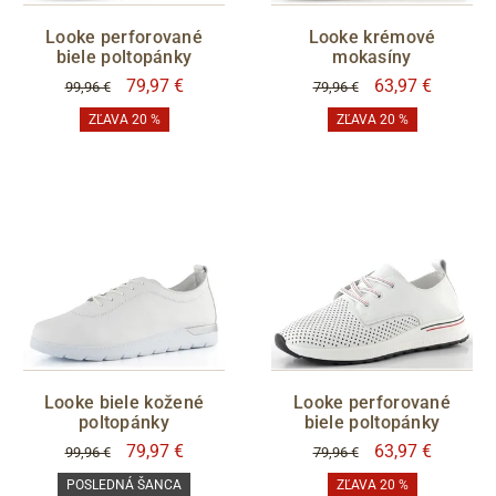
černá
hnědá
Looke perforované
Looke krémové
béžová
bílá
biele poltopánky
mokasíny
vínová
červená
79,97 €
63,97 €
99,96 €
79,96 €
fialová
zelená
ZĽAVA 20 %
ZĽAVA 20 %
olivová
růžová
stříbrná
metalická
VÝŠKA PODPATKU
VYTEPLENÍ
Looke biele kožené
Looke perforované
áno
poltopánky
biele poltopánky
79,97 €
63,97 €
99,96 €
79,96 €
CENA
POSLEDNÁ ŠANCA
ZĽAVA 20 %