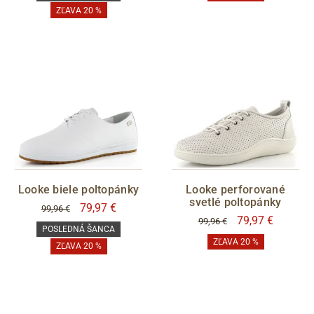
ZĽAVA 20 %
Sleva
POSLEDNÍ ŠANCE
áno
S05 - Liberec
Filtrovať
Looke biele poltopánky
Looke perforované
svetlé poltopánky
79,97 €
99,96 €
79,97 €
99,96 €
POSLEDNÁ ŠANCA
ZĽAVA 20 %
ZĽAVA 20 %