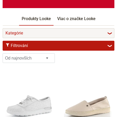
Produkty Looke
Viac o značke Looke
Kategórie
❯
Filtrování
❯
VARIANTY
36
37
38
39
40
41
42
ŠÍŘKA
F 1/2
G
G 1/2
H
BARVY