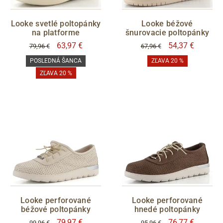
Looke svetlé poltopánky
Looke béžové
na platforme
šnurovacie poltopánky
63,97 €
54,37 €
79,96 €
67,96 €
POSLEDNÁ ŠANCA
ZĽAVA 20 %
ZĽAVA 20 %
Looke perforované
Looke perforované
béžové poltopánky
hnedé poltopánky
79,97 €
76,77 €
99,96 €
95,96 €