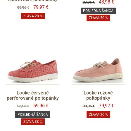
43,98 €
87,96 €
79,97 €
99,96 €
POSLEDNÁ ŠANCA
ZĽAVA 20 %
ZĽAVA 50 %
Looke červené
Looke ružové
perforované poltopánky
poltopánky
59,96 €
79,97 €
95,96 €
99,96 €
POSLEDNÁ ŠANCA
ZĽAVA 20 %
ZĽAVA 38 %