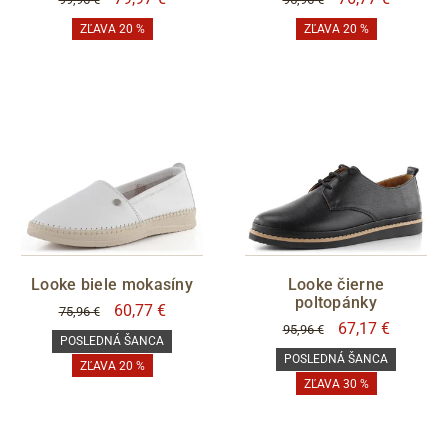
ZĽAVA 20 %
ZĽAVA 20 %
Looke biele mokasíny
Looke čierne
poltopánky
60,77 €
75,96 €
67,17 €
95,96 €
POSLEDNÁ ŠANCA
POSLEDNÁ ŠANCA
ZĽAVA 20 %
ZĽAVA 30 %