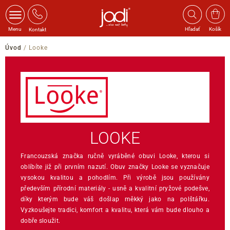
Menu
Hľadať
Košík
Kontakt
Úvod
/
Looke
LOOKE
Francouzská značka ručně vyráběné obuvi Looke, kterou si
oblíbíte již při prvním nazutí. Obuv značky Looke se vyznačuje
vysokou kvalitou a pohodlím. Při výrobě jsou používány
především přírodní materiály - usně a kvalitní pryžové podešve,
díky kterým bude váš došlap měkký jako na polštářku.
Vyzkoušejte tradici, komfort a kvalitu, která vám bude dlouho a
dobře sloužit.