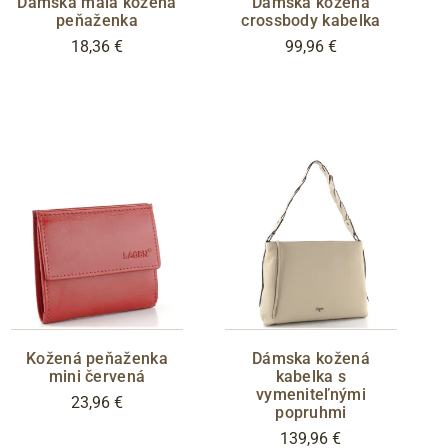
Dámska malá kožená
Dámska kožená
peňaženka
crossbody kabelka
18,36 €
99,96 €
Kožená peňaženka
Dámska kožená
mini červená
kabelka s
vymeniteľnými
23,96 €
popruhmi
139,96 €