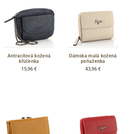
m
l
Antracitová kožená
Dámska malá kožená
kľúčenka
peňaženka
15,96 €
43,96 €