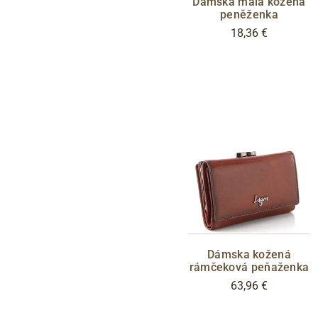
Dámska malá kožená
peněženka
18,36 €
Dámska kožená
rámčeková peňaženka
63,96 €