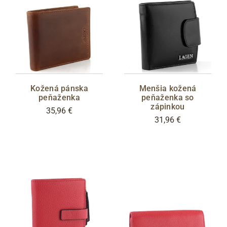
Kožená pánska
Menšia kožená
peňaženka
peňaženka so
zápinkou
35,96 €
31,96 €