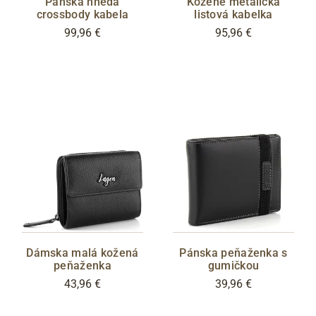
Pánská hnedá
Kožené metalická
crossbody kabela
listová kabelka
99,96 €
95,96 €
Dámska malá kožená
Pánska peňaženka s
peňaženka
gumičkou
43,96 €
39,96 €