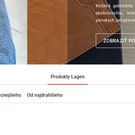
Kožená galantéria 
spoločnosťou, kt
Cez Google
pánskych peňaženiek
ZOBRAZIŤ P
Produkty Lagen
acnejšieho
Od najdrahšieho