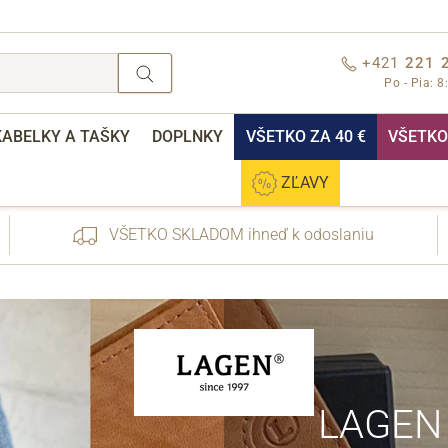
+421
221 
Po - Pia: 8
KABELKY A TAŠKY
DOPLNKY
VŠETKO ZA 40 €
VŠETKO 
ZĽAVY
VŠETKO SKLADOM ihneď k odoslaniu
nebo přihlášení
LAGEN
Cez Facebook