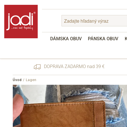
DÁMSKA OBUV
PÁNSKA OBUV
DOPRAVA ZADARMO nad 39 €
Úvod
/
Lagen
Zabudnuté heslo
Registrácia