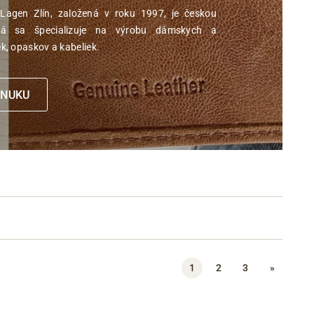
A
Lagen Zlín, založená v roku 1997, je českou
tř
orá sa špecializuje na výrobu dámskych a
, opaskov a kabeliek.
S
1
Zl
ONUKU
M
7
02
Č
r
T
+
5
9
1
2
3
»
3
E