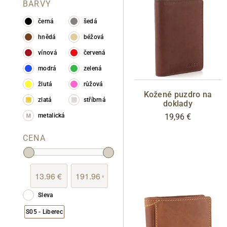
BARVY
černá
šedá
hnědá
béžová
vínová
červená
modrá
zelená
žlutá
růžová
Kožené puzdro na
zlatá
stříbrná
doklady
19,96 €
metalická
CENA
Sleva
S05 - Liberec