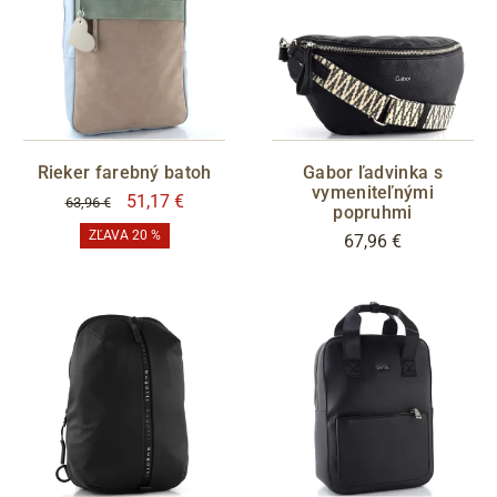
Rieker farebný batoh
Gabor ľadvinka s
vymeniteľnými
51,17 €
63,96 €
popruhmi
ZĽAVA 20 %
67,96 €