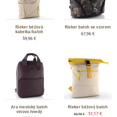
Rieker béžová
Rieker batoh se vzorem
kabelka/batoh
67,96 €
59,96 €
Ara mestský batoh
Rieker béžový batoh
vínovo hnedý
51,17 €
63,96 €