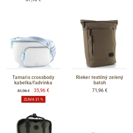
Tamaris crossbody
Rieker textilný zelený
kabelka/ľadvinka
batoh
35,96 €
71,96 €
51,96 €
ZĽAVA 31 %