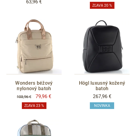
63,96 €
ZĽAVA 20 %
Wonders béžový
Högl luxusný kožený
nylonový batoh
batoh
79,96 €
267,96 €
103,96 €
ZĽAVA 23 %
NOVINKA