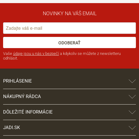
NOVINKY NA VÁŠ EMAIL
ODOBERAŤ
Vaše
údaje jsou u nás v bezpečí
a kdykoliv se můžete z newsletteru
odhlásit.
PRIHLÁSENIE
NÁKUPNÝ RÁDCA
DÔLEŽITÉ INFORMÁCIE
JADI.SK