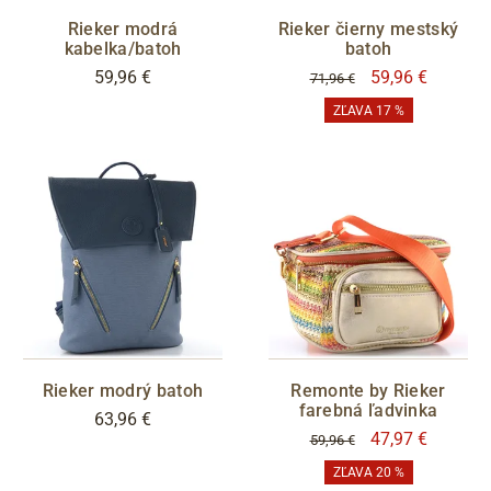
Rieker modrá
Rieker čierny mestský
kabelka/batoh
batoh
59,96 €
59,96 €
71,96 €
ZĽAVA 17 %
Rieker modrý batoh
Remonte by Rieker
farebná ľadvinka
63,96 €
47,97 €
59,96 €
ZĽAVA 20 %