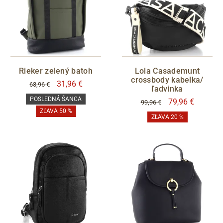
Rieker zelený batoh
Lola Casademunt
crossbody kabelka/
31,96 €
63,96 €
ľadvinka
POSLEDNÁ ŠANCA
79,96 €
99,96 €
ZĽAVA 50 %
ZĽAVA 20 %