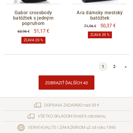
Gabor crossbody
Ara dámsky mestský
batôžtek s jedným
batôžtek
popruhom
50,37 €
71,96 €
51,17 €
63,96 €
ZĽAVA 30 %
ZĽAVA 20 %
1
2
»
ZOBRAZIŤ ĎALŠÍCH 40
DOPRAVA ZADARMO nad 39 €
VŠETKO SKLADOM ihneď k odoslaniu
VERNÍ KVALITE I ZÁKAZNÍKOM už od roku 1990