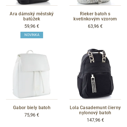
Ara dámský městský
Rieker batoh s
batůžek
kvetinkovým vzorom
Sleva
59,96 €
63,96 €
S05 - Liberec
NOVINKA
EXKLUZÍVNA KOLEKCIA
Filtrovať
Gabor biely batoh
Lola Casademunt čierny
nylonový batoh
75,96 €
147,96 €