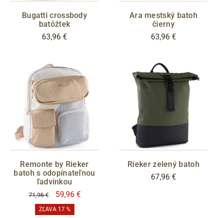
Bugatti crossbody
Ara mestský batoh
batôžtek
čierny
63,96 €
63,96 €
Remonte by Rieker
Rieker zelený batoh
batoh s odopínateľnou
67,96 €
ľadvinkou
59,96 €
71,96 €
ZĽAVA 17 %