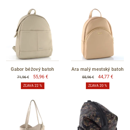
Gabor béžový batoh
Ara malý mestský batoh
55,96 €
44,77 €
71,96 €
55,96 €
ZĽAVA 22 %
ZĽAVA 20 %