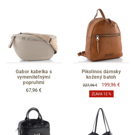
Gabor kabelka s
Pikolinos dámsky
vymeniteľnými
kožený batoh
popruhmi
199,96 €
227,96 €
67,96 €
ZĽAVA 12 %