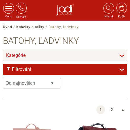
Menu
Hľadať
Košík
Kontakt
Úvod
/
Kabelky a tašky
/
Batohy, ľadvinky
BATOHY, ĽADVINKY
Kategórie
❯
Filtrování
❯
ZNAČKA
Ara
1
2
»
Bugatti
Gabor