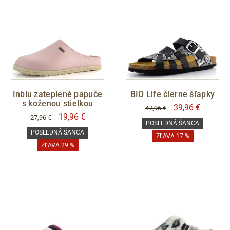
Inblu zateplené papuče
BIO Life čierne šľapky
s koženou stielkou
39,96 €
47,96 €
19,96 €
27,96 €
POSLEDNÁ ŠANCA
POSLEDNÁ ŠANCA
ZĽAVA 17 %
ZĽAVA 29 %