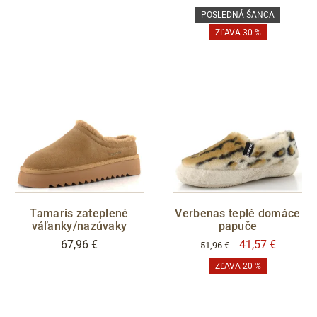
POSLEDNÁ ŠANCA
ZĽAVA 30 %
Tamaris zateplené
Verbenas teplé domáce
váľanky/nazúvaky
papuče
67,96 €
41,57 €
51,96 €
ZĽAVA 20 %