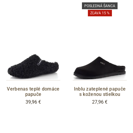
POSLEDNÁ ŠANCA
ZĽAVA 15 %
Verbenas teplé domáce
Inblu zateplené papuče
papuče
s koženou stielkou
39,96 €
27,96 €