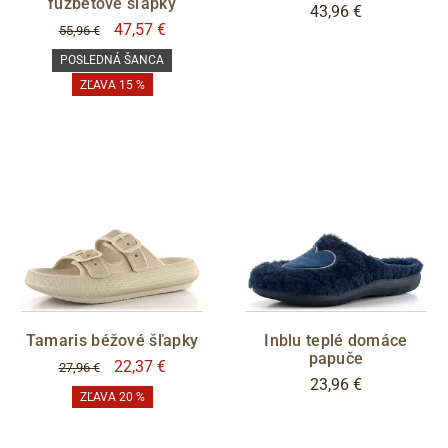
fuzbetové šľapky
43,96 €
47,57 €
55,96 €
POSLEDNÁ ŠANCA
ZĽAVA 15 %
Tamaris béžové šľapky
Inblu teplé domáce
papuče
22,37 €
27,96 €
23,96 €
ZĽAVA 20 %