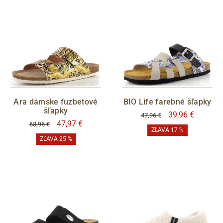
Ara dámske fuzbetové
BIO Life farebné šľapky
šľapky
39,96 €
47,96 €
47,97 €
63,96 €
ZĽAVA 17 %
ZĽAVA 25 %