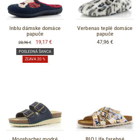
Inblu dámske domáce
Verbenas teplé domáce
papuče
papuče
19,17 €
47,96 €
23,96 €
POSLEDNÁ ŠANCA
ZĽAVA 20 %
Moosbacher modré
BIO Life farebné