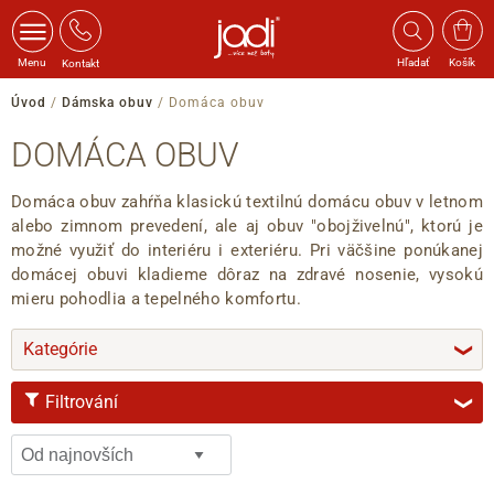
Menu
Hľadať
Košík
Kontakt
Úvod
/
Dámska obuv
/
Domáca obuv
DOMÁCA OBUV
Domáca obuv zahŕňa klasickú textilnú domácu obuv v letnom
alebo zimnom prevedení, ale aj obuv "obojživelnú", ktorú je
možné využiť do interiéru i exteriéru. Pri väčšine ponúkanej
domácej obuvi kladieme dôraz na zdravé nosenie, vysokú
mieru pohodlia a tepelného komfortu.
Kategórie
❯
Filtrování
❯
VELIKOST