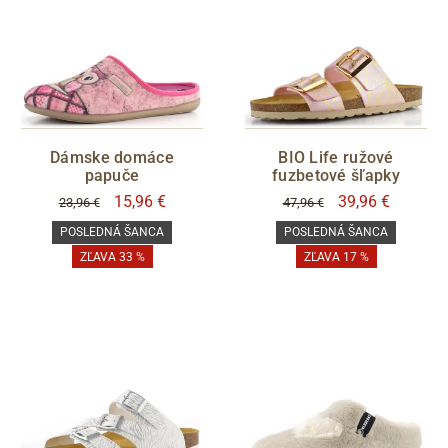
Dámske domáce
BIO Life ružové
papuče
fuzbetové šľapky
15,96 €
39,96 €
23,96 €
47,96 €
POSLEDNÁ ŠANCA
POSLEDNÁ ŠANCA
ZĽAVA 33 %
ZĽAVA 17 %