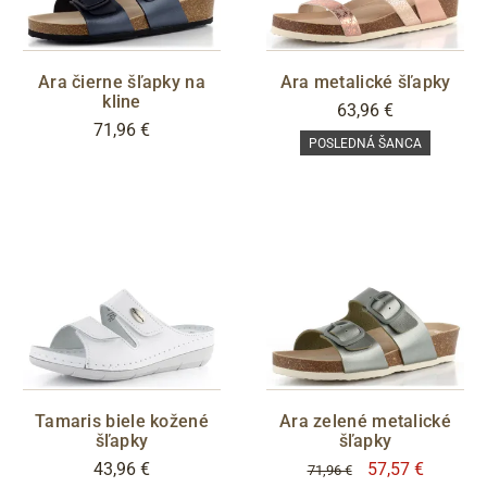
CENA
Ara čierne šľapky na
Ara metalické šľapky
kline
63,96 €
71,96 €
POSLEDNÁ ŠANCA
Sleva
POSLEDNÍ ŠANCE
áno
S05 - Liberec
Filtrovať
Tamaris biele kožené
Ara zelené metalické
šľapky
šľapky
43,96 €
57,57 €
71,96 €