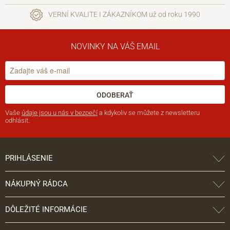
VERNÍ KVALITE I ZÁKAZNÍKOM už od roku 1990
NOVINKY NA VÁŠ EMAIL
ODOBERAŤ
Vaše
údaje jsou u nás v bezpečí
a kdykoliv se můžete z newsletteru
odhlásit.
PRIHLÁSENIE
NÁKUPNÝ RÁDCA
DÔLEŽITÉ INFORMÁCIE