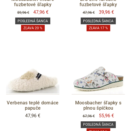
fuzbetové šľapky
fuzbetové šľapky
47,96 €
39,96 €
59,96 €
47,96 €
POSLEDNÁ ŠANCA
POSLEDNÁ ŠANCA
ZĽAVA 20 %
ZĽAVA 17 %
Verbenas teplé domáce
Moosbacher šľapky s
papuče
plnou špičkou
47,96 €
55,96 €
67,96 €
POSLEDNÁ ŠANCA