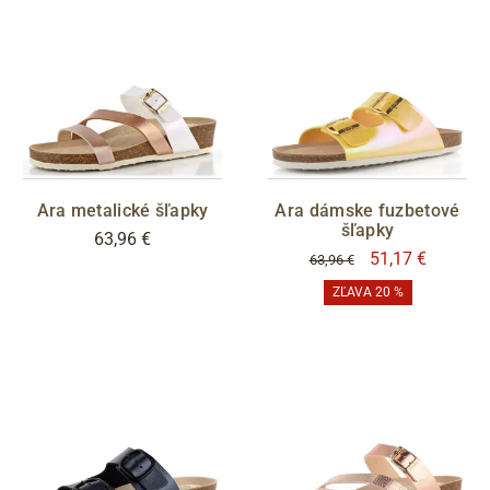
černá
šedá
hnědá
béžová
bílá
červená
modrá
zelená
olivová
žlutá
růžová
zlatá
Ara metalické šľapky
Ara dámske fuzbetové
stříbrná
metalická
šľapky
63,96 €
51,17 €
63,96 €
barevná
ZĽAVA 20 %
VÝŠKA PODPATKU
VYTEPLENÍ
áno