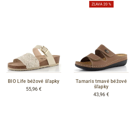
ZĽAVA 20 %
BIO Life béžové šľapky
Tamaris tmavé béžové
šľapky
55,96 €
43,96 €