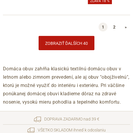
ZĽAVA 18 %
1
2
»
ZOBRAZIŤ ĎALŠÍCH 40
Domáca obuv zahŕňa klasickú textilnú domácu obuv v
letnom alebo zimnom prevedení, ale aj obuv "obojživelnú",
ktorú je možné využiť do interiéru i exteriéru. Pri väčšine
ponúkanej domácej obuvi kladieme dôraz na zdravé
nosenie, vysokú mieru pohodlia a tepelného komfortu.
DOPRAVA ZADARMO nad 39 €
VŠETKO SKLADOM ihneď k odoslaniu