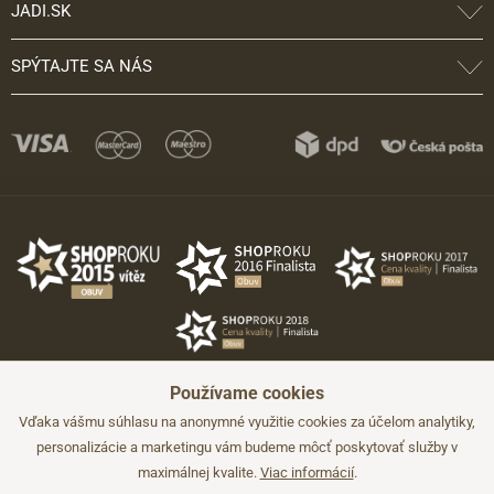
JADI.SK
SPÝTAJTE SA NÁS
Používame cookies
Vďaka vášmu súhlasu na anonymné využitie cookies za účelom analytiky,
personalizácie a marketingu vám budeme môcť poskytovať služby v
maximálnej kvalite.
Viac informácií
.
©2026 JADI.sk. Užitie materiálov bez súhlasu nie je možné.