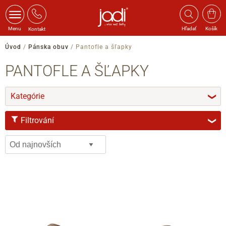
Menu
Hľadať
Košík
Kontakt
Úvod
/
Pánska obuv
/
Pantofle a šľapky
PANTOFLE A ŠĽAPKY
Kategórie
❯
Filtrování
❯
VELIKOST
40
41
42
43
44
45
45-46
46
47
ŠÍŘKA