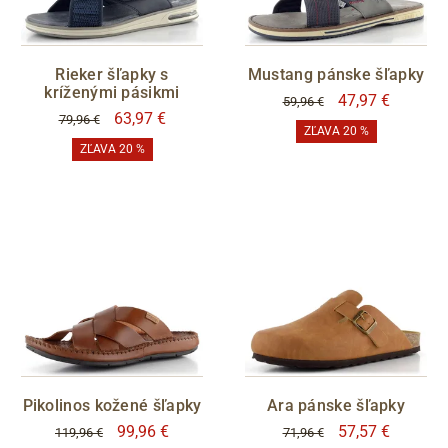
Rieker šľapky s
Mustang pánske šľapky
kríženými pásikmi
47,97 €
59,96 €
63,97 €
79,96 €
ZĽAVA 20 %
ZĽAVA 20 %
Pikolinos kožené šľapky
Ara pánske šľapky
99,96 €
57,57 €
119,96 €
71,96 €