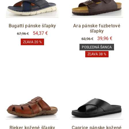
Bugatti pánske šľapky
Ara pánske fuzbetové
šľapky
54,37 €
67,96 €
39,96 €
63,96 €
ZĽAVA 20 %
POSLEDNÁ ŠANCA
ZĽAVA 38 %
Rieker kožené šľapky
Caprice pánske kožené