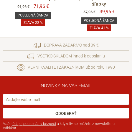
šľapky
71,96 €
91,96 €
39,96 €
67,96 €
POSLEDNÁ ŠANCA
POSLEDNÁ ŠANCA
ZĽAVA 22 %
ZĽAVA 41 %
DOPRAVA ZADARMO nad 39 €
VŠETKO SKLADOM ihneď k odoslaniu
VERNÍ KVALITE I ZÁKAZNÍKOM už od roku 1990
NOVINKY NA VÁŠ EMAIL
ODOBERAŤ
Vaše
údaje jsou u nás v bezpečí
a kdykoliv se můžete z newsletteru
odhlásit.