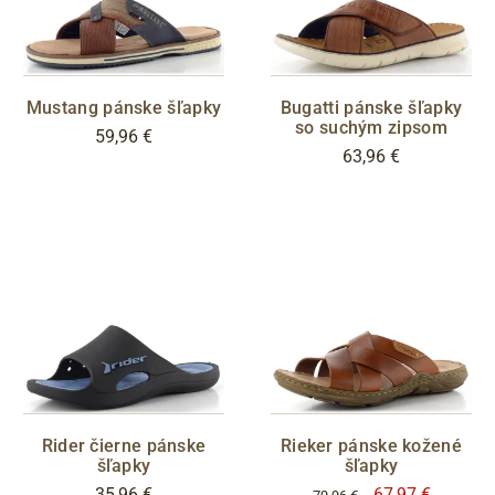
G
ZNAČKA
Mustang pánske šľapky
Bugatti pánske šľapky
so suchým zipsom
59,96 €
63,96 €
Ara
Bugatti
Caprice
Mustang
Pikolinos
Rider
Rieker
BARVY
černá
šedá
Rider čierne pánske
Rieker pánske kožené
hnědá
modrá
šľapky
šľapky
zelená
olivová
35,96 €
67,97 €