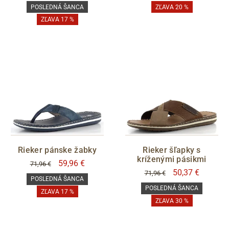
POSLEDNÁ ŠANCA
ZĽAVA 20 %
ZĽAVA 17 %
Rieker pánske žabky
Rieker šľapky s
kríženými pásikmi
59,96 €
71,96 €
50,37 €
71,96 €
POSLEDNÁ ŠANCA
POSLEDNÁ ŠANCA
ZĽAVA 17 %
ZĽAVA 30 %