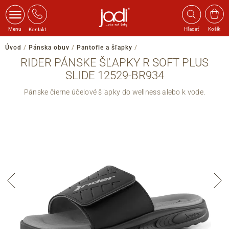
Menu
Hľadať
Košík
Kontakt
Úvod
/
Pánska obuv
/
Pantofle a šľapky
/
RIDER PÁNSKE ŠĽAPKY R SOFT PLUS
SLIDE 12529-BR934
Pánske čierne účelové šľapky do wellness alebo k vode.