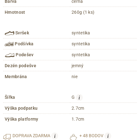
Barva
černá
Hmotnost
260g (1 ks)
Svršek
syntetika
Podšívka
syntetika
Podešev
syntetika
Dezén podešve
jemný
Membrána
nie
i
Šířka
G
Výška podpatku
2.7cm
Výška platformy
1.7cm
i
i
DOPRAVA
ZDARMA
+ 48 BODOV