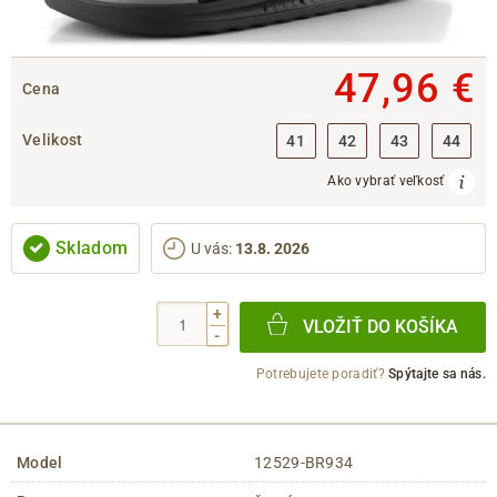
47,96 €
Cena
Velikost
41
42
43
44
Ako vybrať veľkosť
Skladom
U vás
:
13.8. 2026
+
VLOŽIŤ DO KOŠÍKA
-
Potrebujete poradiť?
Spýtajte sa nás.
Model
12529-BR934