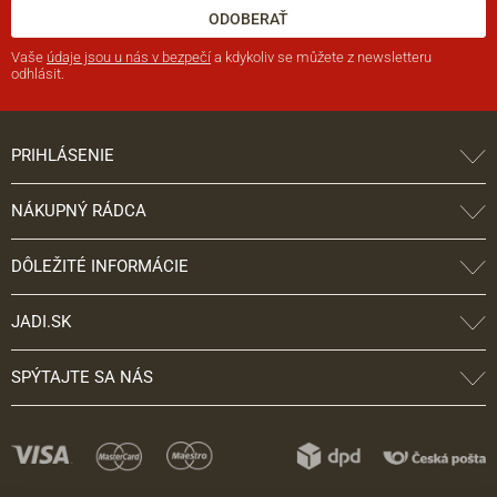
ODOBERAŤ
Vaše
údaje jsou u nás v bezpečí
a kdykoliv se můžete z newsletteru
odhlásit.
PRIHLÁSENIE
NÁKUPNÝ RÁDCA
DÔLEŽITÉ INFORMÁCIE
JADI.SK
SPÝTAJTE SA NÁS