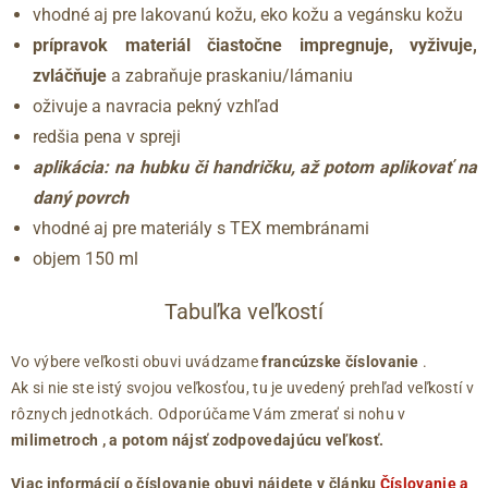
vhodné aj pre lakovanú kožu, eko kožu a vegánsku kožu
prípravok materiál čiastočne impregnuje, vyživuje,
zvláčňuje
a zabraňuje praskaniu/lámaniu
oživuje a navracia pekný vzhľad
redšia pena v spreji
aplikácia: na hubku či handričku, až potom aplikovať na
daný povrch
vhodné aj pre materiály s TEX membránami
objem 150 ml
Tabuľka veľkostí
Vo výbere veľkosti obuvi uvádzame
francúzske číslovanie
.
Ak si nie ste istý svojou veľkosťou, tu je uvedený prehľad veľkostí v
rôznych jednotkách. Odporúčame Vám zmerať si nohu v
milimetroch
, a potom nájsť zodpovedajúcu veľkosť.
Viac informácií o číslovanie obuvi nájdete v článku
Číslovanie a