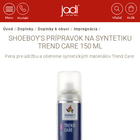
Menu
Hľadať
Košík
Kontakt
Úvod
/
Doplnky
/
Doplnky k obuvi
/
Impregnácia
/
SHOEBOY'S PRÍPRAVOK NA SYNTETIKU
TREND CARE 150 ML
Pena pre údržbu a ošetrenie syntetických materiálov Trend Care.