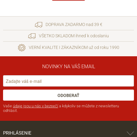
DOPRAVA ZADARMO nad 39 €
VŠETKO SKLADOM ihneď k odoslaniu
VERNÍ KVALITE I ZÁKAZNÍKOM už od roku 1990
NOVINKY NA VÁŠ EMAIL
ODOBERAŤ
Vaše
údaje jsou u nás v bezpečí
a kdykoliv se můžete z newsletteru
odhlásit.
PRIHLÁSENIE