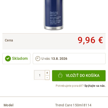
9,96 €
Cena
Skladom
U vás
:
13.8. 2026
+
VLOŽIŤ DO KOŠÍKA
-
Potrebujete poradiť?
Spýtajte sa nás.
Model
Trend Care 150ml 8114