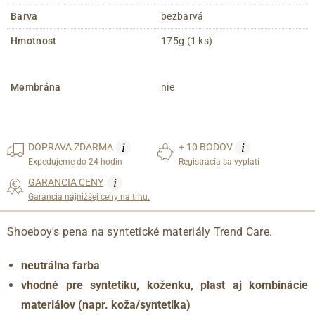
Barva
bezbarvá
Hmotnost
175g (1 ks)
Membrána
nie
i
i
DOPRAVA
ZDARMA
+ 10 BODOV
Expedujeme do 24 hodín
Registrácia sa vyplatí
i
GARANCIA CENY
Garancia najnižšej ceny na trhu.
Shoeboy's pena na syntetické materiály Trend Care.
neutrálna farba
vhodné pre syntetiku, koženku, plast aj kombinácie
materiálov (napr. koža/syntetika)