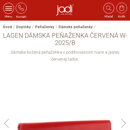
Menu
Hľadať
Košík
Kontakt
Úvod
/
Doplnky
/
Peňaženky
/
Dámske peňaženky
/
LAGEN DÁMSKA PEŇAŽENKA ČERVENÁ W-
2025/B
Dámska kožená peňaženka v podlhovastom tvare a jasnej
červenej farbe.