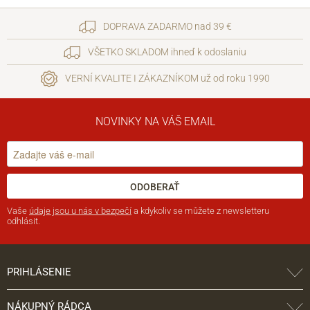
DOPRAVA ZADARMO nad 39 €
VŠETKO SKLADOM ihneď k odoslaniu
VERNÍ KVALITE I ZÁKAZNÍKOM už od roku 1990
NOVINKY NA VÁŠ EMAIL
ODOBERAŤ
Vaše
údaje jsou u nás v bezpečí
a kdykoliv se můžete z newsletteru
odhlásit.
PRIHLÁSENIE
NÁKUPNÝ RÁDCA