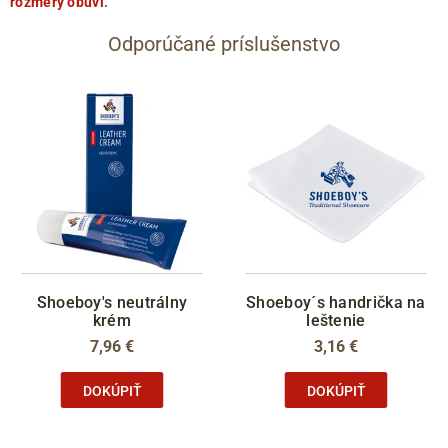
rozmery obuvi
.
Odporúčané príslušenstvo
Shoeboy's neutrálny
Shoeboy´s handrička na
krém
leštenie
7,96 €
3,16 €
DOKÚPIŤ
DOKÚPIŤ