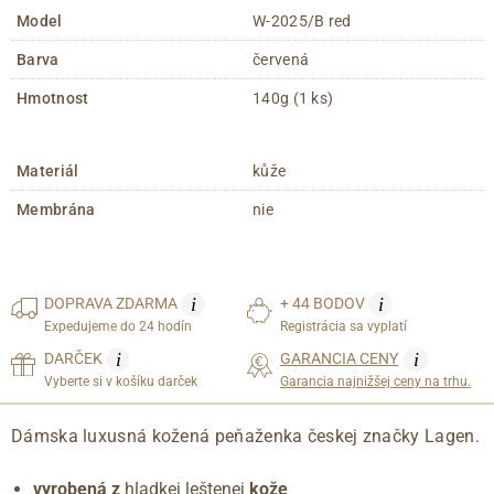
Model
W-2025/B red
Barva
červená
Hmotnost
140g (1 ks)
Materiál
kůže
Membrána
nie
i
i
DOPRAVA
ZDARMA
+ 44 BODOV
Expedujeme do 24 hodín
Registrácia sa vyplatí
i
i
DARČEK
GARANCIA CENY
Vyberte si v košíku darček
Garancia najnižšej ceny na trhu.
Dámska luxusná kožená peňaženka českej značky Lagen.
vyrobená
z
hladkej leštenej
kože