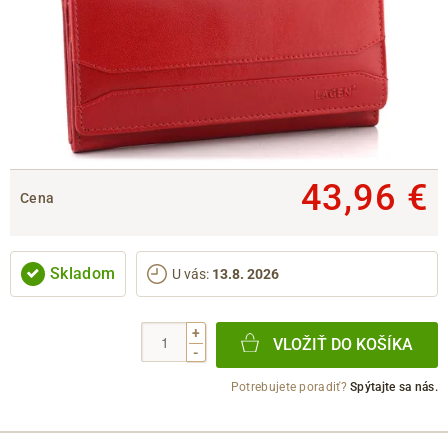
43,96 €
Cena
Skladom
U vás
:
13.8. 2026
+
VLOŽIŤ DO KOŠÍKA
-
Potrebujete poradiť?
Spýtajte sa nás.