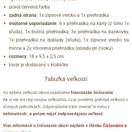
jasná červená farba
zadná strana
: 1x zipsové vrecko a 1x priehradka
vnútorné usporiadanie
: 6 x priehradka na karty (z toho 1x
sľuda), 1x bočná priehradka, 3x priehradka na bankovky,
1x priehradka na doklady (sľuda), 1x zipsové vrecko na
mince a 2x otvorená priehradka (vpredu pri cvoku)
rozmery
: 18 x 9,5 x 2,5 cm
tovar je dodávaný v krabičke
Tabuľka veľkostí
Vo výbere veľkosti obuvi uvádzame
francúzske číslovanie
.
Ak si nie ste istý svojou veľkosťou, tu je uvedený prehľad veľkostí v
rôznych jednotkách. Odporúčame Vám zmerať si nohu v
milimetroch
, a potom nájsť zodpovedajúcu veľkosť.
Viac informácií o číslovanie obuvi nájdete v článku
Číslovanie a