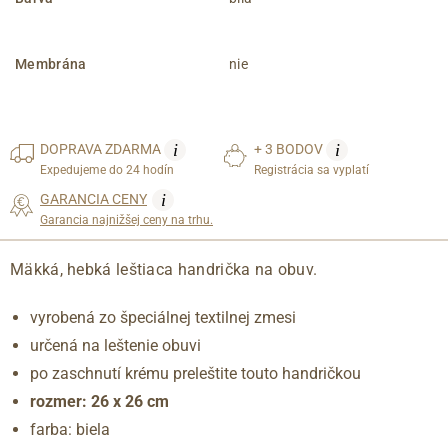
Membrána
nie
i
i
DOPRAVA
ZDARMA
+ 3 BODOV
Expedujeme do 24 hodín
Registrácia sa vyplatí
i
GARANCIA CENY
Garancia najnižšej ceny na trhu.
Mäkká, hebká leštiaca handrička na obuv.
vyrobená zo špeciálnej textilnej zmesi
určená na leštenie obuvi
po zaschnutí krému preleštite touto handričkou
rozmer: 26 x 26 cm
farba: biela