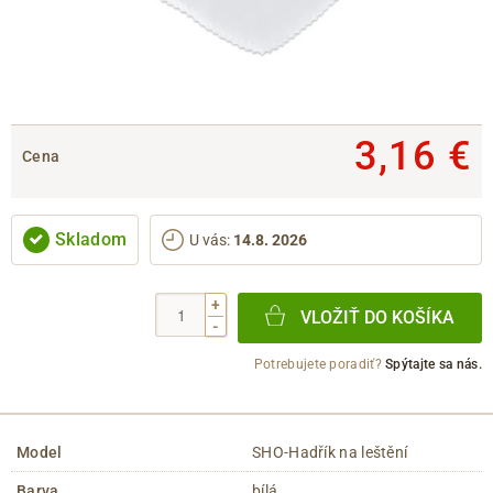
3,16 €
Cena
Skladom
U vás
:
14.8. 2026
+
VLOŽIŤ DO KOŠÍKA
-
Potrebujete poradiť?
Spýtajte sa nás.
Model
SHO-Hadřík na leštění
Barva
bílá