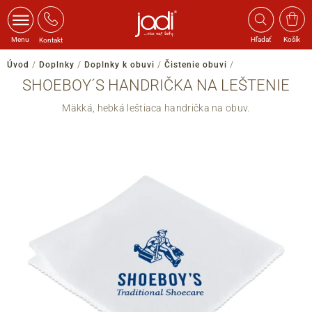
Menu
Hľadať
Košík
Kontakt
Úvod
/
Doplnky
/
Doplnky k obuvi
/
Čistenie obuvi
/
SHOEBOY´S HANDRIČKA NA LEŠTENIE
Mäkká, hebká leštiaca handrička na obuv.