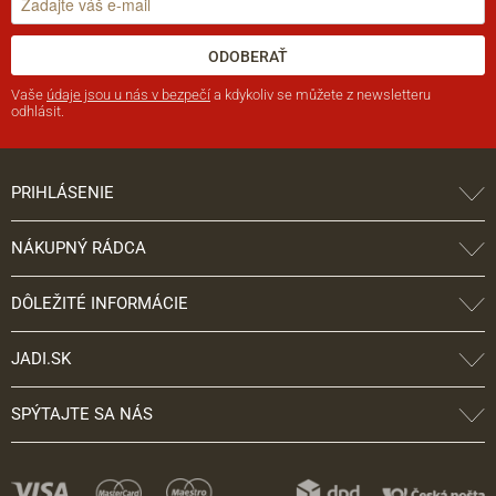
ODOBERAŤ
Vaše
údaje jsou u nás v bezpečí
a kdykoliv se můžete z newsletteru
odhlásit.
PRIHLÁSENIE
NÁKUPNÝ RÁDCA
DÔLEŽITÉ INFORMÁCIE
JADI.SK
SPÝTAJTE SA NÁS