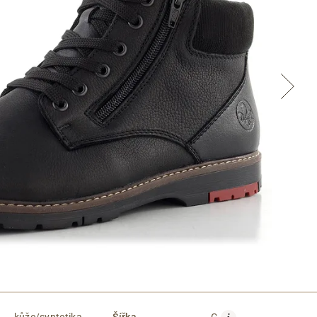
Cez Google
kůže/syntetika
Šířka
G