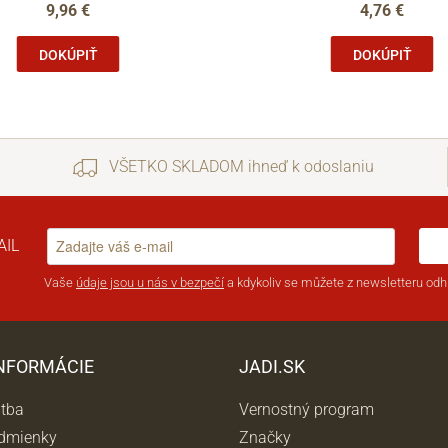
9,96 €
4,76 €
DOKÚPIŤ
DOKÚPIŤ
VŠETKO SKLADOM ihneď k odoslaniu
AIL
Vaše
údaje jsou u nás v bezpečí
a kdykoliv se můžete z newsletteru odhl
INFORMÁCIE
JADI.SK
atba
Vernostný program
dmienky
Značky