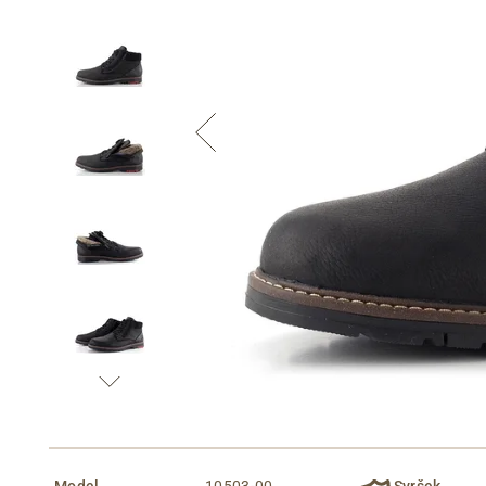
Informace o
zpracování osobních údajů
.
Model
10503-00
Svršek