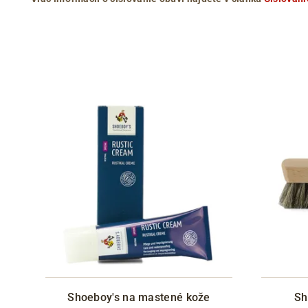
Shoeboy's na mastené kože
Sh