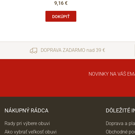
9,16 €
DOKÚPIŤ
DOPRAVA ZADARMO nad 39 €
NOVINKY NA VÁŠ EM
NÁKUPNÝ RÁDCA
DÔLEŽITÉ 
Rady pri výbere obuvi
Doprava a pl
Ako vybrať veľkosť obuvi
Obchodné po