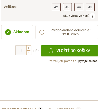
Velikost
42
43
44
45
Ako vybrať veľkosť
Predpokládané doručenie
:
Skladom
12.8. 2026
+
VLOŽIŤ DO KOŠÍKA
Pár
-
Potrebujete poradiť?
Spýtajte sa nás.