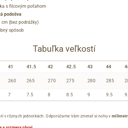
lka s filcovým poťahom
ová podošva
0 cm (bez podrážky)
robný spôsob
Tabuľka veľkostí
41
41.5
42
42.5
43
44
4
260
265
270
275
280
285
2
7
7.5
8
8.5
9
9.5
9
ľkostí v rôznych jednotkách. Odporúčame Vám zmerať si nohu v
milimet
e a rozmery obuvi
.