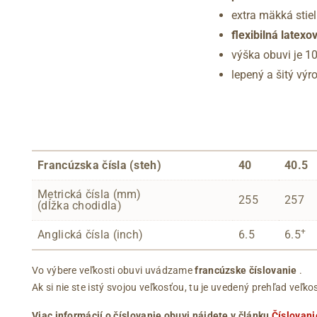
extra mäkká stie
flexibilná latex
výška obuvi je 1
lepený a šitý vý
Francúzska čísla (steh)
40
40.5
Metrická čísla (mm)
255
257
(dĺžka chodidla)
+
Anglická čísla (inch)
6.5
6.5
Vo výbere veľkosti obuvi uvádzame
francúzske číslovanie
.
Ak si nie ste istý svojou veľkosťou, tu je uvedený prehľad ve
Viac informácií o číslovanie obuvi nájdete v článku
Číslovani