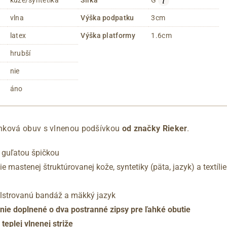
i
vlna
Výška podpatku
3cm
latex
Výška platformy
1.6cm
hrubší
nie
áno
nková obuv s vlnenou podšívkou
od značky Rieker
.
s guľatou špičkou
 mastenej štruktúrovanej kože, syntetiky (päta, jazyk) a textíl
olstrovanú bandáž a mäkký jazyk
ie doplnené o dva postranné zipsy pre ľahké obutie
teplej vlnenej striže