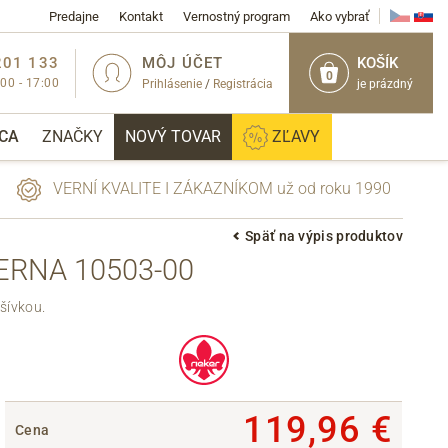
Predajne
Kontakt
Vernostný program
Ako vybrať
201 133
MÔJ ÚČET
KOŠÍK
0
:00 - 17:00
Prihlásenie
/
Registrácia
je prázdný
CA
ZNAČKY
NOVÝ TOVAR
ZĽAVY
VERNÍ KVALITE I ZÁKAZNÍKOM už od roku 1990
Späť na výpis produktov
ERNA 10503-00
PRIHLÁSIŤ
šívkou.
119,96 €
Cena