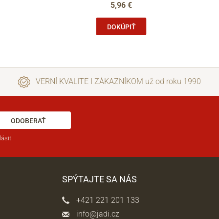
5,96 €
DOKÚPIŤ
VERNÍ KVALITE I ZÁKAZNÍKOM už od roku 1990
ODOBERAŤ
ásit.
SPÝTAJTE SA NÁS
+421 221 201 133
info@jadi.cz