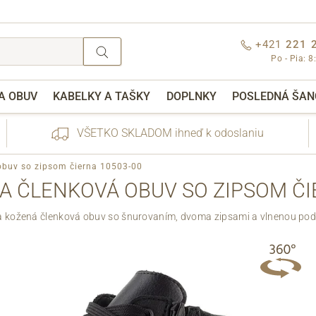
+421
221 
Po - Pia: 8
A OBUV
KABELKY A TAŠKY
DOPLNKY
POSLEDNÁ ŠAN
VŠETKO SKLADOM ihneď k odoslaniu
obuv so zipsom čierna 10503-00
A ČLENKOVÁ OBUV SO ZIPSOM ČI
 kožená členková obuv so šnurovaním, dvoma zipsami a vlnenou pod
nebo přihlášení
Cez Facebook