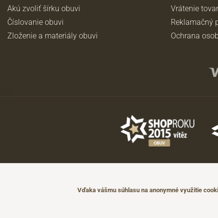
Akú zvoliť šírku obuvi
Vrátenie tova
Číslovanie obuvi
Reklamačný p
Zloženie a materiály obuvi
Ochrana osob
©2026 JADI.sk. Užitie materiálov bez súhlasu nie je možné.
Údaje majú len informatívny charakter a môžu byť zmenené bez predch
Vďaka vášmu súhlasu na anonymné využitie cookie
Technicky zajišťuje
Simplia.cz
.