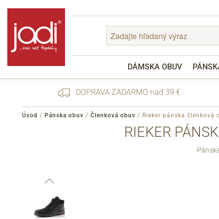
DÁMSKA OBUV
PÁNSK
DOPRAVA ZADARMO nad 39 €
Úvod
/
Pánska obuv
/
Členková obuv
/
Rieker pánska členková 
RIEKER PÁNSK
Zabudnuté heslo
Pánska
Registrácia