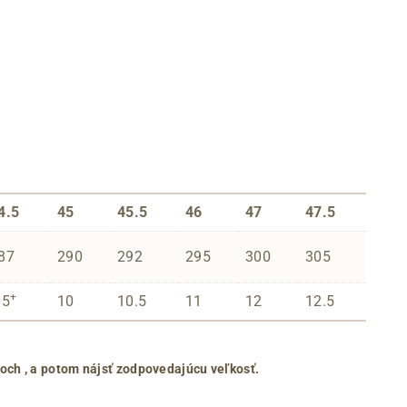
4.5
45
45.5
46
47
47.5
87
290
292
295
300
305
+
.5
10
10.5
11
12
12.5
roch
, a potom nájsť zodpovedajúcu veľkosť.