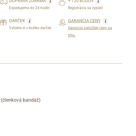
i
i
DOPRAVA
ZDARMA
+ 120 BODOV
Expedujeme do 24 hodín
Registrácia sa vyplatí
i
i
DARČEK
GARANCIA CENY
Vyberte si v košíku darček
Garancia najnižšej ceny na
trhu.
ie (členková bandáž)