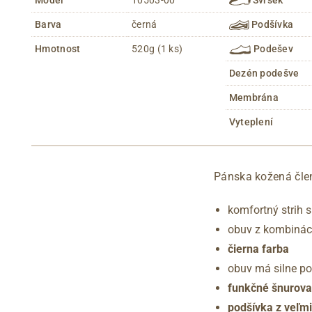
Barva
černá
Podšívka
Hmotnost
520g (1 ks)
Podešev
Dezén podešve
Membrána
Vyteplení
Pánska kožená čle
komfortný strih 
obuv z kombinácie
čierna farba
obuv má silne p
funkčné šnurovan
podšívka z veľmi 