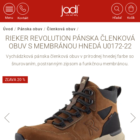
Menu
Hľadať
Košík
Kontakt
Úvod
/
Pánska obuv
/
Členková obuv
/
RIEKER REVOLUTION PÁNSKA ČLENKOVÁ
OBUV S MEMBRÁNOU HNEDÁ U0172-22
Vychádzková pánska členková obuv v prírodnej hnedej farbe so
šnurovaním, postranným zipsom a funkčnou membránou.
ZĽAVA 20 %