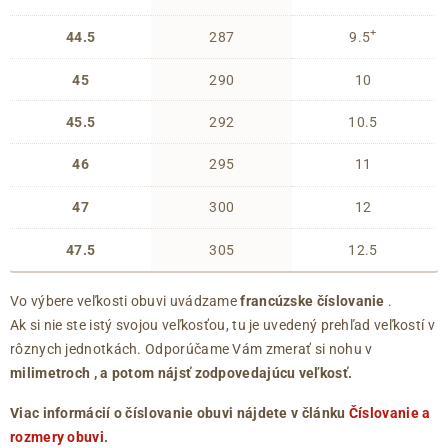
+
44.5
287
9.5
45
290
10
45.5
292
10.5
46
295
11
47
300
12
47.5
305
12.5
Vo výbere veľkosti obuvi uvádzame
francúzske číslovanie
.
Ak si nie ste istý svojou veľkosťou, tu je uvedený prehľad veľkostí v
rôznych jednotkách. Odporúčame Vám zmerať si nohu v
milimetroch
, a potom nájsť zodpovedajúcu veľkosť.
Viac informácií o číslovanie obuvi nájdete v článku
Číslovanie a
rozmery obuvi
.