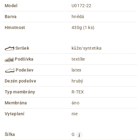
Model
U0172-22
Barva
hnědá
Hmotnost
430g (1 ks)
Svršek
kůže/syntetika
Podšívka
textílie
Podešev
latex
Dezén podešve
hrubý
Typ membrány
R-TEX
Membrána
áno
Vyteplení
nie
i
Šířka
G