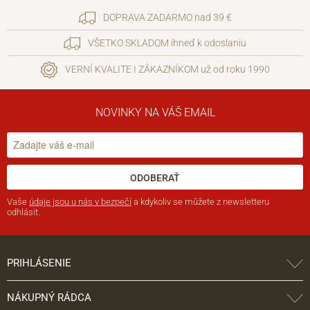
DOPRAVA ZADARMO nad 39 €
VŠETKO SKLADOM ihneď k odoslaniu
VERNÍ KVALITE I ZÁKAZNÍKOM už od roku 1990
NOVINKY NA VÁŠ EMAIL
ODOBERAŤ
Vaše
údaje jsou u nás v bezpečí
a kdykoliv se můžete z newsletteru
odhlásit.
PRIHLÁSENIE
NÁKUPNÝ RÁDCA