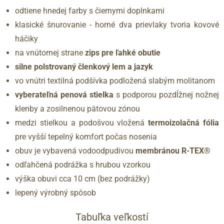
odtiene hnedej farby s čiernymi doplnkami
klasické šnurovanie - horné dva prievlaky tvoria kovové
háčiky
na vnútornej strane
zips pre ľahké obutie
silne polstrovaný členkový lem a jazyk
vo vnútri textilná podšívka podložená slabým molitanom
vyberateľná penová stielka
s podporou pozdĺžnej nožnej
klenby a zosilnenou pätovou zónou
medzi stielkou a podošvou vložená
termoizolačná fólia
pre vyšší tepelný komfort počas nosenia
obuv je vybavená vodoodpudivou
membránou R-TEX®
odľahčená podrážka s hrubou vzorkou
výška obuvi cca 10 cm (bez podrážky)
lepený výrobný spôsob
Tabuľka veľkostí