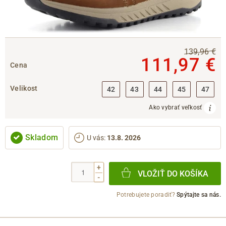
139,96 €
111,97 €
Cena
Velikost
42
43
44
45
47
Ako vybrať veľkosť
Skladom
U vás
:
13.8. 2026
+
VLOŽIŤ DO KOŠÍKA
-
Potrebujete poradiť?
Spýtajte sa nás.