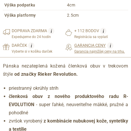
Výška podpatku
4cm
Výška platformy
2.5cm
i
i
DOPRAVA
ZDARMA
+ 112 BODOV
Expedujeme do 24 hodín
Registrácia sa vyplatí
i
i
DARČEK
GARANCIA CENY
Vyberte si v košíku darček
Garancia najnižšej ceny na trhu.
Pánska nezateplená kožená členková obuv v trekovom
štýle
od značky Rieker Revolution.
priestranný okrúhly strih
členková obuv z nového produktového radu R-
EVOLUTION
- super ľahké, neuveriteľne mäkké, pružné a
pohodlné
zvršok vyrobený
z kombinácie nubukovej kože, syntetiky
a textílie