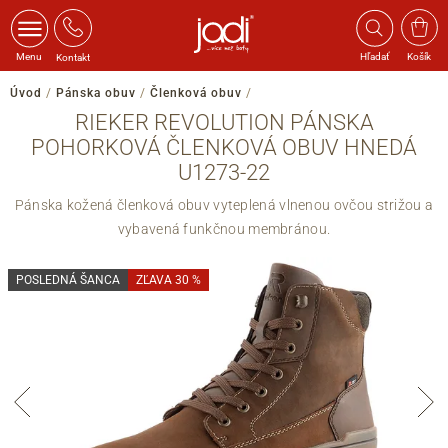
Menu
Hľadať
Košík
Kontakt
Úvod
/
Pánska obuv
/
Členková obuv
/
RIEKER REVOLUTION PÁNSKA
POHORKOVÁ ČLENKOVÁ OBUV HNEDÁ
U1273-22
Pánska kožená členková obuv vyteplená vlnenou ovčou strižou a
vybavená funkčnou membránou.
POSLEDNÁ ŠANCA
ZĽAVA 30 %