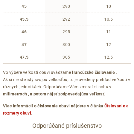
45
290
10
45.5
292
10.5
46
295
11
47
300
12
47.5
305
12.5
Vo výbere veľkosti obuvi uvádzame
francúzske číslovanie
.
Ak si nie ste istý svojou veľkosťou, tu je uvedený prehľad veľkostí v
rôznych jednotkách. Odporúčame Vám zmerať si nohu v
milimetroch
, a potom nájsť zodpovedajúcu veľkosť.
Viac informácií o číslovanie obuvi nájdete v článku
Číslovanie a
rozmery obuvi
.
Odporúčané príslušenstvo