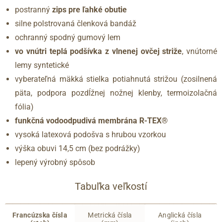
postranný
zips pre ľahké obutie
silne polstrovaná členková bandáž
ochranný spodný gumový lem
vo vnútri teplá podšívka z vlnenej ovčej striže
, vnútorné
lemy syntetické
vyberateľná mäkká stielka potiahnutá strižou (zosilnená
päta, podpora pozdĺžnej nožnej klenby, termoizolačná
fólia)
funkčná vodoodpudivá membrána R-TEX®
vysoká latexová podošva s hrubou vzorkou
výška obuvi 14,5 cm (bez podrážky)
lepený výrobný spôsob
Tabuľka veľkostí
Francúzska čísla
Metrická čísla
Anglická čísla