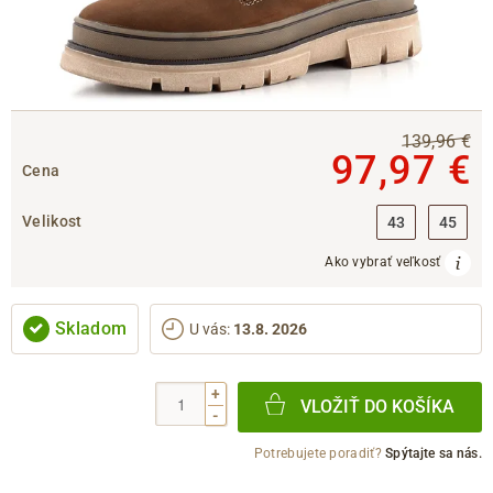
139,96 €
97,97 €
Cena
Velikost
43
45
Ako vybrať veľkosť
Skladom
U vás
:
13.8. 2026
+
VLOŽIŤ DO KOŠÍKA
-
Potrebujete poradiť?
Spýtajte sa nás.