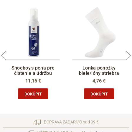
Shoeboy's pena pre
Lonka ponožky
čistenie a údržbu
biele/ióny striebra
11,16 €
4,76 €
DOKÚPIŤ
DOKÚPIŤ
DOPRAVA ZADARMO nad 39 €