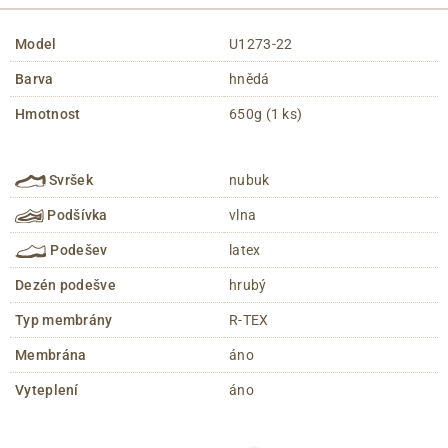
Model
U1273-22
Barva
hnědá
Hmotnost
650g (1 ks)
Svršek
nubuk
Podšívka
vlna
Podešev
latex
Dezén podešve
hrubý
Typ membrány
R-TEX
Membrána
áno
Vyteplení
áno