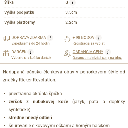
i
Šířka
G
Výška podpatku
3.5cm
Výška platformy
2.2cm
i
i
DOPRAVA
ZDARMA
+ 98 BODOV
Expedujeme do 24 hodín
Registrácia sa vyplatí
i
i
DARČEK
GARANCIA CENY
Vyberte si v košíku darček
Garancia najnižšej ceny na trhu.
Nadupaná pánska členková obuv v pohorkovom štýle od
značky Rieker Revolution.
priestranná okrúhla špička
zvršok z nubukovej kože
(jazyk, päta a doplnky
syntetické)
stredne hnedý odtieň
šnurovanie s kovovými očkami a horným háčikom