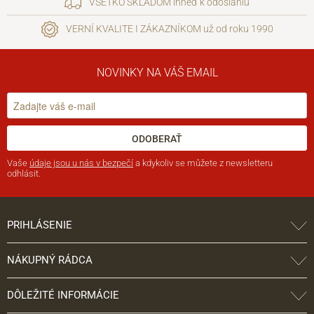
VŠETKO SKLADOM ihneď k odoslaniu
VERNÍ KVALITE I ZÁKAZNÍKOM už od roku 1990
NOVINKY NA VÁŠ EMAIL
ODOBERAŤ
Vaše
údaje jsou u nás v bezpečí
a kdykoliv se můžete z newsletteru
odhlásit.
PRIHLÁSENIE
NÁKUPNÝ RÁDCA
DÔLEŽITÉ INFORMÁCIE