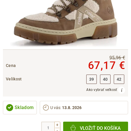
95,96 €
67,17 €
Cena
Velikost
39
40
42
Ako vybrať veľkosť
Skladom
U vás
:
13.8. 2026
+
VLOŽIŤ DO KOŠÍKA
-