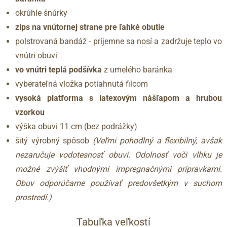
okrúhle šnúrky
zips na vnútornej strane pre ľahké obutie
polstrovaná bandáž - príjemne sa nosí a zadržuje teplo vo
vnútri obuvi
vo vnútri teplá podšívka
z umelého baránka
vyberateľná vložka potiahnutá filcom
vysoká platforma s latexovým nášľapom a hrubou
vzorkou
výška obuvi 11 cm (bez podrážky)
šitý výrobný spôsob
(Veľmi pohodlný a flexibilný, avšak
nezaručuje vodotesnosť obuvi. Odolnosť voči vlhku je
možné zvýšiť vhodnými impregnačnými prípravkami.
Obuv odporúčame používať predovšetkým v suchom
prostredí.)
Tabuľka veľkostí