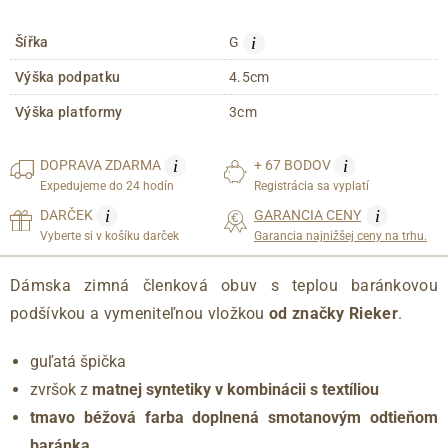
i
Šířka
G
Výška podpatku
4.5cm
Výška platformy
3cm
i
i
DOPRAVA
ZDARMA
+ 67 BODOV
Expedujeme do 24 hodín
Registrácia sa vyplatí
i
i
DARČEK
GARANCIA CENY
Vyberte si v košíku darček
Garancia najnižšej ceny na trhu.
Dámska zimná členková obuv s teplou baránkovou
podšívkou a vymeniteľnou vložkou
od značky Rieker
.
guľatá špička
zvršok z
matnej syntetiky v kombinácii s textíliou
tmavo béžová farba doplnená smotanovým odtieňom
baránka