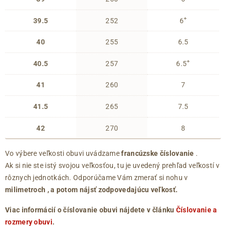
+
39.5
252
6
40
255
6.5
+
40.5
257
6.5
41
260
7
41.5
265
7.5
42
270
8
Vo výbere veľkosti obuvi uvádzame
francúzske číslovanie
.
Ak si nie ste istý svojou veľkosťou, tu je uvedený prehľad veľkostí v
rôznych jednotkách. Odporúčame Vám zmerať si nohu v
milimetroch
, a potom nájsť zodpovedajúcu veľkosť.
Viac informácií o číslovanie obuvi nájdete v článku
Číslovanie a
rozmery obuvi
.