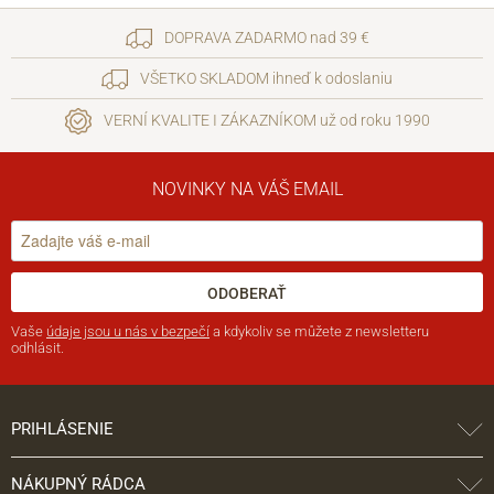
DOPRAVA ZADARMO nad 39 €
VŠETKO SKLADOM ihneď k odoslaniu
VERNÍ KVALITE I ZÁKAZNÍKOM už od roku 1990
NOVINKY NA VÁŠ EMAIL
ODOBERAŤ
Vaše
údaje jsou u nás v bezpečí
a kdykoliv se můžete z newsletteru
odhlásit.
PRIHLÁSENIE
NÁKUPNÝ RÁDCA