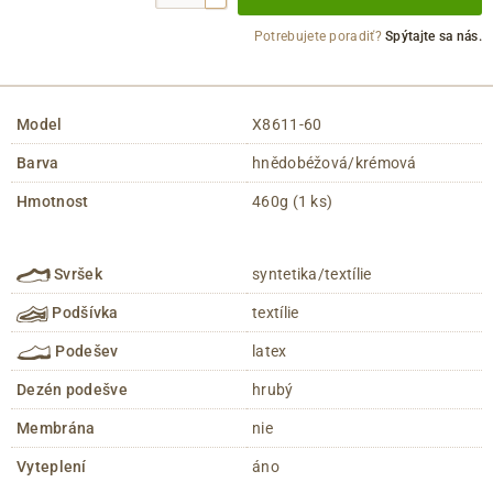
Potrebujete poradiť?
Spýtajte sa nás.
Model
X8611-60
Barva
hnědobéžová/krémová
Hmotnost
460g (1 ks)
Svršek
syntetika/textílie
Podšívka
textílie
Podešev
latex
Dezén podešve
hrubý
Membrána
nie
Vyteplení
áno