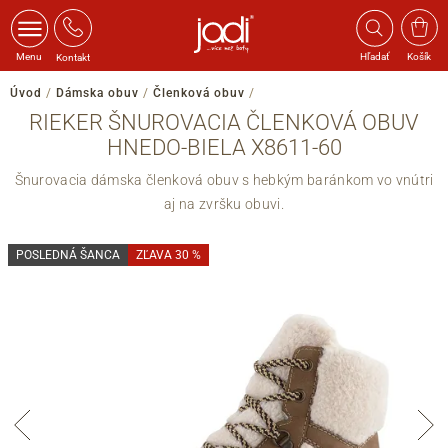
Menu
Hľadať
Košík
Kontakt
Úvod
/
Dámska obuv
/
Členková obuv
/
RIEKER ŠNUROVACIA ČLENKOVÁ OBUV
HNEDO-BIELA X8611-60
Šnurovacia dámska členková obuv s hebkým baránkom vo vnútri
aj na zvršku obuvi.
POSLEDNÁ ŠANCA
ZĽAVA 30 %