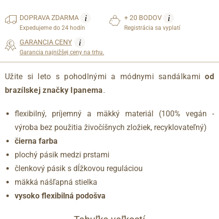
i
i
DOPRAVA
ZDARMA
+ 20 BODOV
Expedujeme do 24 hodín
Registrácia sa vyplatí
i
GARANCIA CENY
Garancia najnižšej ceny na trhu.
Užite si leto s pohodlnými a módnymi sandálkami
od
brazílskej značky Ipanema
.
flexibilný, príjemný a mäkký materiál (100% vegán -
výroba bez použitia živočíšnych zložiek, recyklovateľný)
čierna farba
plochý pásik medzi prstami
členkový pásik s dĺžkovou reguláciou
mäkká nášľapná stielka
vysoko flexibilná podošva