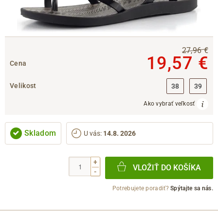
27,96 €
19,57 €
Cena
Velikost
38
39
Ako vybrať veľkosť
Skladom
U vás
:
14.8. 2026
+
VLOŽIŤ DO KOŠÍKA
-
Potrebujete poradiť?
Spýtajte sa nás.