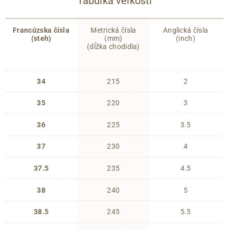
Tabuľka veľkostí
Francúzska čísla
Metrická čísla
Anglická čísla
(steh)
(mm)
(inch)
(dĺžka chodidla)
34
215
2
35
220
3
36
225
3.5
37
230
4
37.5
235
4.5
38
240
5
38.5
245
5.5