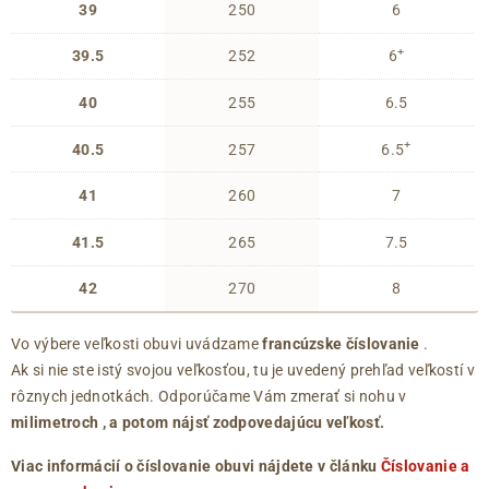
39
250
6
+
39.5
252
6
40
255
6.5
+
40.5
257
6.5
41
260
7
41.5
265
7.5
42
270
8
Vo výbere veľkosti obuvi uvádzame
francúzske číslovanie
.
Ak si nie ste istý svojou veľkosťou, tu je uvedený prehľad veľkostí v
rôznych jednotkách. Odporúčame Vám zmerať si nohu v
milimetroch
, a potom nájsť zodpovedajúcu veľkosť.
Viac informácií o číslovanie obuvi nájdete v článku
Číslovanie a