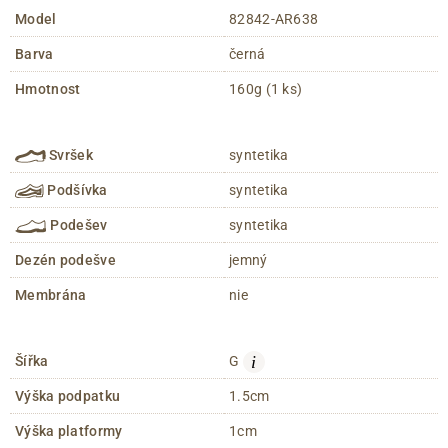
Model
82842-AR638
Barva
černá
Hmotnost
160g (1 ks)
Svršek
syntetika
Podšívka
syntetika
Podešev
syntetika
Dezén podešve
jemný
Membrána
nie
i
Šířka
G
Výška podpatku
1.5cm
Výška platformy
1cm