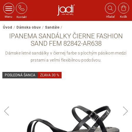
Menu
Hľadať
Košík
Kontakt
Úvod
/
Dámska obuv
/
Sandále
/
IPANEMA SANDÁLKY ČIERNE FASHION
SAND FEM 82842-AR638
Dámske letné sandálky v čiernej farbe s plochým pásikom medzi
prstami a veľmi flexibilnou podošvou.
POSLEDNÁ ŠANCA
ZĽAVA 30 %