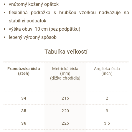
vnútorný kožený opätok
flexibilná podrážka s hrubšou vzorkou nadväzuje na
stabilný podpätok
výška obuvi 10 cm (bez podpätku)
lepený výrobný spôsob
Tabuľka veľkostí
Francúzska čísla
Metrická čísla
Anglická čísla
(steh)
(mm)
(inch)
(dĺžka chodidla)
34
215
2
35
220
3
36
225
3.5