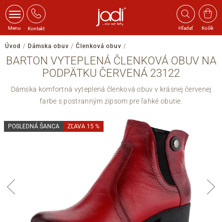
Menu
Hľadať
Košík
Kontakt
Úvod
/
Dámska obuv
/
Členková obuv
/
BARTON VYTEPLENÁ ČLENKOVÁ OBUV NA
PODPÄTKU ČERVENÁ 23122
Dámska komfortná vyteplená členková obuv v krásnej červenej
farbe s postranným zipsom pre ľahké obutie.
POSLEDNÁ ŠANCA
ZĽAVA 15 %