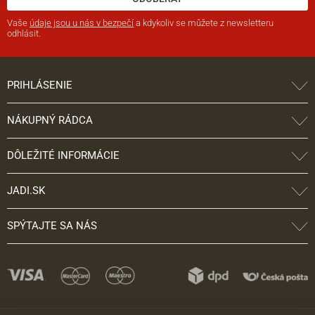
Vaše
údaje jsou u nás v bezpečí
a kdykoliv se můžete z newsletteru
odhlásit.
PRIHLÁSENIE
NÁKUPNÝ RÁDCA
DÔLEŽITÉ INFORMÁCIE
JADI.SK
SPÝTAJTE SA NÁS