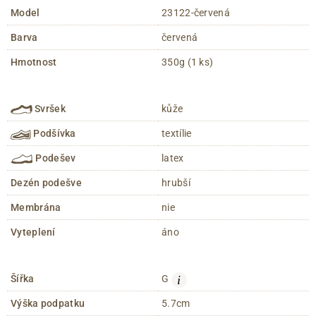
Model
23122-červená
Barva
červená
Hmotnost
350g (1 ks)
Svršek
kůže
Podšívka
textílie
Podešev
latex
Dezén podešve
hrubší
Membrána
nie
Vyteplení
áno
i
Šířka
G
Výška podpatku
5.7cm