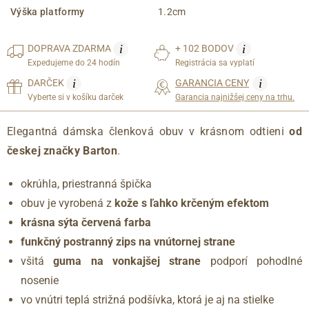
Výška platformy
1.2cm
i
i
DOPRAVA
ZDARMA
+ 102 BODOV
Expedujeme do 24 hodín
Registrácia sa vyplatí
i
i
DARČEK
GARANCIA CENY
Vyberte si v košíku darček
Garancia najnižšej ceny na trhu.
Elegantná dámska členková obuv v krásnom odtieni
od
českej značky Barton
.
okrúhla, priestranná špička
obuv je vyrobená z
kože s ľahko krčeným efektom
krásna sýta červená farba
funkčný postranný zips na vnútornej strane
všitá
guma na vonkajšej strane
podporí pohodlné
nosenie
vo vnútri teplá strižná podšívka, ktorá je aj na stielke