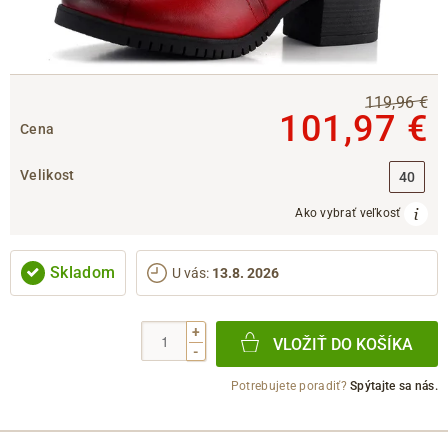
119,96 €
101,97 €
Cena
Velikost
40
Ako vybrať veľkosť
Skladom
U vás
:
13.8. 2026
+
VLOŽIŤ DO KOŠÍKA
-
Potrebujete poradiť?
Spýtajte sa nás.