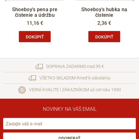
Shoeboy's pena pre
Shoeboy's hubka na
čistenie a údržbu
čistenie
11,16 €
2,36 €
DOKÚPIŤ
DOKÚPIŤ
DOPRAVA ZADARMO nad 39 €
VŠETKO SKLADOM ihneď k odoslaniu
VERNÍ KVALITE I ZÁKAZNÍKOM už od roku 1990
NOVINKY NA VÁŠ EMAIL
ODOBERAŤ