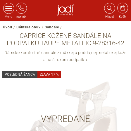
Menu
Hľadať
Košík
Kontakt
Úvod
/
Dámska obuv
/
Sandále
/
CAPRICE KOŽENÉ SANDÁLE NA
PODPÄTKU TAUPE METALLIC 9-28316-42
Dámske komfortné sandále z mäkkej a poddajnej metalickej kože
a na širokom podpätku.
POSLEDNÁ ŠANCA
ZĽAVA 17 %
VYPREDANÉ