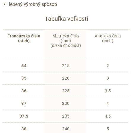
lepený výrobný spôsob
Tabuľka veľkostí
Francúzska čísla
Metrická čísla
Anglická čísla
(steh)
(mm)
(inch)
(dĺžka chodidla)
34
215
2
35
220
3
36
225
3.5
37
230
4
37.5
235
4.5
38
240
5