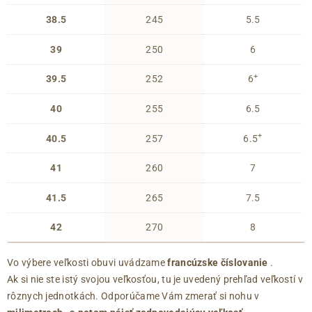
38.5
245
5.5
39
250
6
+
39.5
252
6
40
255
6.5
+
40.5
257
6.5
41
260
7
41.5
265
7.5
42
270
8
Vo výbere veľkosti obuvi uvádzame
francúzske číslovanie
.
Ak si nie ste istý svojou veľkosťou, tu je uvedený prehľad veľkostí v
rôznych jednotkách. Odporúčame Vám zmerať si nohu v