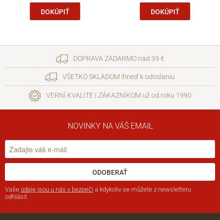
DOKÚPIŤ
DOKÚPIŤ
DOPRAVA ZADARMO nad 39 €
VŠETKO SKLADOM ihneď k odoslaniu
VERNÍ KVALITE I ZÁKAZNÍKOM už od roku 1990
NOVINKY NA VÁŠ EMAIL
ODOBERAŤ
Vaše
údaje jsou u nás v bezpečí
a kdykoliv se můžete z newsletteru
odhlásit.