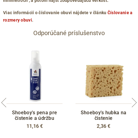
milimetroch
, a potom nájsť zodpovedajúcu veľkosť.
Viac informácií o číslovanie obuvi nájdete v článku
Číslovanie a
rozmery obuvi
.
Odporúčané príslušenstvo
Shoeboy's pena pre
Shoeboy's hubka na
čistenie a údržbu
čistenie
11,16 €
2,36 €