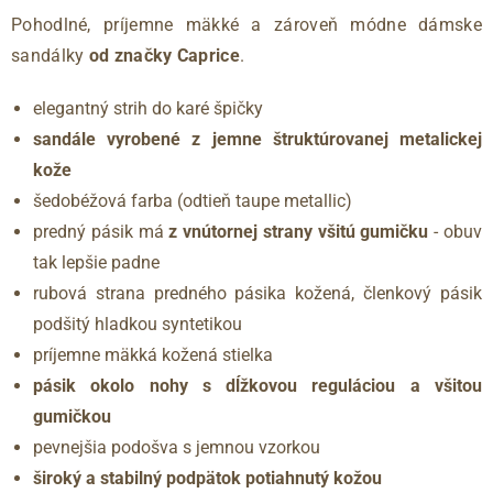
Pohodlné, príjemne mäkké a zároveň módne dámske
sandálky
od značky Caprice
.
elegantný strih do karé špičky
sandále vyrobené z jemne štruktúrovanej metalickej
kože
šedobéžová farba (odtieň taupe metallic)
predný pásik má
z vnútornej strany všitú gumičku
- obuv
tak lepšie padne
rubová strana predného pásika kožená, členkový pásik
podšitý hladkou syntetikou
príjemne mäkká kožená stielka
pásik okolo nohy s dĺžkovou reguláciou a všitou
gumičkou
pevnejšia podošva s jemnou vzorkou
široký a stabilný podpätok potiahnutý kožou