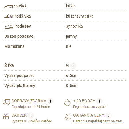
Svršek
kůže
Podšívka
kůže/syntetika
Podešev
syntetika
Dezén podešve
jemný
Membrána
nie
i
Šířka
G
Výška podpatku
6.5cm
Výška platformy
0.5cm
i
i
DOPRAVA
ZDARMA
+ 60 BODOV
Expedujeme do 24 hodín
Registrácia sa vyplatí
i
i
DARČEK
GARANCIA CENY
Vyberte si v košíku darček
Garancia najnižšej ceny na trhu.