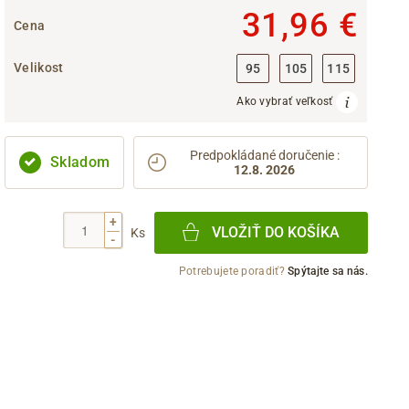
31,96 €
Cena
Velikost
95
105
115
Ako vybrať veľkosť
Predpokládané doručenie
:
Skladom
12.8. 2026
+
VLOŽIŤ DO KOŠÍKA
Ks
-
Potrebujete poradiť?
Spýtajte sa nás.