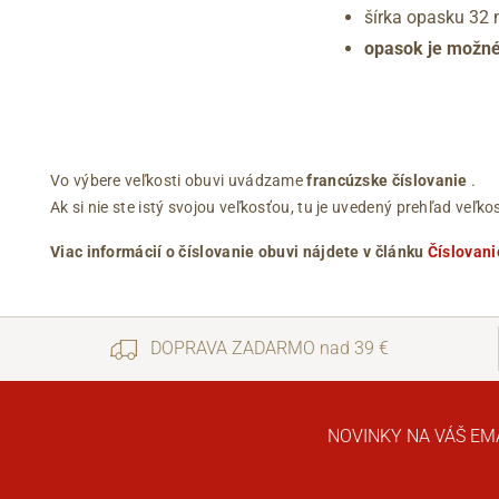
šírka opasku 32
opasok je možn
Vo výbere veľkosti obuvi uvádzame
francúzske číslovanie
.
Ak si nie ste istý svojou veľkosťou, tu je uvedený prehľad ve
Viac informácií o číslovanie obuvi nájdete v článku
Číslovani
DOPRAVA ZADARMO nad 39 €
NOVINKY NA VÁŠ EM