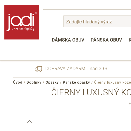
DÁMSKA OBUV
PÁNSKA OBUV
DOPRAVA ZADARMO nad 39 €
Úvod
/
Doplnky
/
Opasky
/
Pánské opasky
/
Čierny luxusný kož
ČIERNY LUXUSNÝ K
Zabudnuté heslo
P
Registrácia