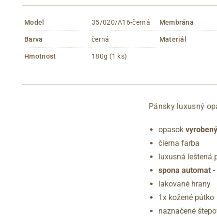
Model
35/020/A16-černá
Membrána
Barva
černá
Materiál
Hmotnost
180g (1 ks)
Pánsky luxusný opa
opasok
vyrobený
čierna farba
luxusná leštená 
spona automat -
lakované hrany
1x kožené pútko
naznačené štepo