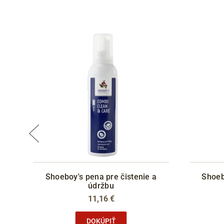
m
Shoeboy's pena pre čistenie a
Shoeb
údržbu
11,16 €
DOKÚPIŤ