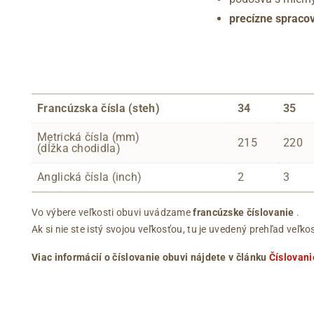
precízne spracov
Francúzska čísla (steh)
34
35
Metrická čísla (mm)
215
220
(dĺžka chodidla)
Anglická čísla (inch)
2
3
Vo výbere veľkosti obuvi uvádzame
francúzske číslovanie
.
Ak si nie ste istý svojou veľkosťou, tu je uvedený prehľad ve
Viac informácií o číslovanie obuvi nájdete v článku
Číslovani