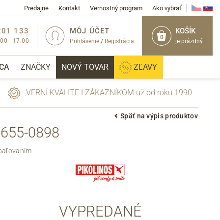
Predajne
Kontakt
Vernostný program
Ako vybrať
201 133
MÔJ ÚČET
KOŠÍK
0
:00 - 17:00
Prihlásenie
/
Registrácia
je prázdný
CA
ZNAČKY
NOVÝ TOVAR
ZĽAVY
VERNÍ KVALITE I ZÁKAZNÍKOM už od roku 1990
Späť na výpis produktov
655-0898
PRIHLÁSIŤ
paľovaním.
VYPREDANÉ