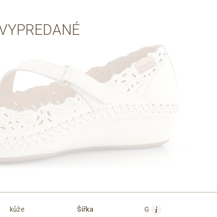
Cez Google
VYPREDANÉ
i
kůže
Šířka
G