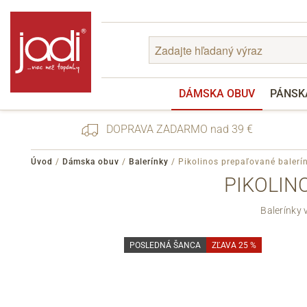
DÁMSKA OBUV
PÁNSK
DOPRAVA ZADARMO nad 39 €
Úvod
/
Dámska obuv
/
Balerínky
/
Pikolinos prepaľované baler
PIKOLIN
Zabudnuté heslo
Balerínky
Registrácia
POSLEDNÁ ŠANCA
ZĽAVA 25 %