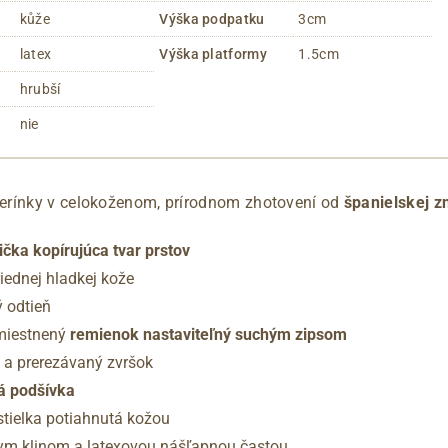
kůže
Výška podpatku
3cm
latex
Výška platformy
1.5cm
hrubší
nie
erínky v celokoženom, prírodnom zhotovení od
španielskej z
ička kopírujúca tvar prstov
iednej hladkej kože
 odtieň
umiestnený
remienok nastaviteľný suchým zipsom
 a prerezávaný zvršok
á podšívka
tielka potiahnutá kožou
ym klinom a latexovou nášľapnou častou