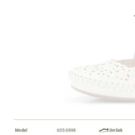
Informace o
zpracování osobních údajů
.
Model
655-0898
Svršek