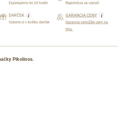
Expedujeme do 24 hodín
Registrácia sa vyplatí
i
i
DARČEK
GARANCIA CENY
Vyberte si v košíku darček
Garancia najnižšej ceny na
trhu.
načky Pikolinos.