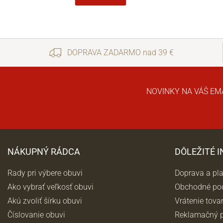
DOPRAVA ZADARMO nad 39 €
NOVINKY NA VÁŠ EM
NÁKUPNÝ RÁDCA
DÔLEŽITÉ 
Rady pri výbere obuvi
Doprava a pl
Ako vybrať veľkosť obuvi
Obchodné po
Akú zvoliť šírku obuvi
Vrátenie tova
Číslovanie obuvi
Reklamačný p