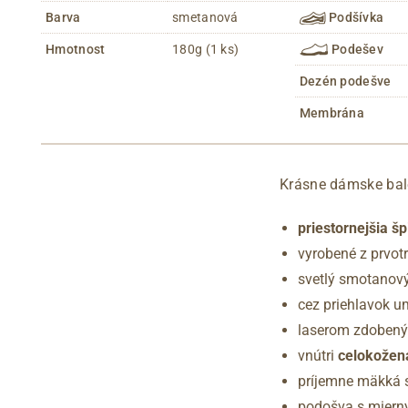
Barva
smetanová
Podšívka
Hmotnost
180g (1 ks)
Podešev
Dezén podešve
Membrána
Krásne dámske bal
priestornejšia šp
vyrobené z prvotr
svetlý smotanový
cez priehlavok 
laserom zdobený
vnútri
celokožen
príjemne mäkká s
podošva s miern