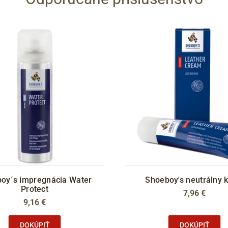
oy´s impregnácia Water
Shoeboy's neutrálny 
Protect
7,96 €
9,16 €
DOKÚPIŤ
DOKÚPIŤ