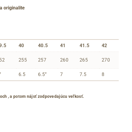
a originalite
9.5
40
40.5
41
41.5
42
52
255
257
260
265
270
+
+
6.5
6.5
7
7.5
8
roch
, a potom nájsť zodpovedajúcu veľkosť.