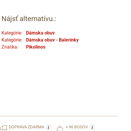
Nájsť alternatívu.:
Kategórie:
Dámska obuv
Kategórie:
Dámska obuv - Balerínky
Značka:
Pikolinos
i
i
DOPRAVA
ZDARMA
+ 96 BODOV