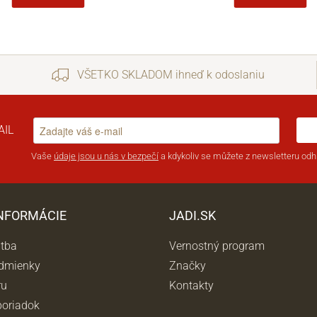
VŠETKO SKLADOM ihneď k odoslaniu
AIL
Vaše
údaje jsou u nás v bezpečí
a kdykoliv se můžete z newsletteru odhl
INFORMÁCIE
JADI.SK
atba
Vernostný program
dmienky
Značky
ru
Kontakty
oriadok