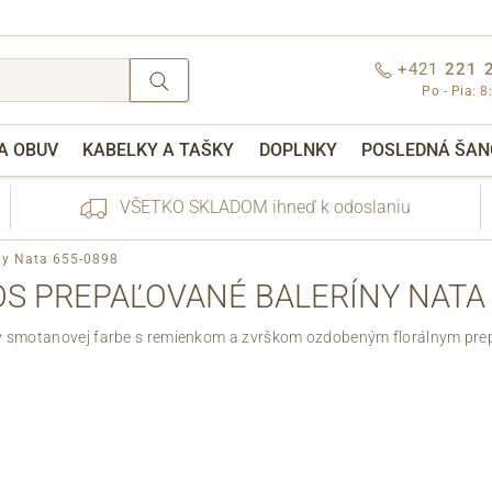
+421
221 
Po - Pia: 8
A OBUV
KABELKY A TAŠKY
DOPLNKY
POSLEDNÁ ŠAN
VŠETKO SKLADOM ihneď k odoslaniu
íny Nata 655-0898
OS PREPAĽOVANÉ BALERÍNY NATA 
 v smotanovej farbe s remienkom a zvrškom ozdobeným florálnym pre
nebo přihlášení
Cez Facebook