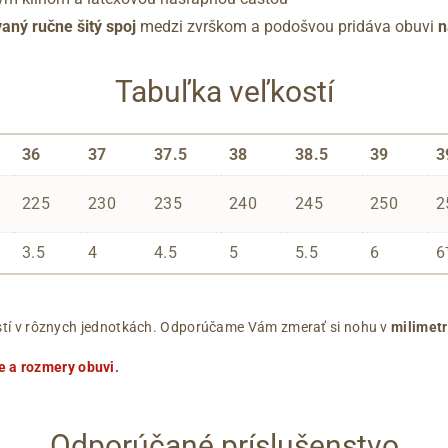
aný ručne šitý spoj
medzi zvrškom a podošvou pridáva obuvi
n
Tabuľka veľkostí
36
37
37.5
38
38.5
39
3
225
230
235
240
245
250
2
3.5
4
4.5
5
5.5
6
6
ľkostí v rôznych jednotkách. Odporúčame Vám zmerať si nohu v
milimet
e a rozmery obuvi
.
Odporúčané príslušenstvo