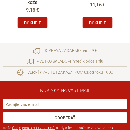
kože
11,16 €
9,16 €
DOKÚPIŤ
DOKÚPIŤ
DOPRAVA ZADARMO nad 39 €
VŠETKO SKLADOM ihneď k odoslaniu
VERNÍ KVALITE I ZÁKAZNÍKOM už od roku 1990
NOVINKY NA VÁŠ EMAIL
ODOBERAŤ
Vaše
údaje jsou u nás v bezpečí
a kdykoliv se můžete z newsletteru