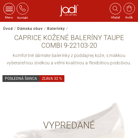
Menu
Hľadať
Košík
Kontakt
Úvod
/
Dámska obuv
/
Balerínky
/
CAPRICE KOŽENÉ BALERÍNY TAUPE
COMBI 9-22103-20
Komfortné dámske balerínky z poddajnej kože, s mäkkou
vyberateľnou stielkou a veľmi kvalitnou a flexibilnou podošvou.
POSLEDNÁ ŠANCA
ZĽAVA 32 %
VYPREDANÉ