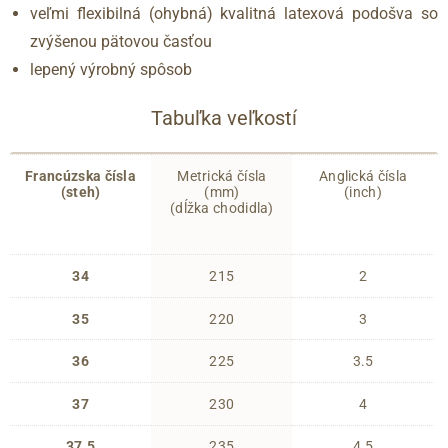
veľmi flexibilná (ohybná) kvalitná latexová podošva so
zvýšenou pätovou časťou
lepený výrobný spôsob
Tabuľka veľkostí
Francúzska čísla
Metrická čísla
Anglická čísla
(steh)
(mm)
(inch)
(dĺžka chodidla)
34
215
2
35
220
3
36
225
3.5
37
230
4
37.5
235
4.5