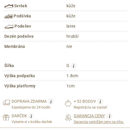
Svršek
kůže
Podšívka
kůže
Podešev
latex
Dezén podešve
hrubší
Membrána
nie
i
Šířka
G
Výška podpatku
1.8cm
Výška platformy
1cm
i
i
DOPRAVA
ZDARMA
+ 52 BODOV
Expedujeme do 24 hodín
Registrácia sa vyplatí
i
i
DARČEK
GARANCIA CENY
Vyberte si v košíku darček
Garancia najnižšej ceny na trhu.