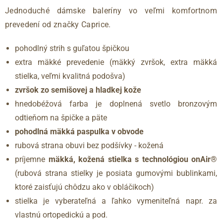
Jednoduché dámske baleríny vo veľmi komfortnom
prevedení od značky Caprice.
pohodlný strih s guľatou špičkou
extra mäkké prevedenie (mäkký zvršok, extra mäkká
stielka, veľmi kvalitná podošva)
zvršok zo semišovej a hladkej kože
hnedobéžová farba je doplnená svetlo bronzovým
odtieňom na špičke a päte
pohodlná mäkká paspulka v obvode
rubová strana obuvi bez podšívky - kožená
príjemne
mäkká, kožená stielka s technológiou onAir®
(rubová strana stielky je posiata gumovými bublinkami,
ktoré zaisťujú chôdzu ako v obláčikoch)
stielka je vyberateľná a ľahko vymeniteľná napr. za
vlastnú ortopedickú a pod.