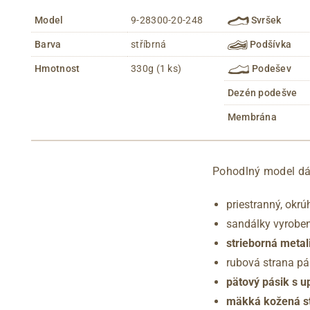
Model
9-28300-20-248
Svršek
Barva
stříbrná
Podšívka
Hmotnost
330g (1 ks)
Podešev
Dezén podešve
Membrána
Pohodlný model dá
priestranný, okrúh
sandálky vyrobe
strieborná metal
rubová strana pá
pätový pásik s u
mäkká kožená st