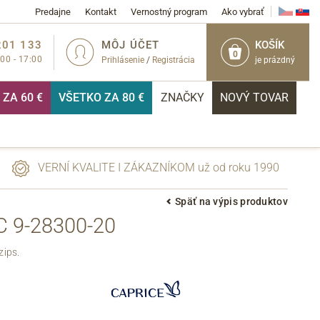
Predajne
Kontakt
Vernostný program
Ako vybrať
201 133
MÔJ ÚČET
KOŠÍK
0
:00 - 17:00
Prihlásenie
/
Registrácia
je prázdný
ZA 60 €
VŠETKO ZA 80 €
ZNAČKY
NOVÝ TOVAR
VERNÍ KVALITE I ZÁKAZNÍKOM už od roku 1990
Späť na výpis produktov
 9-28300-20
PRIHLÁSIŤ
zips.