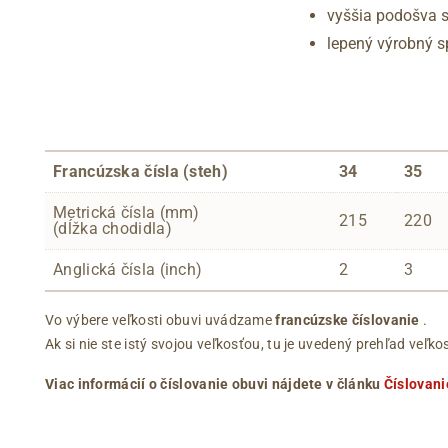
vyššia podošva 
lepený výrobný 
Francúzska čísla (steh)
34
35
Metrická čísla (mm)
215
220
(dĺžka chodidla)
Anglická čísla (inch)
2
3
Vo výbere veľkosti obuvi uvádzame
francúzske číslovanie
.
Ak si nie ste istý svojou veľkosťou, tu je uvedený prehľad ve
Viac informácií o číslovanie obuvi nájdete v článku
Číslovani