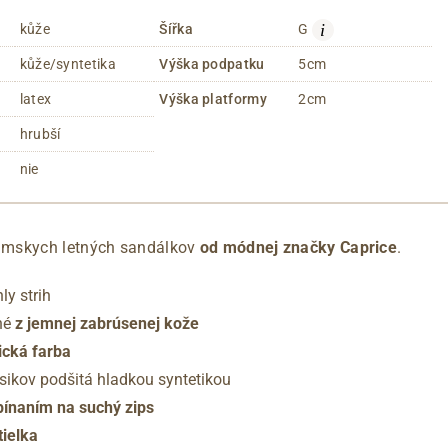
i
kůže
Šířka
G
kůže/syntetika
Výška podpatku
5cm
latex
Výška platformy
2cm
hrubší
nie
mskych letných sandálkov
od módnej značky Caprice
.
ly strih
né
z jemnej zabrúsenej kože
ická farba
sikov podšitá hladkou syntetikou
pínaním na suchý zips
ielka