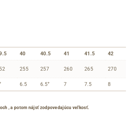
9.5
40
40.5
41
41.5
42
52
255
257
260
265
270
+
+
6.5
6.5
7
7.5
8
roch
, a potom nájsť zodpovedajúcu veľkosť.