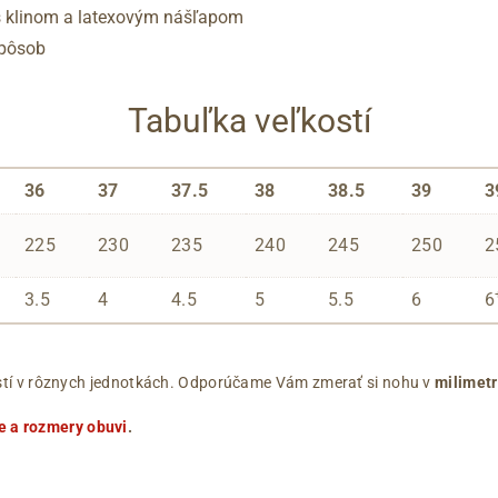
s klinom a latexovým nášľapom
spôsob
Tabuľka veľkostí
36
37
37.5
38
38.5
39
3
225
230
235
240
245
250
2
3.5
4
4.5
5
5.5
6
6
ľkostí v rôznych jednotkách. Odporúčame Vám zmerať si nohu v
milimet
e a rozmery obuvi
.