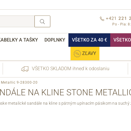
+421
221 
Po - Pia: 8
KABELKY A TAŠKY
DOPLNKY
VŠETKO ZA 40 €
VŠETKO 
ZĽAVY
VŠETKO SKLADOM ihneď k odoslaniu
 Metallic 9-28300-20
NDÁLE NA KLINE STONE METALLIC
ke metalické sandále na kline s pätným upínacím pásikom na suchý 
nebo přihlášení
Cez Facebook