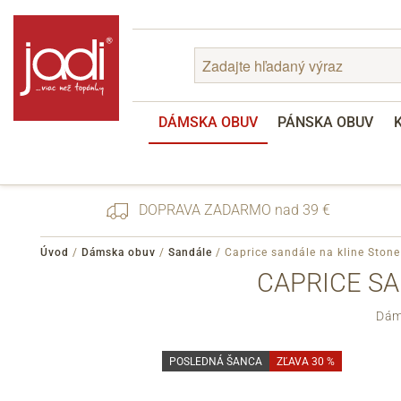
DÁMSKA OBUV
PÁNSKA OBUV
DOPRAVA ZADARMO nad 39 €
Úvod
/
Dámska obuv
/
Sandále
/
Caprice sandále na kline Stone
CAPRICE SA
Zabudnuté heslo
Dáms
Registrácia
POSLEDNÁ ŠANCA
ZĽAVA 30 %