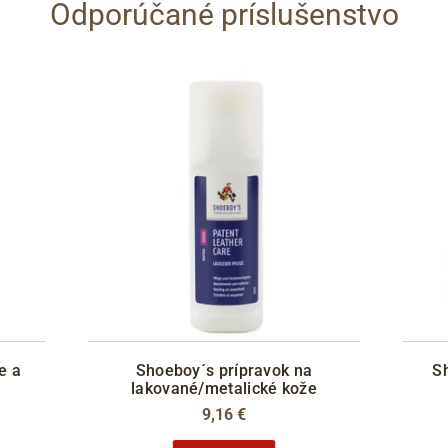
Odporúčané príslušenstvo
e a
Shoeboy´s prípravok na
S
lakované/metalické kože
9,16 €