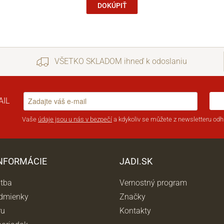
DOKÚPIŤ
VŠETKO SKLADOM ihneď k odoslaniu
AIL
Vaše
údaje jsou u nás v bezpečí
a kdykoliv se můžete z newsletteru odhl
INFORMÁCIE
JADI.SK
atba
Vernostný program
dmienky
Značky
ru
Kontakty