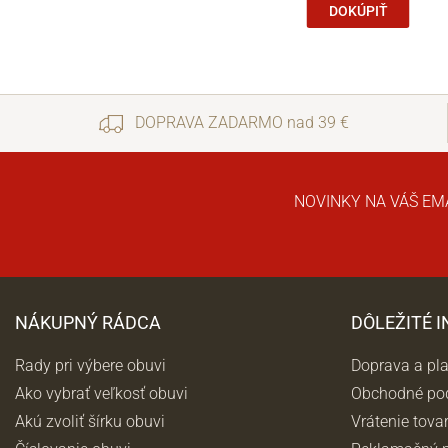
DOKÚPIŤ
DOPRAVA ZADARMO nad 39 €
NOVINKY NA VÁŠ EM
NÁKUPNÝ RÁDCA
DÔLEŽITÉ 
Rady pri výbere obuvi
Doprava a pl
Ako vybrať veľkosť obuvi
Obchodné po
Akú zvoliť šírku obuvi
Vrátenie tova