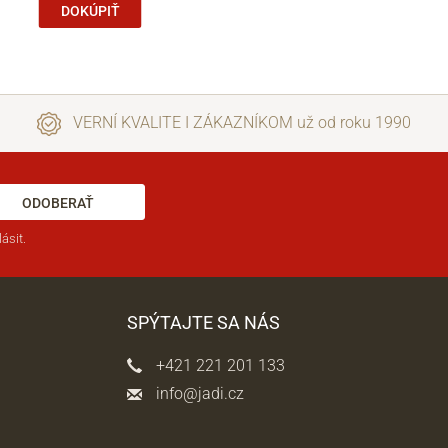
DOKÚPIŤ
VERNÍ KVALITE I ZÁKAZNÍKOM už od roku 1990
ODOBERAŤ
ásit.
SPÝTAJTE SA NÁS
+421 221 201 133
info@jadi.cz