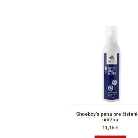
Shoeboy's pena pre čisteni
údržbu
11,16 €