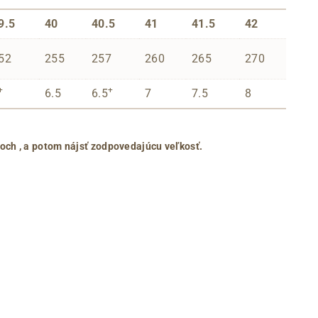
9.5
40
40.5
41
41.5
42
52
255
257
260
265
270
+
+
6.5
6.5
7
7.5
8
roch
, a potom nájsť zodpovedajúcu veľkosť.