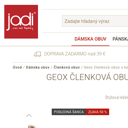
DÁMSKA OBUV
PÁNSK
DOPRAVA ZADARMO nad 39 €
Úvod
/
Dámska obuv
/
Členková obuv
/
Geox členková obuv s 
GEOX ČLENKOVÁ OBU
Zabudnuté heslo
Registrácia
Štýlová lež
POSLEDNÁ ŠANCA
ZĽAVA 50 %