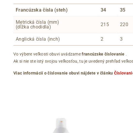
Francúzska čísla (steh)
34
35
Metrická čísla (mm)
215
220
(dĺžka chodidla)
Anglická čísla (inch)
2
3
Vo výbere veľkosti obuvi uvádzame
francúzske číslovanie
.
Ak si nie ste istý svojou veľkosťou, tu je uvedený prehľad ve
Viac informácií o číslovanie obuvi nájdete v článku
Číslovani