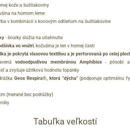
nej kože a šuštiakoviny
ušina na hornom leme
rba v kombinácii s kovovým odtieňom na šuštiakovine
ky
- šnúrky slúžia na utiahnutie
odšívka vo vnútri
, kožušina je len v hornej časti
lka je pokrytá vlasovou textíliou a je perforovaná po celej plo
avená
vodoodpudivou membránou Amphibiox
- pôsobí ak
sť a zvyšuje úžitkovú hodnotu topánky
odrážka
Geox Respira®, ktorá "dýcha"
(podporuje optimálnu fy
 cm (merané bez podrážky)
ýroby
Tabuľka veľkostí