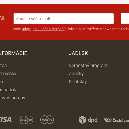
AIL
Vaše
údaje jsou u nás v bezpečí
a kdykoliv se můžete z newsletteru odhl
INFORMÁCIE
JADI.SK
atba
Vernostný program
dmienky
Značky
ru
Kontakty
oriadok
ných údajov