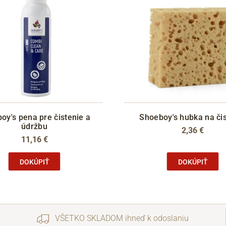
oy's pena pre čistenie a
Shoeboy's hubka na či
údržbu
2,36 €
11,16 €
DOKÚPIŤ
DOKÚPIŤ
VŠETKO SKLADOM ihneď k odoslaniu