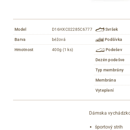
Model
D16HXC02285C6777
Svršek
Barva
béžová
Podšívka
Hmotnost
400g (1 ks)
Podešev
Dezén podešve
Typ membrány
Membrána
Vyteplení
Dámska vychádzkov
športový strih