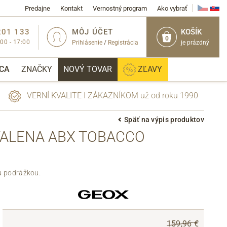
Predajne
Kontakt
Vernostný program
Ako vybrať
201 133
MÔJ ÚČET
KOŠÍK
0
:00 - 17:00
Prihlásenie
/
Registrácia
je prázdný
CA
ZNAČKY
NOVÝ TOVAR
ZĽAVY
VERNÍ KVALITE I ZÁKAZNÍKOM už od roku 1990
Späť na výpis produktov
FALENA ABX TOBACCO
PRIHLÁSIŤ
u podrážkou.
159,96 €