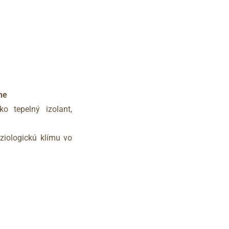
che
o tepelný izolant,
ziologickú klímu vo