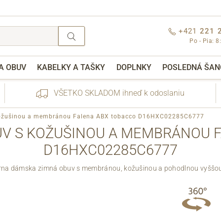
+421
221 
Po - Pia: 8
A OBUV
KABELKY A TAŠKY
DOPLNKY
POSLEDNÁ ŠAN
VŠETKO SKLADOM ihneď k odoslaniu
kožušinou a membránou Falena ABX tobacco D16HXC02285C6777
V S KOŽUŠINOU A MEMBRÁNOU 
D16HXC02285C6777
érna dámska zimná obuv s membránou, kožušinou a pohodlnou vyššo
nebo přihlášení
Cez Facebook