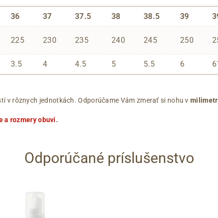
36
37
37.5
38
38.5
39
3
225
230
235
240
245
250
2
3.5
4
4.5
5
5.5
6
6
ľkostí v rôznych jednotkách. Odporúčame Vám zmerať si nohu v
milimet
e a rozmery obuvi
.
Odporúčané príslušenstvo