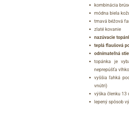
kombinácia brúse
módna biela kož
tmavá béžová fa
zlaté kovanie
nazúvacie topán
teplá flaušová p
odnímateľná stie
topánka je vyb
neprepúšťa vlhko
vyššia ľahká p
vnútri)
výška členku 13
lepený spôsob v