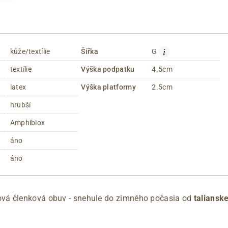
i
kůže/textílie
Šířka
G
textílie
Výška podpatku
4.5cm
latex
Výška platformy
2.5cm
hrubší
Amphibiox
áno
áno
á členková obuv - snehule do zimného počasia od
taliansk