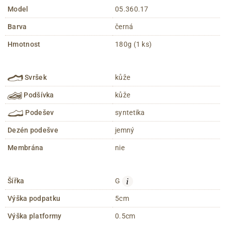
Model
05.360.17
Barva
černá
Hmotnost
180g (1 ks)
Svršek
kůže
Podšívka
kůže
Podešev
syntetika
Dezén podešve
jemný
Membrána
nie
i
Šířka
G
Výška podpatku
5cm
Výška platformy
0.5cm