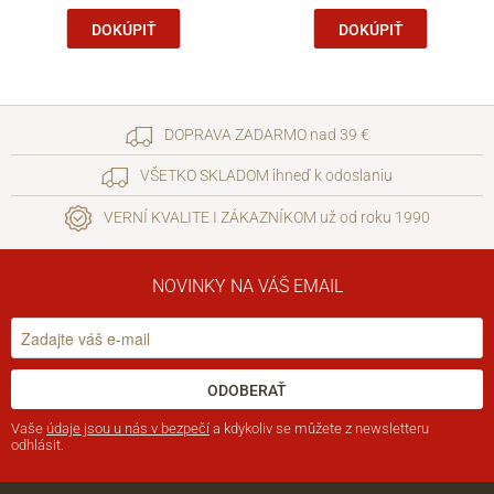
DOKÚPIŤ
DOKÚPIŤ
DOPRAVA ZADARMO nad 39 €
VŠETKO SKLADOM ihneď k odoslaniu
VERNÍ KVALITE I ZÁKAZNÍKOM už od roku 1990
NOVINKY NA VÁŠ EMAIL
ODOBERAŤ
Vaše
údaje jsou u nás v bezpečí
a kdykoliv se můžete z newsletteru
odhlásit.