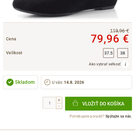
119,96 €
79,96 €
Cena
Velikost
37.5
38
Ako vybrať veľkosť
Skladom
U vás
:
14.8. 2026
+
VLOŽIŤ DO KOŠÍKA
-
Potrebujete poradiť?
Spýtajte sa nás.