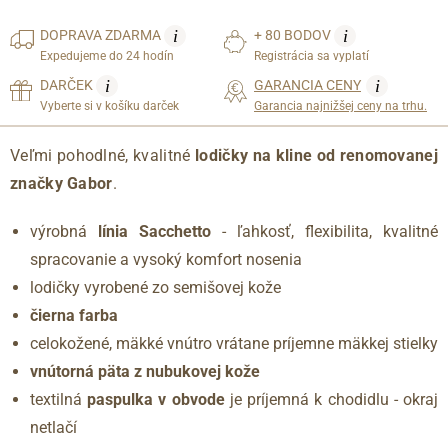
i
i
DOPRAVA
ZDARMA
+ 80 BODOV
Expedujeme do 24 hodín
Registrácia sa vyplatí
i
i
DARČEK
GARANCIA CENY
Vyberte si v košíku darček
Garancia najnižšej ceny na trhu.
Veľmi pohodlné, kvalitné
lodičky na kline od renomovanej
značky Gabor
.
výrobná
línia Sacchetto
- ľahkosť, flexibilita, kvalitné
spracovanie a vysoký komfort nosenia
lodičky vyrobené zo semišovej kože
čierna farba
celokožené, mäkké vnútro vrátane príjemne mäkkej stielky
vnútorná päta z nubukovej kože
textilná
paspulka v obvode
je príjemná k chodidlu - okraj
netlačí