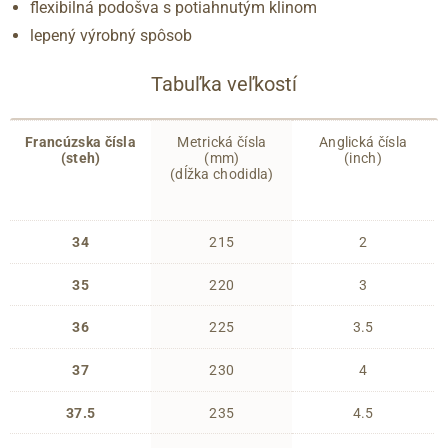
flexibilná podošva s potiahnutým klinom
lepený výrobný spôsob
Tabuľka veľkostí
Francúzska čísla
Metrická čísla
Anglická čísla
(steh)
(mm)
(inch)
(dĺžka chodidla)
34
215
2
35
220
3
36
225
3.5
37
230
4
37.5
235
4.5