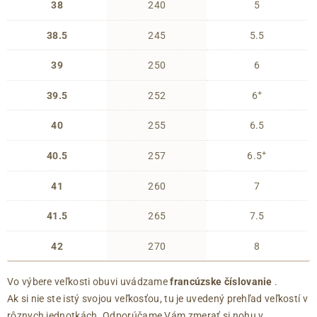
38
240
5
38.5
245
5.5
39
250
6
+
39.5
252
6
40
255
6.5
+
40.5
257
6.5
41
260
7
41.5
265
7.5
42
270
8
Vo výbere veľkosti obuvi uvádzame
francúzske číslovanie
.
Ak si nie ste istý svojou veľkosťou, tu je uvedený prehľad veľkostí v
rôznych jednotkách. Odporúčame Vám zmerať si nohu v