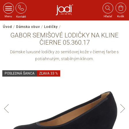
Menu
Hľadať
Košík
Kontakt
Úvod
/
Dámska obuv
/
Lodičky
/
GABOR SEMIŠOVÉ LODIČKY NA KLINE
ČIERNE 05.360.17
Dámske luxusné lodičky zo semišovej kože v čiernej farbe s
potiahnutým, stabilným klinom.
POSLEDNÁ ŠANCA
ZĽAVA 33 %