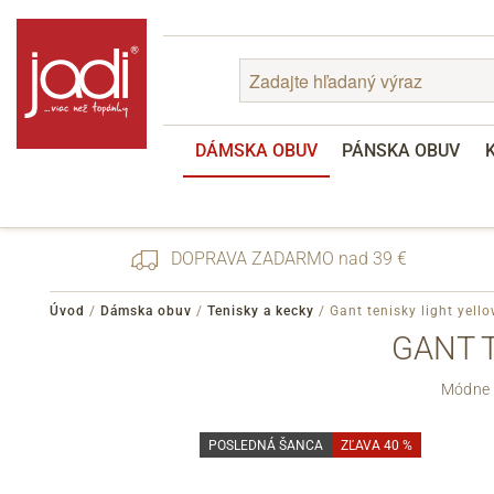
DÁMSKA OBUV
PÁNSKA OBUV
DOPRAVA ZADARMO nad 39 €
Úvod
/
Dámska obuv
/
Tenisky a kecky
/
Gant tenisky light yell
GANT T
Zabudnuté heslo
Módne d
Registrácia
POSLEDNÁ ŠANCA
ZĽAVA 40 %