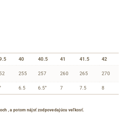
9.5
40
40.5
41
41.5
42
52
255
257
260
265
270
+
+
6.5
6.5
7
7.5
8
roch
, a potom nájsť zodpovedajúcu veľkosť.