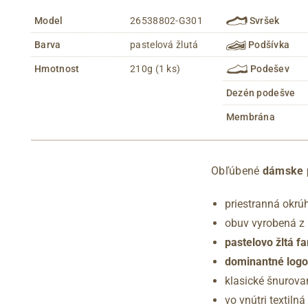
Model
26538802-G301
Svršek
Barva
pastelová žlutá
Podšívka
Hmotnost
210g (1 ks)
Podešev
Dezén podešve
Membrána
Obľúbené
dámske p
priestranná okrú
obuv vyrobená z 
pastelovo žltá f
dominantné logo
klasické šnurova
vo vnútri textiln