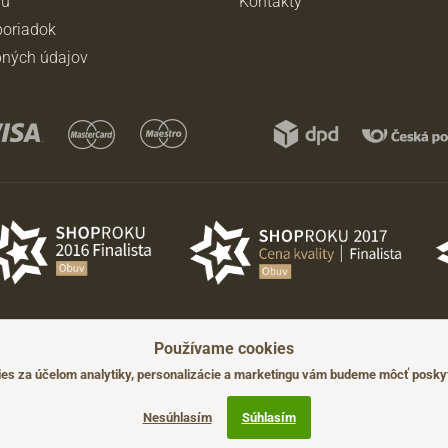
ru
Kontakty
oriadok
ných údajov
Používame cookies
ádzajúceho upozornenia.
s za účelom analytiky, personalizácie a marketingu vám budeme môcť poskyt
Nesúhlasím
Súhlasím