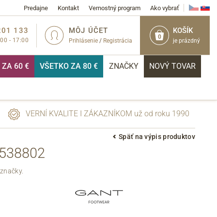
Predajne
Kontakt
Vernostný program
Ako vybrať
201 133
MÔJ ÚČET
KOŠÍK
0
:00 - 17:00
Prihlásenie
/
Registrácia
je prázdný
ZA 60 €
VŠETKO ZA 80 €
ZNAČKY
NOVÝ TOVAR
VERNÍ KVALITE I ZÁKAZNÍKOM už od roku 1990
Späť na výpis produktov
2538802
PRIHLÁSIŤ
 značky.