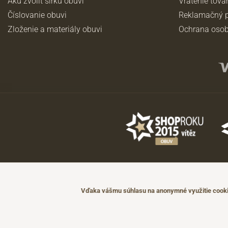
Akú zvoliť šírku obuvi
Vrátenie tova
Číslovanie obuvi
Reklamačný p
Zloženie a materiály obuvi
Ochrana osob
©2026 JADI.sk. Užitie materiálov bez súhlasu nie je možné.
Údaje majú len informatívny charakter a môžu byť zmenené bez predch
Vďaka vášmu súhlasu na anonymné využitie cookie
Technicky zajišťuje
Simplia.cz
.