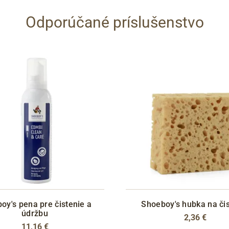
Odporúčané príslušenstvo
oy's pena pre čistenie a
Shoeboy's hubka na či
údržbu
2,36 €
11,16 €