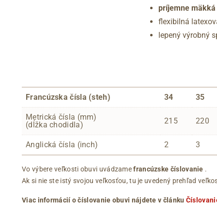
príjemne mäkká t
flexibilná late
lepený výrobný 
Francúzska čísla (steh)
34
35
Metrická čísla (mm)
215
220
(dĺžka chodidla)
Anglická čísla (inch)
2
3
Vo výbere veľkosti obuvi uvádzame
francúzske číslovanie
.
Ak si nie ste istý svojou veľkosťou, tu je uvedený prehľad ve
Viac informácií o číslovanie obuvi nájdete v článku
Číslovani