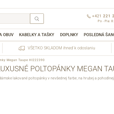
+421
221 
Po - Pia: 8
A OBUV
KABELKY A TAŠKY
DOPLNKY
POSLEDNÁ ŠAN
VŠETKO SKLADOM ihneď k odoslaniu
pánky Megan Taupe HI222390
LUXUSNÉ POLTOPÁNKY MEGAN TA
ámske lakované poltopánky v nevšednej farbe, na hrubej a pohodlne
nebo přihlášení
Cez Facebook