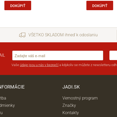
DOKÚPIŤ
DOKÚPIŤ
VŠETKO SKLADOM ihneď k odoslaniu
AIL
Vaše
údaje jsou u nás v bezpečí
a kdykoliv se můžete z newsletteru odhl
INFORMÁCIE
JADI.SK
atba
Vernostný program
dmienky
Značky
ru
Kontakty