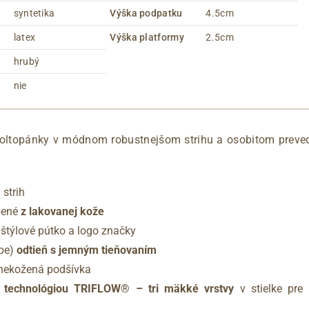
syntetika
Výška podpatku
4.5cm
latex
Výška platformy
2.5cm
hrubý
nie
ltopánky v módnom robustnejšom strihu a osobitom preve
.
 strih
bené
z lakovanej kože
 štýlové pútko a logo značky
pe)
odtieň s jemným tieňovaním
 nekožená podšívka
s
technológiou TRIFLOW® – tri mäkké vrstvy
v stielke pre