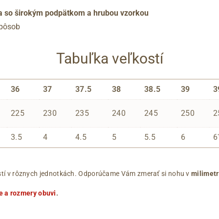
a so širokým podpätkom a hrubou vzorkou
spôsob
Tabuľka veľkostí
36
37
37.5
38
38.5
39
3
225
230
235
240
245
250
2
3.5
4
4.5
5
5.5
6
6
ľkostí v rôznych jednotkách. Odporúčame Vám zmerať si nohu v
milimet
e a rozmery obuvi
.