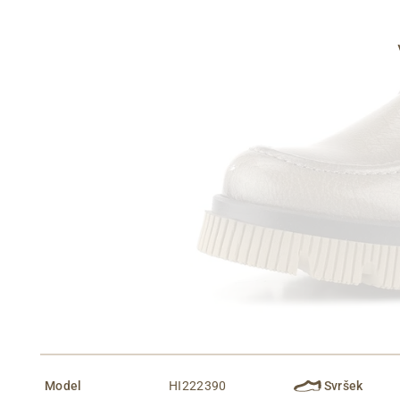
Informace o
zpracování osobních údajů
.
Model
HI222390
Svršek