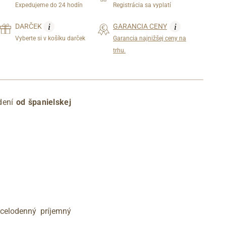
Expedujeme do 24 hodín
Registrácia sa vyplatí
i
i
DARČEK
GARANCIA CENY
Vyberte si v košíku darček
Garancia najnižšej ceny na
trhu.
dení
od španielskej
 celodenný príjemný