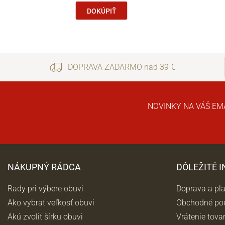
DOKÚPIŤ
DOPRAVA ZADARMO nad 39 €
NOVINKY NA VÁŠ EM
NÁKUPNÝ RÁDCA
DÔLEŽITÉ 
Rady pri výbere obuvi
Doprava a pl
Ako vybrať veľkosť obuvi
Obchodné po
Akú zvoliť šírku obuvi
Vrátenie tova