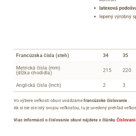
latexová podošv
lepený výrobný 
Francúzska čísla (steh)
34
35
Metrická čísla (mm)
215
220
(dĺžka chodidla)
Anglická čísla (inch)
2
3
Vo výbere veľkosti obuvi uvádzame
francúzske číslovanie
.
Ak si nie ste istý svojou veľkosťou, tu je uvedený prehľad ve
Viac informácií o číslovanie obuvi nájdete v článku
Číslovani