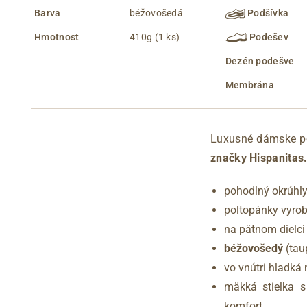
Barva
béžovošedá
Podšívka
Hmotnost
410g (1 ks)
Podešev
Dezén podešve
Membrána
Luxusné dámske po
značky Hispanitas
pohodlný okrúhly
poltopánky vyro
na pätnom dielci
béžovošedý
(tau
vo vnútri hladká
mäkká stielka 
komfort