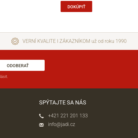
DOKÚPIŤ
VERNÍ KVALITE I ZÁKAZNÍKOM už od roku 1990
ODOBERAŤ
ásit.
SPÝTAJTE SA NÁS
+421 221 201 133
info@jadi.cz