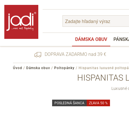
DÁMSKA OBUV
PÁNSK
DOPRAVA ZADARMO nad 39 €
Úvod
/
Dámska obuv
/
Poltopánky
/
Hispanitas luxusné polto
HISPANITAS 
Zabudnuté heslo
Luxusné d
Registrácia
POSLEDNÁ ŠANCA
ZĽAVA 50 %