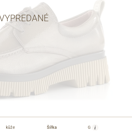
Cez Google
VYPREDANÉ
i
kůže
Šířka
G