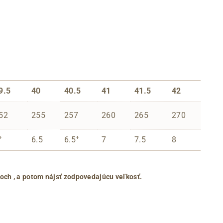
9.5
40
40.5
41
41.5
42
52
255
257
260
265
270
+
+
6.5
6.5
7
7.5
8
roch
, a potom nájsť zodpovedajúcu veľkosť.