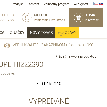
Predajne
Kontakt
Vernostný program
Ako vybrať
201 133
MÔJ ÚČET
KOŠÍK
0
:00 - 17:00
Prihlásenie
/
Registrácia
je prázdný
CA
ZNAČKY
NOVÝ TOVAR
ZĽAVY
VERNÍ KVALITE I ZÁKAZNÍKOM už od roku 1990
Späť na výpis produktov
UPE HI222390
PRIHLÁSIŤ
j podošve.
VYPREDANÉ