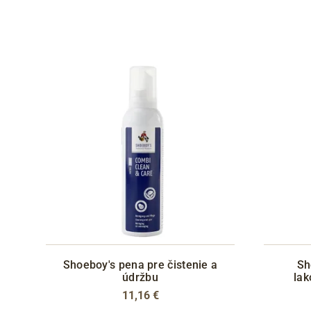
Shoeboy's pena pre čistenie a
Sh
údržbu
lak
11,16 €