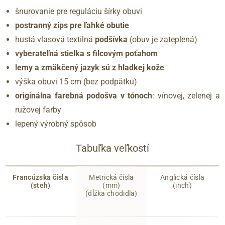
šnurovanie pre reguláciu šírky obuvi
postranný zips pre ľahké obutie
hustá vlasová textilná
podšívka
(obuv je zateplená)
vyberateľná stielka s filcovým poťahom
lemy a zmäkčený jazyk sú z hladkej kože
výška obuvi 15 cm (bez podpätku)
originálna farebná podošva v tónoch
: vínovej, zelenej a
ružovej farby
lepený výrobný spôsob
Tabuľka veľkostí
Francúzska čísla
Metrická čísla
Anglická čísla
(steh)
(mm)
(inch)
(dĺžka chodidla)