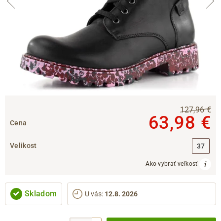
127,96 €
63,98 €
Cena
Velikost
37
Ako vybrať veľkosť
Skladom
U vás
:
12.8. 2026