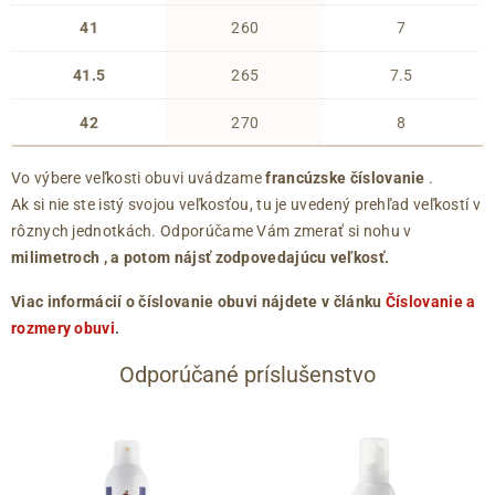
41
260
7
41.5
265
7.5
42
270
8
Vo výbere veľkosti obuvi uvádzame
francúzske číslovanie
.
Ak si nie ste istý svojou veľkosťou, tu je uvedený prehľad veľkostí v
rôznych jednotkách. Odporúčame Vám zmerať si nohu v
milimetroch
, a potom nájsť zodpovedajúcu veľkosť.
Viac informácií o číslovanie obuvi nájdete v článku
Číslovanie a
rozmery obuvi
.
Odporúčané príslušenstvo