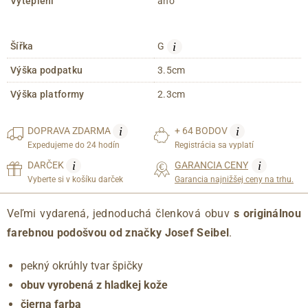
Vyteplení
áno
i
Šířka
G
Výška podpatku
3.5cm
Výška platformy
2.3cm
i
i
DOPRAVA
ZDARMA
+ 64 BODOV
Expedujeme do 24 hodín
Registrácia sa vyplatí
i
i
DARČEK
GARANCIA CENY
Vyberte si v košíku darček
Garancia najnižšej ceny na trhu.
Veľmi vydarená, jednoduchá členková obuv
s originálnou
farebnou podošvou od značky Josef Seibel
.
pekný okrúhly tvar špičky
obuv vyrobená z hladkej kože
čierna farba