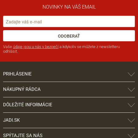
NOVINKY NA VÁŠ EMAIL
ODOBERAŤ
Vaše
údaje jsou u nás v bezpečí
a kdykoliv se můžete z newsletteru
odhlásit.
PRIHLÁSENIE
NÁKUPNÝ RÁDCA
DÔLEŽITÉ INFORMÁCIE
JADI.SK
SPÝTAJTE SA NÁS