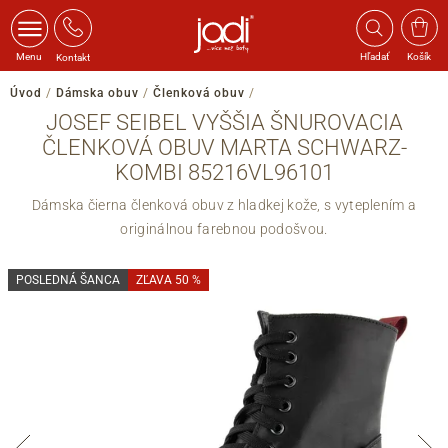
Menu
Hľadať
Košík
Kontakt
Úvod
/
Dámska obuv
/
Členková obuv
/
JOSEF SEIBEL VYŠŠIA ŠNUROVACIA
ČLENKOVÁ OBUV MARTA SCHWARZ-
KOMBI 85216VL96101
Dámska čierna členková obuv z hladkej kože, s vyteplením a
originálnou farebnou podošvou.
POSLEDNÁ ŠANCA
ZĽAVA 50 %