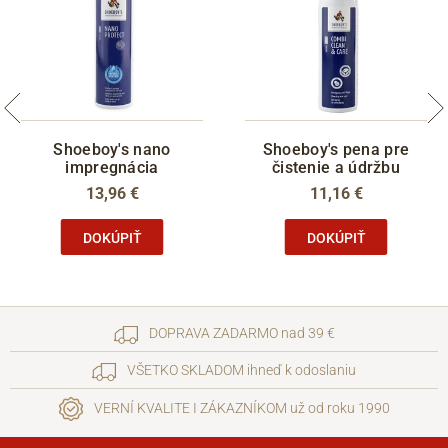
Shoeboy's nano
Shoeboy's pena pre
impregnácia
čistenie a údržbu
13,96 €
11,16 €
DOKÚPIŤ
DOKÚPIŤ
DOPRAVA ZADARMO nad 39 €
VŠETKO SKLADOM ihneď k odoslaniu
VERNÍ KVALITE I ZÁKAZNÍKOM už od roku 1990