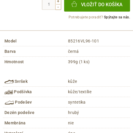
+
VLOŽIŤ DO KOŠÍKA
-
Potrebujete poradiť?
Spýtajte sa nás.
Model
85216VL96-101
Barva
černá
Hmotnost
399g (1 ks)
Svršek
kůže
Podšívka
kůže/textílie
Podešev
syntetika
Dezén podešve
hrubý
Membrána
nie