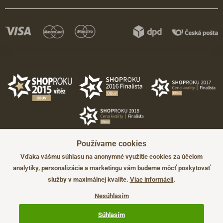
Používame cookies
Vďaka vášmu súhlasu na anonymné využitie cookies za účelom
analytiky, personalizácie a marketingu vám budeme môcť poskytovať
služby v maximálnej kvalite.
Viac informácií
.
©2026 JADI.sk. Užitie materiálov bez súhlasu nie je možné.
Údaje majú len informatívny charakter a môžu byť zmenené bez
Nesúhlasím
predchádzajúceho upozornenia.
Technicky zajišťuje
Simplia.cz
.
Súhlasím