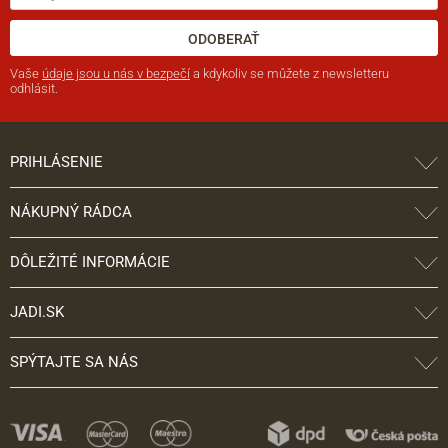
ODOBERAŤ
Vaše
údaje jsou u nás v bezpečí
a kdykoliv se můžete z newsletteru
odhlásit.
PRIHLÁSENIE
NÁKUPNÝ RÁDCA
DÔLEŽITÉ INFORMÁCIE
JADI.SK
SPÝTAJTE SA NÁS