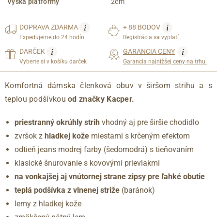
Výška platformy
2cm
i
i
DOPRAVA
ZDARMA
+ 88 BODOV
Expedujeme do 24 hodín
Registrácia sa vyplatí
i
i
DARČEK
GARANCIA CENY
Vyberte si v košíku darček
Garancia najnižšej ceny na trhu.
Komfortná dámska členková obuv v širšom strihu a s
teplou podšívkou
od značky Kacper.
priestranný okrúhly strih
vhodný aj pre širšie chodidlo
zvršok z
hladkej kože
miestami s krčeným efektom
odtieň jeans modrej farby (šedomodrá) s tieňovaním
klasické šnurovanie s kovovými prievlakmi
na vonkajšej aj vnútornej strane zipsy pre ľahké obutie
teplá podšívka z vlnenej striže
(baránok)
lemy z hladkej kože