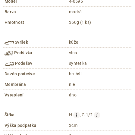
Model
4-0595
Barva
modrá
Hmotnost
360g (1 ks)
Svršek
kůže
Podšívka
vlna
Podešev
syntetika
Dezén podešve
hrubší
Membrána
nie
Vyteplení
áno
i
i
Šířka
H
, G 1/2
Výška podpatku
3cm