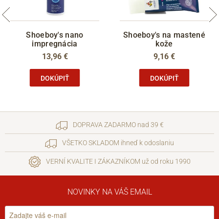
Shoeboy's nano
Shoeboy's na mastené
impregnácia
kože
13,96 €
9,16 €
DOKÚPIŤ
DOKÚPIŤ
DOPRAVA ZADARMO nad 39 €
VŠETKO SKLADOM ihneď k odoslaniu
VERNÍ KVALITE I ZÁKAZNÍKOM už od roku 1990
NOVINKY NA VÁŠ EMAIL