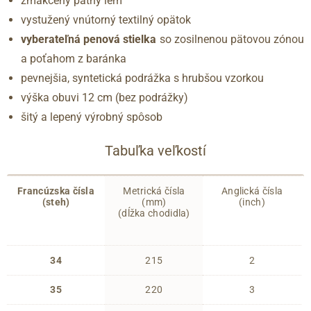
zmäkčený pätný lem
vystužený vnútorný textilný opätok
vyberateľná penová stielka
so zosilnenou pätovou zónou
a poťahom z baránka
pevnejšia, syntetická podrážka s hrubšou vzorkou
výška obuvi 12 cm (bez podrážky)
šitý a lepený výrobný spôsob
Tabuľka veľkostí
Francúzska čísla
Metrická čísla
Anglická čísla
(steh)
(mm)
(inch)
(dĺžka chodidla)
34
215
2
35
220
3