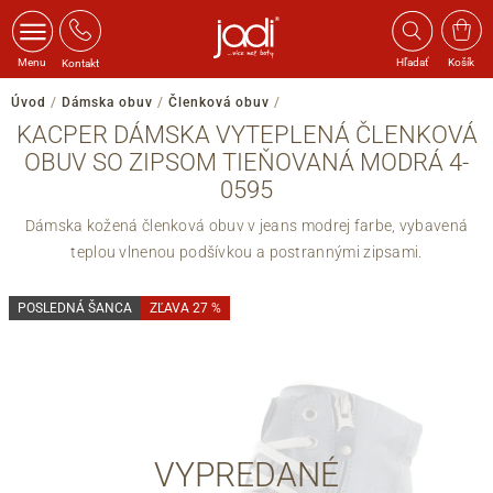
Menu
Hľadať
Košík
Kontakt
Úvod
/
Dámska obuv
/
Členková obuv
/
KACPER DÁMSKA VYTEPLENÁ ČLENKOVÁ
OBUV SO ZIPSOM TIEŇOVANÁ MODRÁ 4-
0595
Dámska kožená členková obuv v jeans modrej farbe, vybavená
teplou vlnenou podšívkou a postrannými zipsami.
POSLEDNÁ ŠANCA
ZĽAVA 27 %
VYPREDANÉ