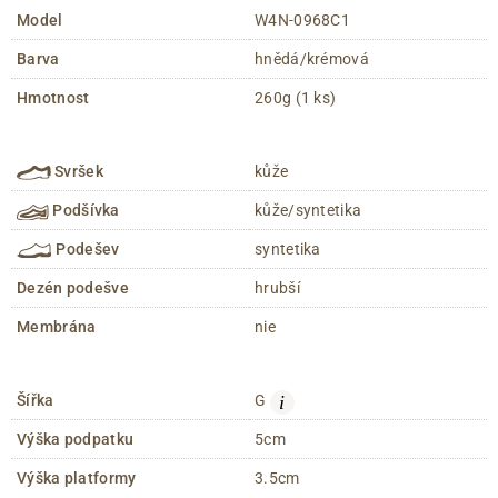
Model
W4N-0968C1
Barva
hnědá/krémová
Hmotnost
260g (1 ks)
Svršek
kůže
Podšívka
kůže/syntetika
Podešev
syntetika
Dezén podešve
hrubší
Membrána
nie
i
Šířka
G
Výška podpatku
5cm
Výška platformy
3.5cm