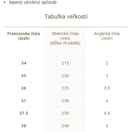
lepený výrobný spôsob
Tabuľka veľkostí
Francúzska čísla
Metrická čísla
Anglická čísla
(steh)
(mm)
(inch)
(dĺžka chodidla)
34
215
2
35
220
3
36
225
3.5
37
230
4
37.5
235
4.5
38
240
5