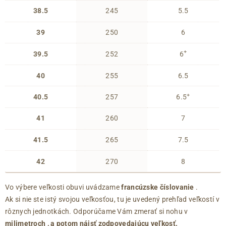
38.5
245
5.5
39
250
6
+
39.5
252
6
40
255
6.5
+
40.5
257
6.5
41
260
7
41.5
265
7.5
42
270
8
Vo výbere veľkosti obuvi uvádzame
francúzske číslovanie
.
Ak si nie ste istý svojou veľkosťou, tu je uvedený prehľad veľkostí v
rôznych jednotkách. Odporúčame Vám zmerať si nohu v
milimetroch
, a potom nájsť zodpovedajúcu veľkosť.