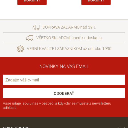
DOPRAVA ZADARMO nad 39 €
VŠETKO SKLADOM ihneď k odoslaniu
VERNÍ KVALITE I ZÁKAZNÍKOM už od roku 1990
NOVINKY NA VÁŠ EMAIL
ODOBERAŤ
Vaše
údaje jsou u nás v bezpečí
a kdykoliv se můžete z newsletteru
odhlásit.