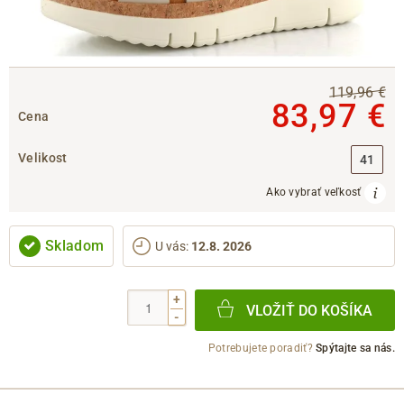
119,96 €
83,97 €
Cena
Velikost
41
Ako vybrať veľkosť
Skladom
U vás
:
12.8. 2026
+
VLOŽIŤ DO KOŠÍKA
-
Potrebujete poradiť?
Spýtajte sa nás.