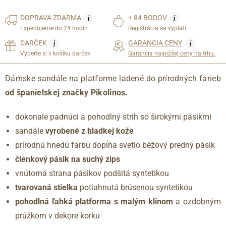
i
i
DOPRAVA
ZDARMA
+ 84 BODOV
Expedujeme do 24 hodín
Registrácia sa vyplatí
i
i
DARČEK
GARANCIA CENY
Vyberte si v košíku darček
Garancia najnižšej ceny na trhu.
Dámske sandále na platforme ladené do prírodných farieb
od španielskej značky Pikolinos.
dokonale padnúci a pohodlný strih so širokými pásikmi
sandále
vyrobené z hladkej kože
prírodnú hnedú farbu dopĺňa svetlo béžový predný pásik
členkový pásik na suchý zips
vnútorná strana pásikov podšitá syntetikou
tvarovaná stielka
potiahnutá brúsenou syntetikou
pohodlná ľahká platforma s malým klinom
a ozdobným
prúžkom v dekore korku