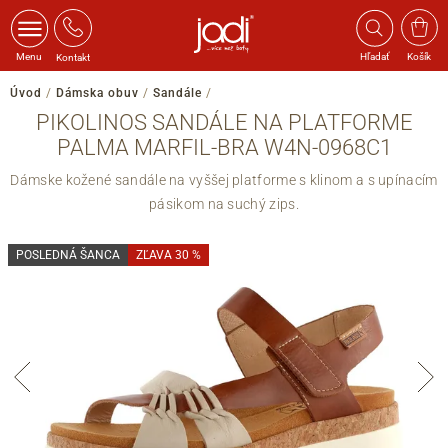
Menu
Hľadať
Košík
Kontakt
Úvod
/
Dámska obuv
/
Sandále
/
PIKOLINOS SANDÁLE NA PLATFORME
PALMA MARFIL-BRA W4N-0968C1
Dámske kožené sandále na vyššej platforme s klinom a s upínacím
pásikom na suchý zips.
POSLEDNÁ ŠANCA
ZĽAVA 30 %