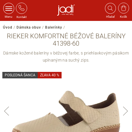
Menu
Hľadať
Košík
Kontakt
Úvod
/
Dámska obuv
/
Balerínky
/
RIEKER KOMFORTNÉ BÉŽOVÉ BALERÍNY
41398-60
Dámske kožené baleríny v béžovej farbe, s priehlavkovým pásikom
upínaným na suchý zips.
POSLEDNÁ ŠANCA
ZĽAVA 40 %