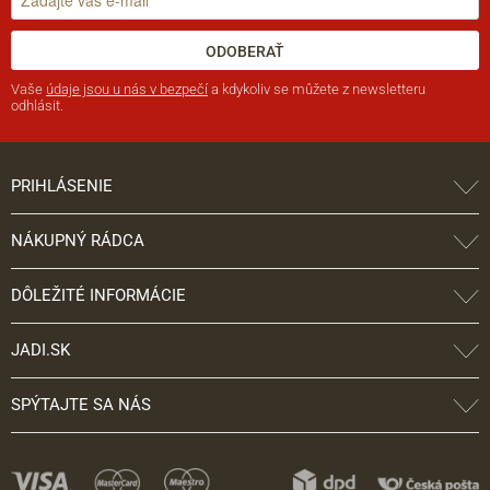
ODOBERAŤ
Vaše
údaje jsou u nás v bezpečí
a kdykoliv se můžete z newsletteru
odhlásit.
PRIHLÁSENIE
NÁKUPNÝ RÁDCA
DÔLEŽITÉ INFORMÁCIE
JADI.SK
SPÝTAJTE SA NÁS