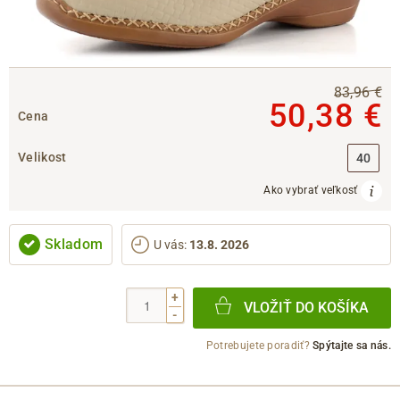
83,96 €
50,38 €
Cena
Velikost
40
Ako vybrať veľkosť
Skladom
U vás
:
13.8. 2026
+
VLOŽIŤ DO KOŠÍKA
-
Potrebujete poradiť?
Spýtajte sa nás.