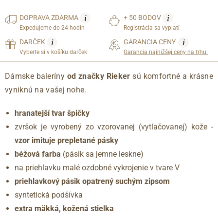
i
i
DOPRAVA
ZDARMA
+ 50 BODOV
Expedujeme do 24 hodín
Registrácia sa vyplatí
i
i
DARČEK
GARANCIA CENY
Vyberte si v košíku darček
Garancia najnižšej ceny na trhu.
Dámske baleríny
od značky Rieker
sú komfortné a krásne
vyniknú na vašej nohe.
hranatejší tvar špičky
zvršok je vyrobený zo vzorovanej (vytlačovanej) kože -
vzor imituje prepletané pásky
béžová farba
(pásik sa jemne leskne)
na priehlavku malé ozdobné vykrojenie v tvare V
priehlavkový pásik opatrený suchým zipsom
syntetická podšívka
extra mäkká, kožená stielka