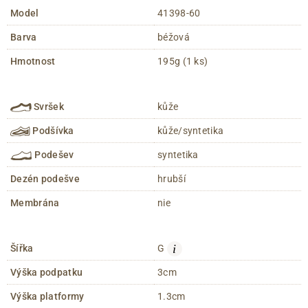
Model
41398-60
Barva
béžová
Hmotnost
195g (1 ks)
Svršek
kůže
Podšívka
kůže/syntetika
Podešev
syntetika
Dezén podešve
hrubší
Membrána
nie
i
Šířka
G
Výška podpatku
3cm
Výška platformy
1.3cm