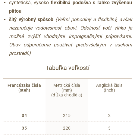
syntetická, vysoko
flexibilná podošva s ľahko zvýšenou
pätou
šitý výrobný spôsob
(Veľmi pohodlný a flexibilný, avšak
nezaručuje vodotesnosť obuvi. Odolnosť voči vlhku je
možné zvýšiť vhodnými impregnačnými prípravkami.
Obuv odporúčame používať predovšetkým v suchom
prostredí.)
Tabuľka veľkostí
Francúzska čísla
Metrická čísla
Anglická čísla
(steh)
(mm)
(inch)
(dĺžka chodidla)
34
215
2
35
220
3