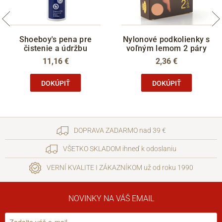
Shoeboy's pena pre
Nylonové podkolienky s
čistenie a údržbu
voľným lemom 2 páry
11,16 €
2,36 €
DOKÚPIŤ
DOKÚPIŤ
DOPRAVA ZADARMO nad 39 €
VŠETKO SKLADOM ihneď k odoslaniu
VERNÍ KVALITE I ZÁKAZNÍKOM už od roku 1990
NOVINKY NA VÁŠ EMAIL