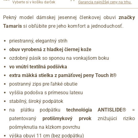
Vyberte si v košíku darček
Garancia najnižšej ceny na trhu.
Pekný model dámskej jesennej členkovej obuvi
značky
Tamaris
si obľúbite pre jeho komfort a jednoduchosť.
priestranný, elegantný strih
obuv vyrobená z hladkej čiernej kože
ozdobný pásik so sponou na vonkajšom boku
vo vnútri textilná podšívka
extra mäkká stielka z pamäťovej peny Touch it®
postranný zips pre ľahké obutie
vyššia podošva s prímesou latexu
stabilný, široký podpätok
na plátku podpätku
technológia ANTISLIDE®
=
patentovaný
protišmykový prvok
znižujúci riziko
pošmyknutia na klzkom povrchu
výška obuvi 11 cm (bez podpätku)