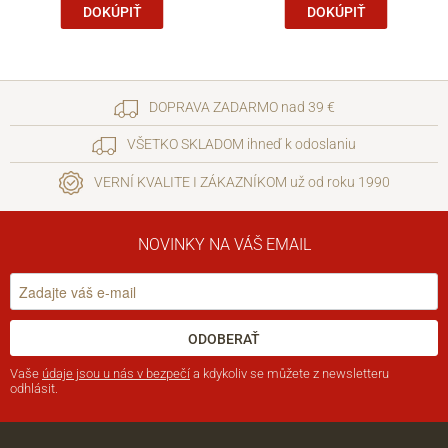
DOKÚPIŤ
DOKÚPIŤ
DOPRAVA ZADARMO nad 39 €
VŠETKO SKLADOM ihneď k odoslaniu
VERNÍ KVALITE I ZÁKAZNÍKOM už od roku 1990
NOVINKY NA VÁŠ EMAIL
ODOBERAŤ
Vaše
údaje jsou u nás v bezpečí
a kdykoliv se můžete z newsletteru
odhlásit.