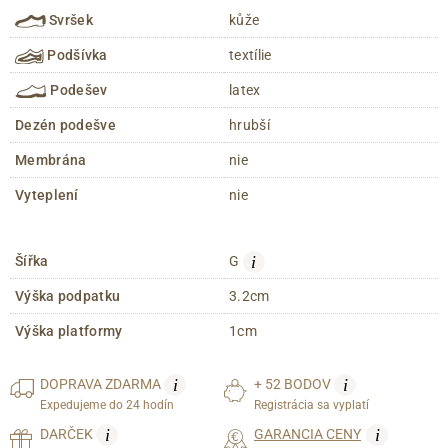
Svršek
kůže
Podšívka
textílie
Podešev
latex
Dezén podešve
hrubší
Membrána
nie
Vyteplení
nie
i
Šířka
G
Výška podpatku
3.2cm
Výška platformy
1cm
i
i
DOPRAVA
ZDARMA
+ 52 BODOV
Expedujeme do 24 hodín
Registrácia sa vyplatí
i
i
DARČEK
GARANCIA CENY