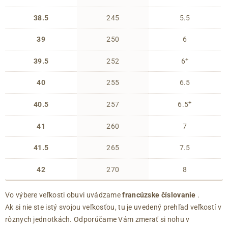
38.5
245
5.5
39
250
6
+
39.5
252
6
40
255
6.5
+
40.5
257
6.5
41
260
7
41.5
265
7.5
42
270
8
Vo výbere veľkosti obuvi uvádzame
francúzske číslovanie
.
Ak si nie ste istý svojou veľkosťou, tu je uvedený prehľad veľkostí v
rôznych jednotkách. Odporúčame Vám zmerať si nohu v