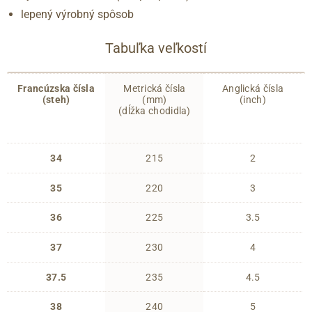
lepený výrobný spôsob
Tabuľka veľkostí
Francúzska čísla
Metrická čísla
Anglická čísla
(steh)
(mm)
(inch)
(dĺžka chodidla)
34
215
2
35
220
3
36
225
3.5
37
230
4
37.5
235
4.5
38
240
5