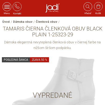
Menu
Hľadať
Košík
Kontakt
Úvod
/
Dámska obuv
/
Členková obuv
/
TAMARIS ČIERNA ČLENKOVÁ OBUV BLACK
PLAIN 1-25323-29
Dámska elegantná nevyteplená členková obuv v čiernej farbe na
nižšom širšom podpätku.
POSLEDNÁ ŠANCA
ZĽAVA 50 %
VYPREDANÉ