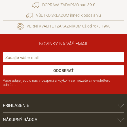
DOPRAVA ZADARMO nad 39 €
VŠETKO SKLADOM ihneď k odoslaniu
VERNÍ KVALITE I ZÁKAZNÍKOM už od roku 1990
NOVINKY NA VÁŠ EMAIL
ODOBERAŤ
Vaše
údaje jsou u nás v bezpečí
a kdykoliv se můžete z newsletteru
odhlásit.
PRIHLÁSENIE
NÁKUPNÝ RÁDCA