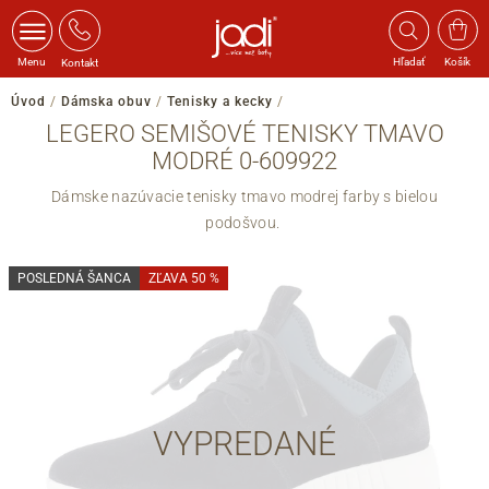
Menu
Hľadať
Košík
Kontakt
Úvod
/
Dámska obuv
/
Tenisky a kecky
/
LEGERO SEMIŠOVÉ TENISKY TMAVO
MODRÉ 0-609922
Dámske nazúvacie tenisky tmavo modrej farby s bielou
podošvou.
POSLEDNÁ ŠANCA
ZĽAVA 50 %
VYPREDANÉ