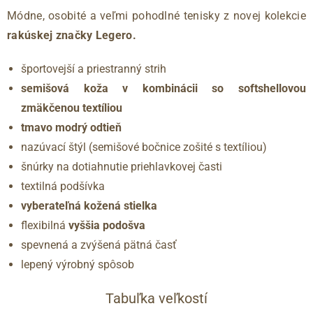
Módne, osobité a veľmi pohodlné tenisky z novej kolekcie
rakúskej značky Legero.
športovejší a priestranný strih
semišová koža v kombinácii so softshellovou
zmäkčenou textíliou
tmavo modrý odtieň
nazúvací štýl (semišové bočnice zošité s textíliou)
šnúrky na dotiahnutie priehlavkovej časti
textilná podšívka
vyberateľná kožená stielka
flexibilná
vyššia podošva
spevnená a zvýšená pätná časť
lepený výrobný spôsob
Tabuľka veľkostí