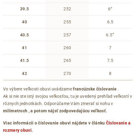
+
39.5
252
6
40
255
6.5
+
40.5
257
6.5
41
260
7
41.5
265
7.5
42
270
8
Vo výbere veľkosti obuvi uvádzame
francúzske číslovanie
.
Ak si nie ste istý svojou veľkosťou, tu je uvedený prehľad veľkostí v
rôznych jednotkách. Odporúčame Vám zmerať si nohu v
milimetroch
, a potom nájsť zodpovedajúcu veľkosť.
Viac informácií o číslovanie obuvi nájdete v článku
Číslovanie a
rozmery obuvi
.