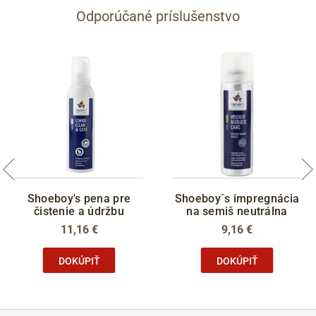
Odporúčané príslušenstvo
Shoeboy's pena pre
Shoeboy´s impregnácia
čistenie a údržbu
na semiš neutrálna
11,16 €
9,16 €
DOKÚPIŤ
DOKÚPIŤ