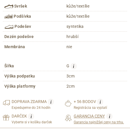
Svršek
kůže/textílie
Podšívka
kůže/textílie
Podešev
syntetika
Dezén podešve
hrubší
Membrána
nie
i
Šířka
G
Výška podpatku
3cm
Výška platformy
2cm
i
i
DOPRAVA
ZDARMA
+ 56 BODOV
Expedujeme do 24 hodín
Registrácia sa vyplatí
i
i
DARČEK
GARANCIA CENY
Vyberte si v košíku darček
Garancia najnižšej ceny na trhu.