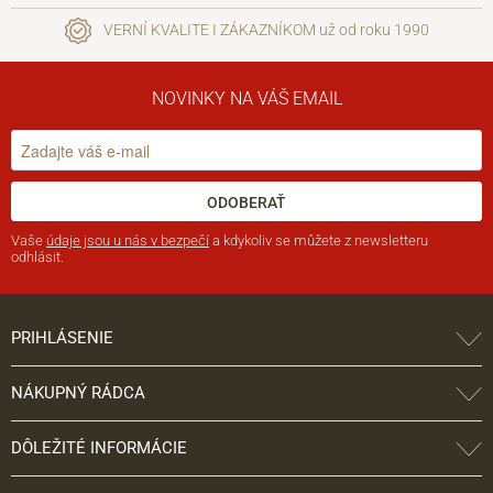
VERNÍ KVALITE I ZÁKAZNÍKOM už od roku 1990
NOVINKY NA VÁŠ EMAIL
ODOBERAŤ
Vaše
údaje jsou u nás v bezpečí
a kdykoliv se můžete z newsletteru
odhlásit.
PRIHLÁSENIE
NÁKUPNÝ RÁDCA
DÔLEŽITÉ INFORMÁCIE