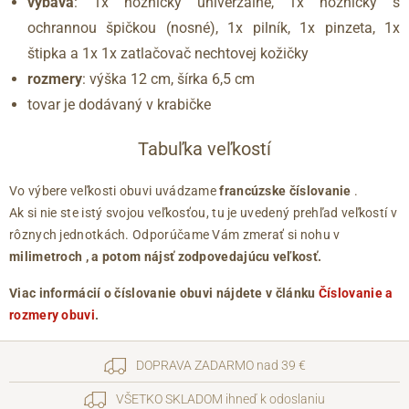
výbava
: 1x nožničky univerzálne, 1x nožničky s
ochrannou špičkou (nosné), 1x pilník, 1x pinzeta, 1x
štipka a 1x 1x zatlačovač nechtovej kožičky
rozmery
: výška 12 cm, šírka 6,5 cm
tovar je dodávaný v krabičke
Tabuľka veľkostí
Vo výbere veľkosti obuvi uvádzame
francúzske číslovanie
.
Ak si nie ste istý svojou veľkosťou, tu je uvedený prehľad veľkostí v
rôznych jednotkách. Odporúčame Vám zmerať si nohu v
milimetroch
, a potom nájsť zodpovedajúcu veľkosť.
Viac informácií o číslovanie obuvi nájdete v článku
Číslovanie a
rozmery obuvi
.
DOPRAVA ZADARMO nad 39 €
VŠETKO SKLADOM ihneď k odoslaniu