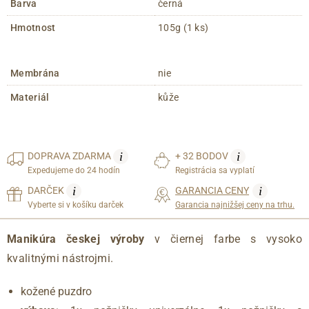
Barva
černá
Hmotnost
105g (1 ks)
Membrána
nie
Materiál
kůže
i
i
DOPRAVA
ZDARMA
+ 32 BODOV
Expedujeme do 24 hodín
Registrácia sa vyplatí
i
i
DARČEK
GARANCIA CENY
Vyberte si v košíku darček
Garancia najnižšej ceny na trhu.
Manikúra českej výroby
v čiernej farbe s vysoko
kvalitnými nástrojmi.
kožené puzdro