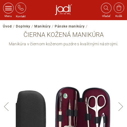
Menu
Hľadať
Košík
Kontakt
Úvod
/
Doplnky
/
Manikúry
/
Pánske manikúry
/
ČIERNA KOŽENÁ MANIKÚRA
Manikúra
v čiernom koženom puzdre s kvalitnými nástrojmi.