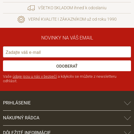
VŠETKO SKLADOM ihneď k odoslaniu
VERNÍ KVALITE I ZÁKAZNÍKOM už od roku 1990
NOVINKY NA VÁŠ EMAIL
ODOBERAŤ
Vaše
údaje jsou u nás v bezpečí
a kdykoliv se můžete z newsletteru
odhlásit.
PRIHLÁSENIE
NÁKUPNÝ RÁDCA
DÔLEŽITÉ INFORMÁCIE