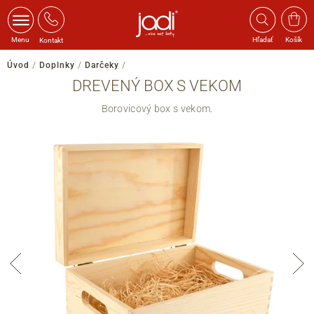
Menu
Hľadať
Košík
Kontakt
Úvod
/
Doplnky
/
Darčeky
/
DREVENÝ BOX S VEKOM
Borovicový box s vekom.