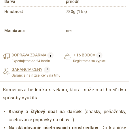
Barva
přírodní
Hmotnost
780g (1 ks)
Membrána
nie
i
i
DOPRAVA
ZDARMA
+ 16 BODOV
Expedujeme do 24 hodín
Registrácia sa vyplatí
i
GARANCIA CENY
Garancia najnižšej ceny na trhu.
Borovicová bednička s vekom, ktorá môže mať hneď dva
spôsoby využitia:
Krásny a štýlový obal na darček
(opasky, peňaženky,
ošetrovacie prípravky na obuv...)
Na skladovanie ošetrovacích prostriedkov
. Do krabičky