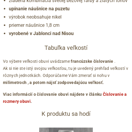
zladená kombinácia svetlej béžovej farby a zlatých tónov
upínanie náušnice na puzetu
výrobok neobsahuje nikel
priemer náušnice 1,8 cm
vyrobené v Jablonci nad Nisou
Tabuľka veľkostí
Vo výbere veľkosti obuvi uvádzame
francúzske číslovanie
.
Ak si nie ste istý svojou veľkosťou, tu je uvedený prehľad veľkostí v
rôznych jednotkách. Odporúčame Vám zmerať si nohu v
milimetroch
, a potom nájsť zodpovedajúcu veľkosť.
Viac informácií o číslovanie obuvi nájdete v článku
Číslovanie a
rozmery obuvi
.
K produktu sa hodí