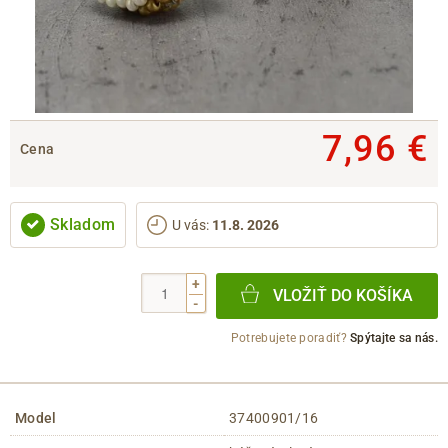
7,96 €
Cena
Skladom
U vás
:
11.8. 2026
+
VLOŽIŤ DO KOŠÍKA
-
Potrebujete poradiť?
Spýtajte sa nás.
Model
37400901/16