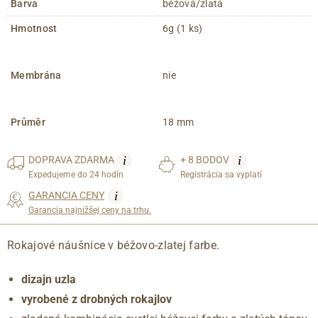
Barva
béžová/zlatá
Hmotnost
6g (1 ks)
Membrána
nie
Průměr
18 mm
i
i
DOPRAVA
ZDARMA
+ 8 BODOV
Expedujeme do 24 hodín
Registrácia sa vyplatí
i
GARANCIA CENY
Garancia najnižšej ceny na trhu.
Rokajové náušnice v béžovo-zlatej farbe.
dizajn uzla
vyrobené z drobných rokajlov