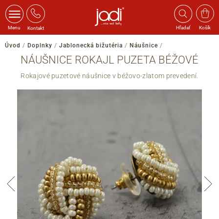
Menu
Hľadať
Košík
Kontakt
Úvod
/
Doplnky
/
Jablonecká bižutéria
/
Náušnice
/
NÁUŠNICE ROKAJL PUZETA BÉŽOVÉ
Rokajové puzetové náušnice v béžovo-zlatom prevedení.