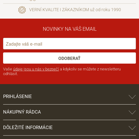
VERNÍ KVALITE I ZÁKAZNÍKOM už od roku 1990
NOVINKY NA VÁŠ EMAIL
ODOBERAŤ
Vaše
údaje jsou u nás v bezpečí
a kdykoliv se můžete z newsletteru
odhlásit.
PRIHLÁSENIE
NÁKUPNÝ RÁDCA
DÔLEŽITÉ INFORMÁCIE