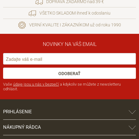
DOPRAVA ZADARMO nad 39 €
VŠETKO SKLADOM ihneď k odoslaniu
VERNÍ KVALITE I ZÁKAZNÍKOM už od roku 1990
NOVINKY NA VÁŠ EMAIL
ODOBERAŤ
Vaše
údaje jsou u nás v bezpečí
a kdykoliv se můžete z newsletteru
odhlásit.
PRIHLÁSENIE
NÁKUPNÝ RÁDCA