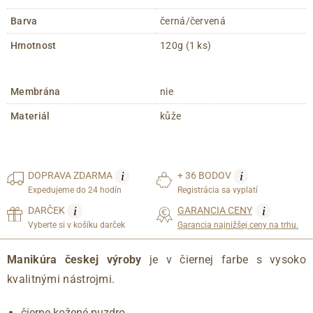
Barva
černá/červená
Hmotnost
120g (1 ks)
Membrána
nie
Materiál
kůže
i
i
DOPRAVA
ZDARMA
+ 36 BODOV
Expedujeme do 24 hodín
Registrácia sa vyplatí
i
i
DARČEK
GARANCIA CENY
Vyberte si v košíku darček
Garancia najnižšej ceny na trhu.
Manikúra českej výroby
je v čiernej farbe s vysoko
kvalitnými nástrojmi.
čierne kožené puzdro