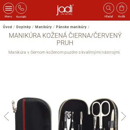
Menu
Hľadať
Košík
Kontakt
Úvod
/
Doplnky
/
Manikúry
/
Pánske manikúry
/
MANIKÚRA KOŽENÁ ČIERNA/ČERVENÝ
PRUH
Manikúra v čiernom koženom puzdre s kvalitnými nástrojmi.