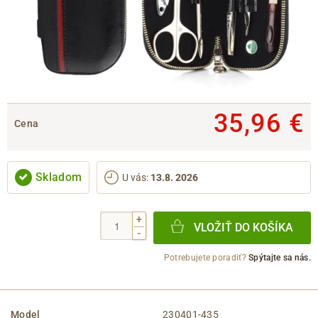
35,96 €
Cena
Skladom
U vás
:
13.8. 2026
+
VLOŽIŤ DO KOŠÍKA
-
Potrebujete poradiť?
Spýtajte sa nás.
Model
230401-435