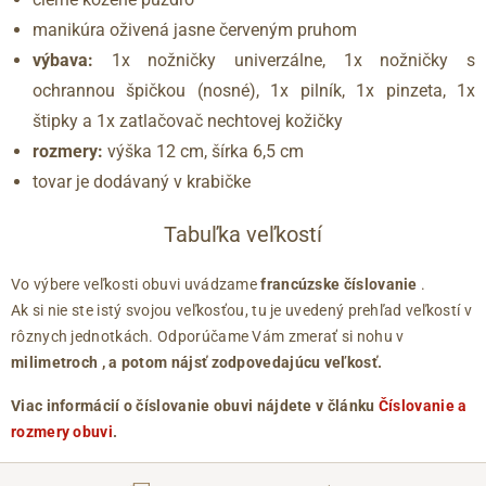
manikúra oživená jasne červeným pruhom
výbava:
1x nožničky univerzálne, 1x nožničky s
ochrannou špičkou (nosné), 1x pilník, 1x pinzeta, 1x
štipky a 1x zatlačovač nechtovej kožičky
rozmery:
výška 12 cm, šírka 6,5 cm
tovar je dodávaný v krabičke
Tabuľka veľkostí
Vo výbere veľkosti obuvi uvádzame
francúzske číslovanie
.
Ak si nie ste istý svojou veľkosťou, tu je uvedený prehľad veľkostí v
rôznych jednotkách. Odporúčame Vám zmerať si nohu v
milimetroch
, a potom nájsť zodpovedajúcu veľkosť.
Viac informácií o číslovanie obuvi nájdete v článku
Číslovanie a
rozmery obuvi
.