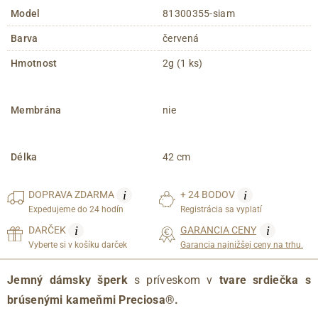
Model
81300355-siam
Barva
červená
Hmotnost
2g (1 ks)
Membrána
nie
Délka
42 cm
i
i
DOPRAVA
ZDARMA
+ 24 BODOV
Expedujeme do 24 hodín
Registrácia sa vyplatí
i
i
DARČEK
GARANCIA CENY
Vyberte si v košíku darček
Garancia najnižšej ceny na trhu.
Jemný dámsky šperk
s príveskom v
tvare srdiečka s
brúsenými kameňmi Preciosa®.