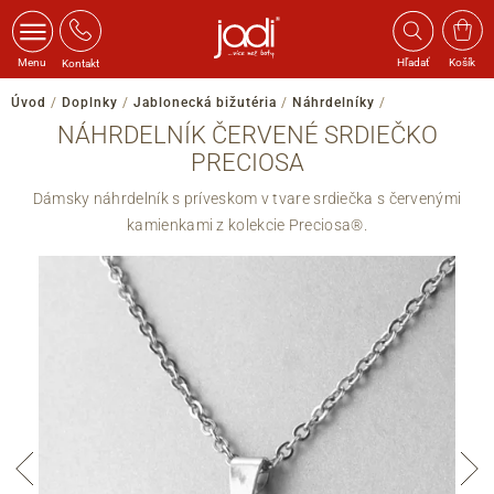
Menu
Hľadať
Košík
Kontakt
Úvod
/
Doplnky
/
Jablonecká bižutéria
/
Náhrdelníky
/
NÁHRDELNÍK ČERVENÉ SRDIEČKO
PRECIOSA
Dámsky náhrdelník s príveskom v tvare srdiečka s červenými
kamienkami z kolekcie Preciosa®.