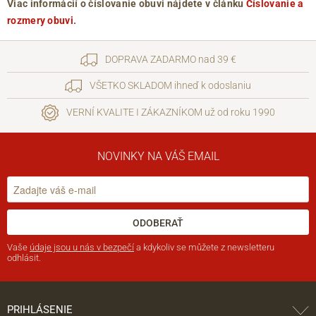
Viac informácií o číslovanie obuvi nájdete v článku
Číslovanie a
rozmery obuvi
.
DOPRAVA ZADARMO nad 39 €
VŠETKO SKLADOM ihneď k odoslaniu
VERNÍ KVALITE I ZÁKAZNÍKOM už od roku 1990
NOVINKY NA VÁŠ EMAIL
ODOBERAŤ
Vaše
údaje jsou u nás v bezpečí
a kdykoliv se můžete z newsletteru
odhlásit.
PRIHLÁSENIE