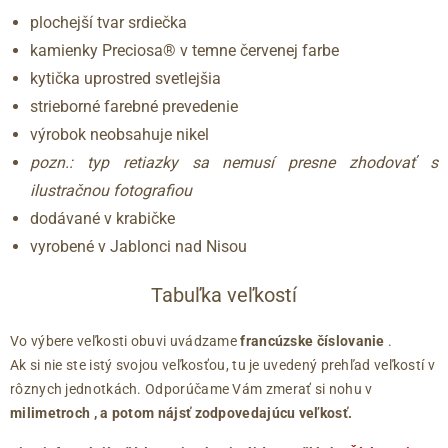
plochejší tvar srdiečka
kamienky Preciosa® v temne červenej farbe
kytička uprostred svetlejšia
strieborné farebné prevedenie
výrobok neobsahuje nikel
pozn.: typ retiazky sa nemusí presne zhodovať s
ilustračnou fotografiou
dodávané v krabičke
vyrobené v Jablonci nad Nisou
Tabuľka veľkostí
Vo výbere veľkosti obuvi uvádzame
francúzske číslovanie
.
Ak si nie ste istý svojou veľkosťou, tu je uvedený prehľad veľkostí v
rôznych jednotkách. Odporúčame Vám zmerať si nohu v
milimetroch
, a potom nájsť zodpovedajúcu veľkosť.