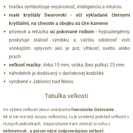
mačka symbolizuje nezávislosť, inteligenciu a intuíciu
malé kryštály Swarovski - oči vykladané čiernymi
kryštálmi, na chvoste a obojku sú číre kamene
prívesok a retiazka
sú
pokované ródiom -
hypoalergénny,
poskytuje stálosť výrobku a väčšiu odolnosť voči
vonkajším vplyvom ako je pot, vlhkosť, svetlo alebo
prach
veľkosť mačky:
šírka 15 mm, výška (bez pútka) 25 mm
náhrdelník je dodávaný v darčekovej krabičke
vyrobené v Jablonci nad Nisou
Tabuľka veľkostí
Vo výbere veľkosti obuvi uvádzame
francúzske číslovanie
.
Ak si nie ste istý svojou veľkosťou, tu je uvedený prehľad veľkostí v
rôznych jednotkách. Odporúčame Vám zmerať si nohu v
milimetroch
, a potom nájsť zodpovedajúcu veľkosť.