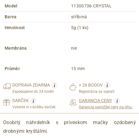
Model
11300736-CRYSTAL
Barva
stříbrná
Hmotnost
5g (1 ks)
Membrána
nie
Průměr
15 mm
i
i
DOPRAVA
ZDARMA
+ 26 BODOV
Expedujeme do 24 hodín
Registrácia sa vyplatí
i
i
DARČEK
GARANCIA CENY
Vyberte si v košíku darček
Garancia najnižšej ceny na trhu.
Osobitý náhrdelník s príveskom mačky ozdobený
drobnými kryštálmi.