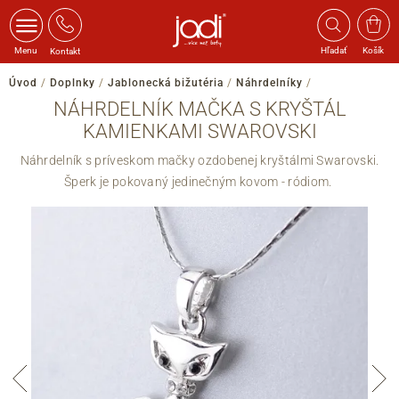
Menu
Hľadať
Košík
Kontakt
Úvod
/
Doplnky
/
Jablonecká bižutéria
/
Náhrdelníky
/
NÁHRDELNÍK MAČKA S KRYŠTÁL
KAMIENKAMI SWAROVSKI
Náhrdelník s príveskom mačky ozdobenej kryštálmi Swarovski.
Šperk je pokovaný jedinečným kovom - ródiom.