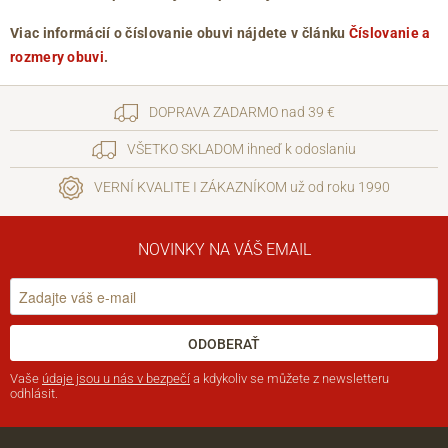
Viac informácií o číslovanie obuvi nájdete v článku
Číslovanie a
rozmery obuvi
.
DOPRAVA ZADARMO nad 39 €
VŠETKO SKLADOM ihneď k odoslaniu
VERNÍ KVALITE I ZÁKAZNÍKOM už od roku 1990
NOVINKY NA VÁŠ EMAIL
ODOBERAŤ
Vaše
údaje jsou u nás v bezpečí
a kdykoliv se můžete z newsletteru
odhlásit.