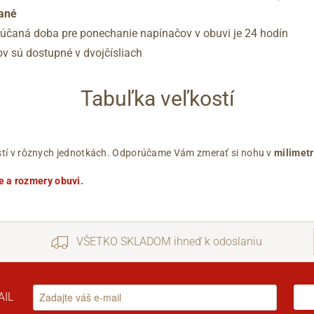
ané
účaná doba pre ponechanie napínačov v obuvi je 24 hodín
ov sú dostupné v dvojčísliach
Tabuľka veľkostí
ľkostí v rôznych jednotkách. Odporúčame Vám zmerať si nohu v
milimet
e a rozmery obuvi
.
VŠETKO SKLADOM ihneď k odoslaniu
AIL