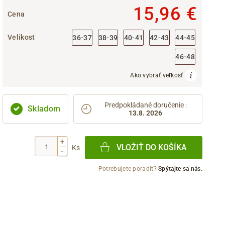
15,96 €
Cena
Velikost
36-37
38-39
40-41
42-43
44-45
46-48
Ako vybrať veľkosť
Predpokládané doručenie
:
Skladom
13.8. 2026
+
VLOŽIŤ DO KOŠÍKA
Ks
-
Potrebujete poradiť?
Spýtajte sa nás.