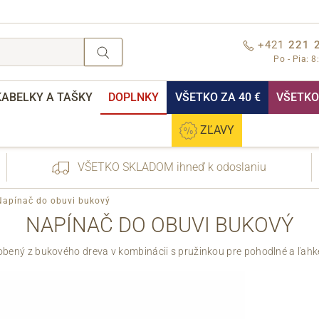
+421
221 
Po - Pia: 8
KABELKY A TAŠKY
DOPLNKY
VŠETKO ZA 40 €
VŠETKO 
ZĽAVY
VŠETKO SKLADOM ihneď k odoslaniu
Napínač do obuvi bukový
NAPÍNAČ DO OBUVI BUKOVÝ
obený z bukového dreva v kombinácii s pružinkou pre pohodlné a ľah
nebo přihlášení
Cez Facebook