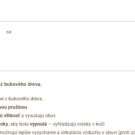
nie
 z bukového dreva.
né z bukového dreva
vou pružinou
ú vlhkosť
a vysušujú obuv
ánky
, aby bola
vypnutá
– vyhladzujú vrásky v koži
umožnujú lepšie vysychanie a cirkuláciu vzduchu v obuvi (proti 