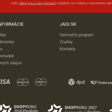
Vaše
údaje jsou u nás v bezpečí
a kdykoliv se můžete z newsletteru odhl
INFORMÁCIE
JADI.SK
atba
Vernostný program
dmienky
Značky
ru
Kontakty
oriadok
ných údajov