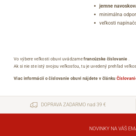
jemne navoskov
minimálna odpor
veľkosti napínač
Vo výbere veľkosti obuvi uvádzame
francúzske číslovanie
.
Ak si nie ste istý svojou veľkosťou, tu je uvedený prehľad ve
Viac informácií o číslovanie obuvi nájdete v článku
Číslovani
DOPRAVA ZADARMO nad 39 €
NOVINKY NA VÁŠ EM