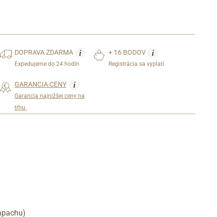
i
i
DOPRAVA
ZDARMA
+ 16 BODOV
Expedujeme do 24 hodín
Registrácia sa vyplatí
i
GARANCIA CENY
Garancia najnižšej ceny na
trhu.
zápachu)