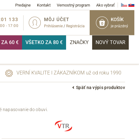
Predajne
Kontakt
Vernostný program
Ako vybrať
201 133
MÔJ ÚČET
KOŠÍK
0
:00 - 17:00
Prihlásenie
/
Registrácia
je prázdný
ZA 60 €
VŠETKO ZA 80 €
ZNAČKY
NOVÝ TOVAR
VERNÍ KVALITE I ZÁKAZNÍKOM už od roku 1990
Späť na výpis produktov
PRIHLÁSIŤ
ké napasovanie do obuvi.