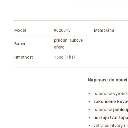
Model
9020016
Membrána
přírodní bukové
Barva
dřevo
Hmotnost
150g (1 ks)
Napínače do obuvi
napínače vyrobe
zakončené kovo
napínače
pohlcuj
udržujú tvar top
vetracie otvory 