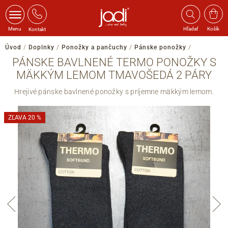
Menu
Hľadať
Košík
Kontakt
Úvod
/
Doplnky
/
Ponožky a pančuchy
/
Pánske ponožky
/
PÁNSKE BAVLNENÉ TERMO PONOŽKY S
MÄKKÝM LEMOM TMAVOŠEDÁ 2 PÁRY
Hrejivé pánske bavlnené ponožky s príjemne mäkkým lemom.
ZĽAVA 20 %