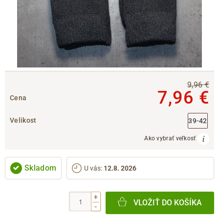
9,96 €
7,96 €
Cena
Velikost
39-42
Ako vybrať veľkosť
Skladom
U vás
:
12.8. 2026
+
VLOŽIŤ DO KOŠÍKA
-