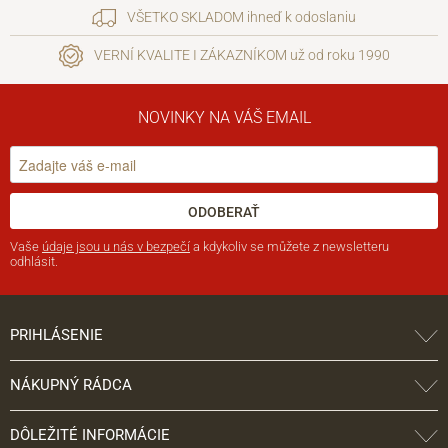
VŠETKO SKLADOM ihneď k odoslaniu
VERNÍ KVALITE I ZÁKAZNÍKOM už od roku 1990
NOVINKY NA VÁŠ EMAIL
ODOBERAŤ
Vaše
údaje jsou u nás v bezpečí
a kdykoliv se můžete z newsletteru
odhlásit.
PRIHLÁSENIE
NÁKUPNÝ RÁDCA
DÔLEŽITÉ INFORMÁCIE