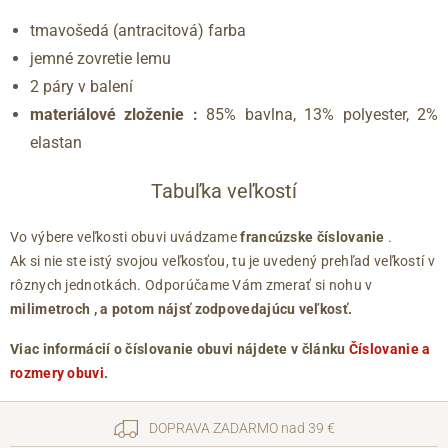
tmavošedá (antracitová) farba
jemné zovretie lemu
2 páry v balení
materiálové z
loženie
:
85% bavlna, 13% polyester, 2%
elastan
Tabuľka veľkostí
Vo výbere veľkosti obuvi uvádzame
francúzske číslovanie
.
Ak si nie ste istý svojou veľkosťou, tu je uvedený prehľad veľkostí v
rôznych jednotkách. Odporúčame Vám zmerať si nohu v
milimetroch
, a potom nájsť zodpovedajúcu veľkosť.
Viac informácií o číslovanie obuvi nájdete v článku
Číslovanie a
rozmery obuvi
.
DOPRAVA ZADARMO nad 39 €