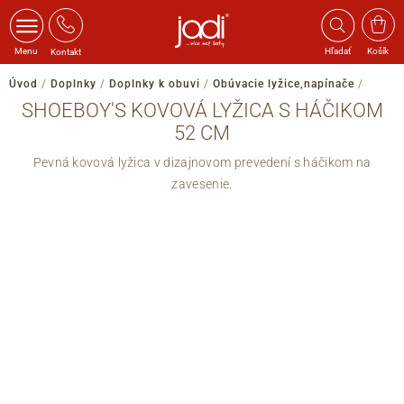
Menu
Hľadať
Košík
Kontakt
Úvod
/
Doplnky
/
Doplnky k obuvi
/
Obúvacie lyžice,napínače
/
SHOEBOY'S KOVOVÁ LYŽICA S HÁČIKOM
52 CM
Pevná kovová lyžica v dizajnovom prevedení s háčikom na
zavesenie.