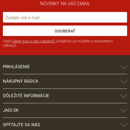
NOVINKY NA VÁŠ EMAIL
ODOBERAŤ
Vaše
údaje jsou u nás v bezpečí
a kdykoliv se můžete z newsletteru
odhlásit.
PRIHLÁSENIE
NÁKUPNÝ RÁDCA
DÔLEŽITÉ INFORMÁCIE
JADI.SK
SPÝTAJTE SA NÁS