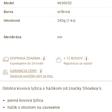
Model
9630052
Barva
stříbrná
Hmotnost
240g (1 ks)
Membrána
nie
i
i
DOPRAVA
ZDARMA
+ 12 BODOV
Expedujeme do 24 hodín
Registrácia sa vyplatí
i
GARANCIA CENY
Garancia najnižšej ceny na trhu.
Odolná kovová lyžica s háčikom od značky Shoeboy's.
pevná kovová lyžica
háčik s otvorom na zavesenie