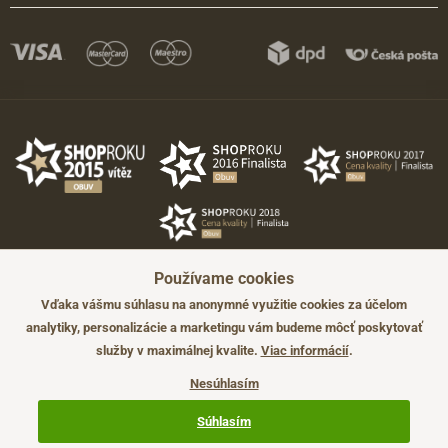
Používame cookies
Vďaka vášmu súhlasu na anonymné využitie cookies za účelom
analytiky, personalizácie a marketingu vám budeme môcť poskytovať
služby v maximálnej kvalite.
Viac informácií
.
©2026 JADI.sk. Užitie materiálov bez súhlasu nie je možné.
Údaje majú len informatívny charakter a môžu byť zmenené bez
Nesúhlasím
predchádzajúceho upozornenia.
Technicky zajišťuje
Simplia.cz
.
Súhlasím