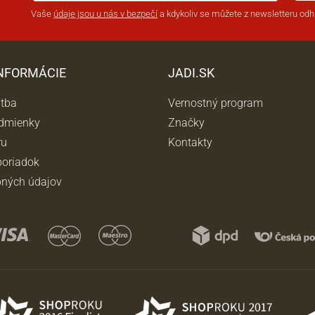
Vaše
údaje jsou u nás v bezpečí
a kdykoliv se můžete z newsletteru odhl
INFORMÁCIE
JADI.SK
atba
Vernostný program
dmienky
Značky
ru
Kontakty
oriadok
ných údajov