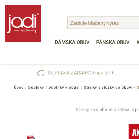
DÁMSKA OBUV
PÁNSKA OBUV
DOPRAVA ZADARMO nad 39 €
Úvod
/
Doplnky
/
Doplnky k obuvi
/
Stielky a vložky do obuvi
/
S
Zabudnuté heslo
Stielky zo šľahaného latexu s p
Registrácia