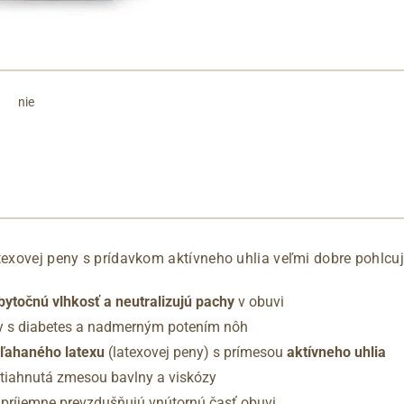
nie
atexovej peny s prídavkom aktívneho uhlia veľmi dobre pohlcuj
bytočnú vlhkosť a neutralizujú pachy
v obuvi
y s diabetes a nadmerným potením nôh
šľahaného latexu
(latexovej peny) s prímesou
aktívneho uhlia
otiahnutá zmesou bavlny a viskózy
príjemne prevzdušňujú vnútornú časť obuvi