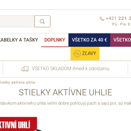
+421
221 
Po - Pia: 8
KABELKY A TAŠKY
DOPLNKY
VŠETKO ZA 40 €
VŠETKO 
ZĽAVY
VŠETKO SKLADOM ihneď k odoslaniu
tielky aktívne uhlie
STIELKY AKTÍVNE UHLIE
rídavkom aktívneho uhlia veľmi dobre pohlcujú pach a sajú pot, sú mä
nebo přihlášení
Cez Facebook