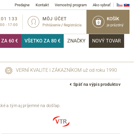
Predajne
Kontakt
Vernostný program
Ako vybrať
201 133
MÔJ ÚČET
KOŠÍK
0
:00 - 17:00
Prihlásenie
/
Registrácia
je prázdný
ZA 60 €
VŠETKO ZA 80 €
ZNAČKY
NOVÝ TOVAR
VERNÍ KVALITE I ZÁKAZNÍKOM už od roku 1990
Späť na výpis produktov
PRIHLÁSIŤ
kké a tým aj príjemné na došľap.