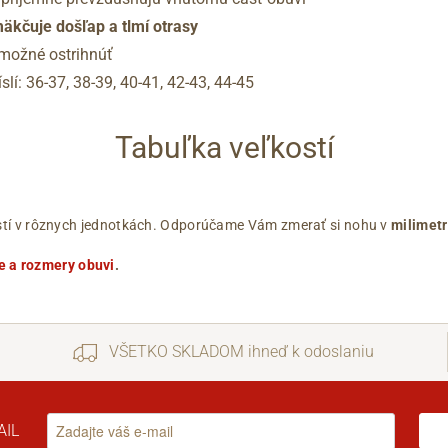
äkčuje došľap a tlmí otrasy
 možné ostrihnúť
slí: 36-37, 38-39, 40-41, 42-43, 44-45
Tabuľka veľkostí
ľkostí v rôznych jednotkách. Odporúčame Vám zmerať si nohu v
milimet
e a rozmery obuvi
.
VŠETKO SKLADOM ihneď k odoslaniu
AIL