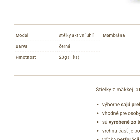
Model
stélky aktivní uhlí
Membrána
Barva
černá
Hmotnost
20g (1 ks)
Stielky z mäkkej l
výborne
sajú pre
vhodné pre osob
sú
vyrobené zo 
vrchná časť je p
vďaka
perforácii