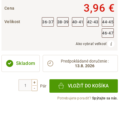
3,96 €
Cena
Velikost
36-37
38-39
40-41
42-43
44-45
46-47
Ako vybrať veľkosť
Predpokládané doručenie
:
Skladom
13.8. 2026
+
VLOŽIŤ DO KOŠÍKA
Pár
-
Potrebujete poradiť?
Spýtajte sa nás.