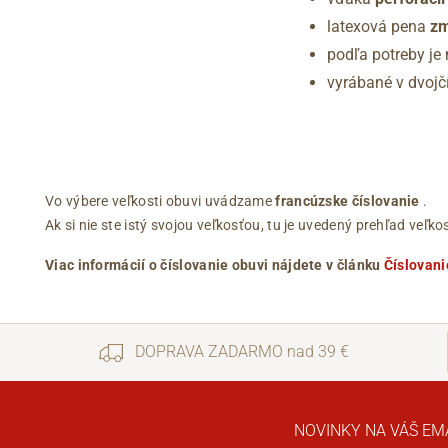
latexová pena
zm
podľa potreby je
vyrábané v dvojčí
Vo výbere veľkosti obuvi uvádzame
francúzske číslovanie
.
Ak si nie ste istý svojou veľkosťou, tu je uvedený prehľad ve
Viac informácií o číslovanie obuvi nájdete v článku
Číslovani
DOPRAVA ZADARMO nad 39 €
NOVINKY NA VÁŠ EM