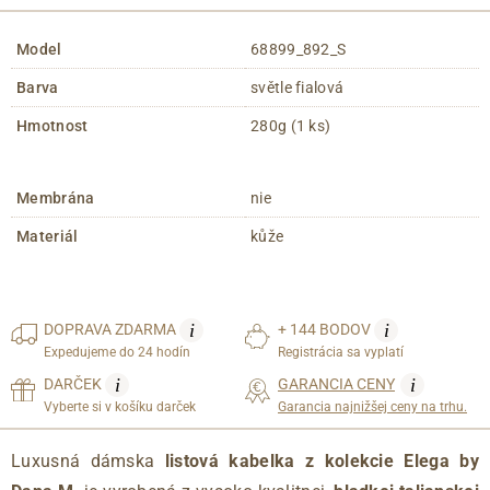
Model
68899_892_S
Barva
světle fialová
Hmotnost
280g (1 ks)
Membrána
nie
Materiál
kůže
i
i
DOPRAVA
ZDARMA
+ 144 BODOV
Expedujeme do 24 hodín
Registrácia sa vyplatí
i
i
DARČEK
GARANCIA CENY
Vyberte si v košíku darček
Garancia najnižšej ceny na trhu.
Luxusná dámska
listová kabelka z kolekcie Elega by