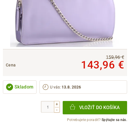
159,96 €
143,96 €
Cena
Skladom
U vás
:
13.8. 2026
+
VLOŽIŤ DO KOŠÍKA
-
Potrebujete poradiť?
Spýtajte sa nás.