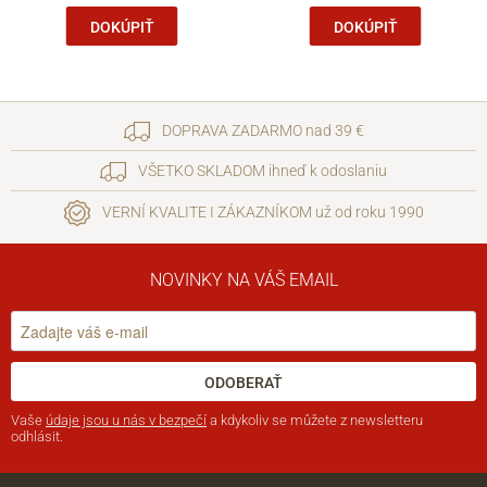
DOKÚPIŤ
DOKÚPIŤ
DOPRAVA ZADARMO nad 39 €
VŠETKO SKLADOM ihneď k odoslaniu
VERNÍ KVALITE I ZÁKAZNÍKOM už od roku 1990
NOVINKY NA VÁŠ EMAIL
ODOBERAŤ
Vaše
údaje jsou u nás v bezpečí
a kdykoliv se můžete z newsletteru
odhlásit.