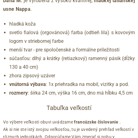
Dana M.
je vyrobená z vysoko kvalitnej,
hladkej talianskej
usne Nappa
.
hladká koža
svetlo fialová (orgovánová) farba (odtieň lila) s kovovým
logom v striebornej farbe
menší tvar - pre spoločenské a formálne príležitosti
súčasťou: dlhý a krátky (retiazkový) ramenný pásik (dĺžky
130 a 40 cm)
zhora zipsový uzáver
vnútorná výbava
: 1x priehradka na mobil, vizitky a pod.
rozmery
: šírka 24 cm, výška 16 cm, dno má hĺbku 4,5 cm
Tabuľka veľkostí
Vo výbere veľkosti obuvi uvádzame
francúzske číslovanie
.
Ak si nie ste istý svojou veľkosťou, tu je uvedený prehľad veľkostí v
rôznych jednotkách. Odporúčame Vám zmerať si nohu v