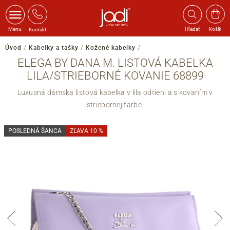
Menu
Hľadať
Košík
Kontakt
Úvod
/
Kabelky a tašky
/
Kožené kabelky
/
ELEGA BY DANA M. LISTOVÁ KABELKA
LILA/STRIEBORNÉ KOVANIE 68899
Luxusná dámska listová kabelka v lila odtieni a s kovaním v
striebornej farbe.
POSLEDNÁ ŠANCA
ZĽAVA 10 %