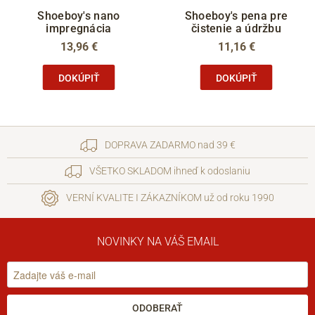
Shoeboy's nano
Shoeboy's pena pre
impregnácia
čistenie a údržbu
13,96 €
11,16 €
DOKÚPIŤ
DOKÚPIŤ
DOPRAVA ZADARMO nad 39 €
VŠETKO SKLADOM ihneď k odoslaniu
VERNÍ KVALITE I ZÁKAZNÍKOM už od roku 1990
NOVINKY NA VÁŠ EMAIL
ODOBERAŤ