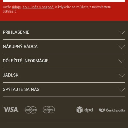
Vaše
údaje jsou u nás v bezpečí
a kdykoliv se můžete z newsletteru
odhlásit.
PRIHLÁSENIE
NÁKUPNÝ RÁDCA
DÔLEŽITÉ INFORMÁCIE
JADI.SK
SPÝTAJTE SA NÁS