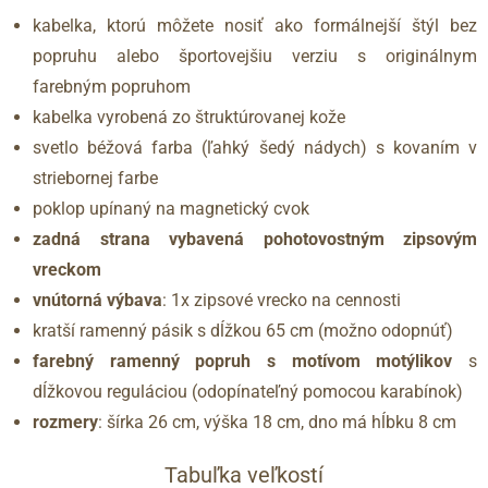
kabelka, ktorú môžete nosiť ako formálnejší štýl bez
popruhu alebo športovejšiu verziu s originálnym
farebným popruhom
kabelka vyrobená zo štruktúrovanej kože
svetlo béžová farba (ľahký šedý nádych) s kovaním v
striebornej farbe
poklop upínaný na magnetický cvok
zadná strana vybavená pohotovostným zipsovým
vreckom
vnútorná výbava
: 1x zipsové vrecko na cennosti
kratší ramenný pásik s dĺžkou 65 cm (možno odopnúť)
farebný ramenný popruh s motívom motýlikov
s
dĺžkovou reguláciou (odopínateľný pomocou karabínok)
rozmery
: šírka 26 cm, výška 18 cm, dno má hĺbku 8 cm
Tabuľka veľkostí