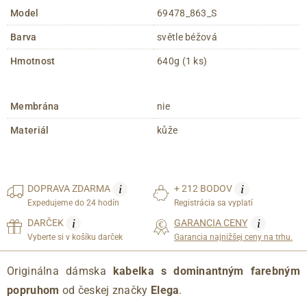
Model
69478_863_S
Barva
světle béžová
Hmotnost
640g (1 ks)
Membrána
nie
Materiál
kůže
i
i
DOPRAVA
ZDARMA
+ 212 BODOV
Expedujeme do 24 hodín
Registrácia sa vyplatí
i
i
DARČEK
GARANCIA CENY
Vyberte si v košíku darček
Garancia najnižšej ceny na trhu.
Originálna dámska
kabelka s dominantným farebným
popruhom
od českej značky
Elega
.