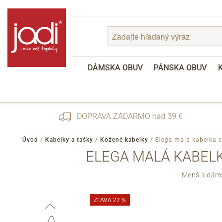
DÁMSKA OBUV
PÁNSKA OBUV
DOPRAVA ZADARMO nad 39 €
Úvod
/
Kabelky a tašky
/
Kožené kabelky
/
Elega malá kabelka c
ELEGA MALÁ KABELK
Zabudnuté heslo
Menšia dáms
Registrácia
ZĽAVA 22 %