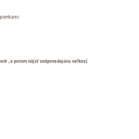
opierkami
roch
, a potom nájsť zodpovedajúcu veľkosť.