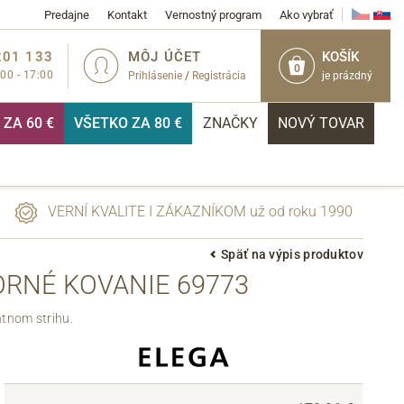
Predajne
Kontakt
Vernostný program
Ako vybrať
201 133
MÔJ ÚČET
KOŠÍK
0
:00 - 17:00
Prihlásenie
/
Registrácia
je prázdný
ZA 60 €
VŠETKO ZA 80 €
ZNAČKY
NOVÝ TOVAR
VERNÍ KVALITE I ZÁKAZNÍKOM už od roku 1990
Späť na výpis produktov
ORNÉ KOVANIE 69773
PRIHLÁSIŤ
tnom strihu.