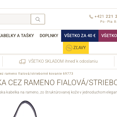
+421
221 
Po - Pia: 8
KABELKY A TAŠKY
DOPLNKY
VŠETKO ZA 40 €
VŠETKO 
ZĽAVY
VŠETKO SKLADOM ihneď k odoslaniu
ez rameno fialová/strieborné kovanie 69773
A CEZ RAMENO FIALOVÁ/STRIEB
ka kabelka na rameno, zo štruktúrovanej kože v jednoduchom elegan
nebo přihlášení
Cez Facebook