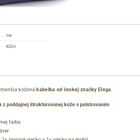
nie
kůže
 menšia kožená
kabelka od českej značky Elega
.
 z poddajnej štruktúrovanej kože s polstrovaním
rnej farbe
áver
: 1x zipsové vrecko a 1x vrecko na mobil