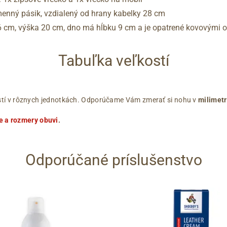
enný pásik, vzdialený od hrany kabelky 28 cm
26 cm, výška 20 cm, dno má hĺbku 9 cm a je opatrené kovovými 
Tabuľka veľkostí
ľkostí v rôznych jednotkách. Odporúčame Vám zmerať si nohu v
milimet
e a rozmery obuvi
.
Odporúčané príslušenstvo