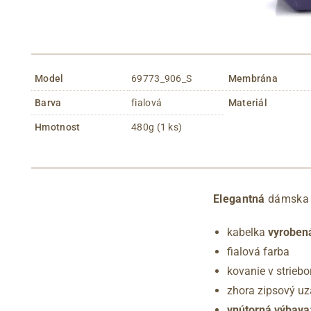
Model
69773_906_S
Membrána
Barva
fialová
Materiál
Hmotnost
480g (1 ks)
Elegantná
dámska
kabelka
vyrobená
fialová farba
kovanie v striebo
zhora zipsový uz
vnútorná výbava