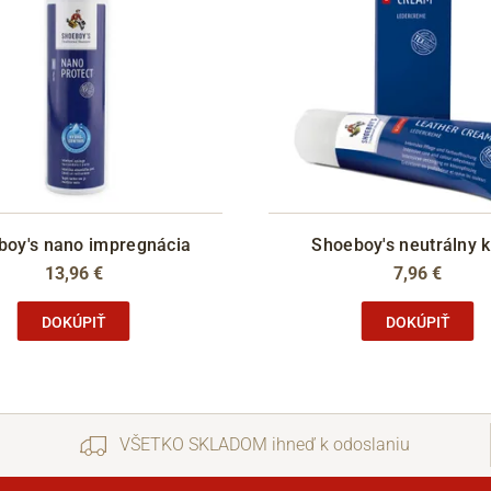
boy's nano impregnácia
Shoeboy's neutrálny 
13,96 €
7,96 €
DOKÚPIŤ
DOKÚPIŤ
VŠETKO SKLADOM ihneď k odoslaniu