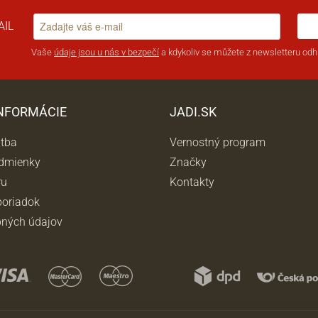
AIL
Vaše
údaje jsou u nás v bezpečí
a kdykoliv se můžete z newsletteru odhl
INFORMÁCIE
JADI.SK
atba
Vernostný program
dmienky
Značky
ru
Kontakty
oriadok
ných údajov