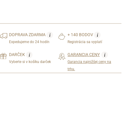
i
i
DOPRAVA
ZDARMA
+ 140 BODOV
Expedujeme do 24 hodín
Registrácia sa vyplatí
i
i
DARČEK
GARANCIA CENY
Vyberte si v košíku darček
Garancia najnižšej ceny na
trhu.