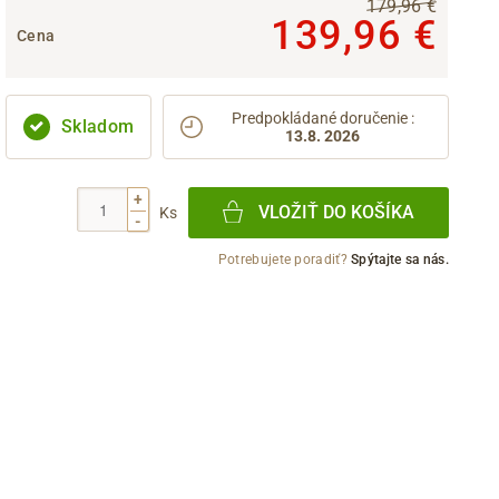
179,96 €
139,96 €
Cena
Predpokládané doručenie
:
Skladom
13.8. 2026
+
VLOŽIŤ DO KOŠÍKA
Ks
-
Potrebujete poradiť?
Spýtajte sa nás.