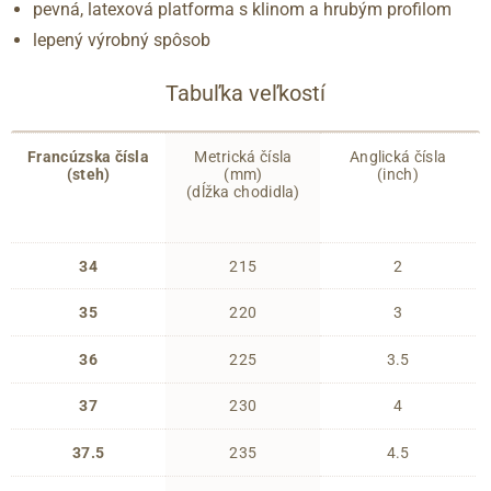
pevná, latexová platforma s klinom a hrubým profilom
lepený výrobný spôsob
Tabuľka veľkostí
Francúzska čísla
Metrická čísla
Anglická čísla
(steh)
(mm)
(inch)
(dĺžka chodidla)
34
215
2
35
220
3
36
225
3.5
37
230
4
37.5
235
4.5