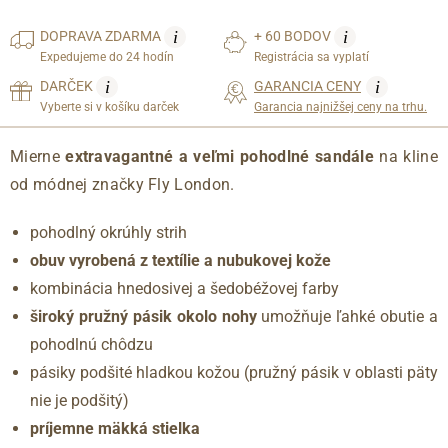
i
i
DOPRAVA
ZDARMA
+ 60 BODOV
Expedujeme do 24 hodín
Registrácia sa vyplatí
i
i
DARČEK
GARANCIA CENY
Vyberte si v košíku darček
Garancia najnižšej ceny na trhu.
Mierne
extravagantné a veľmi pohodlné sandále
na kline
od módnej značky Fly London.
pohodlný okrúhly strih
obuv vyrobená z textílie a nubukovej kože
kombinácia hnedosivej a šedobéžovej farby
široký pružný pásik okolo nohy
umožňuje ľahké obutie a
pohodlnú chôdzu
pásiky podšité hladkou kožou (pružný pásik v oblasti päty
nie je podšitý)
príjemne mäkká stielka