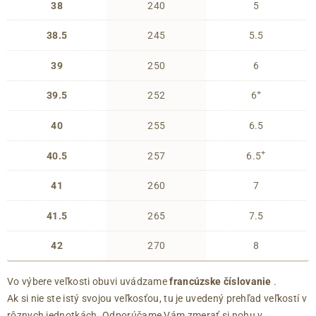
38
240
5
38.5
245
5.5
39
250
6
+
39.5
252
6
40
255
6.5
+
40.5
257
6.5
41
260
7
41.5
265
7.5
42
270
8
Vo výbere veľkosti obuvi uvádzame
francúzske číslovanie
.
Ak si nie ste istý svojou veľkosťou, tu je uvedený prehľad veľkostí v
rôznych jednotkách. Odporúčame Vám zmerať si nohu v