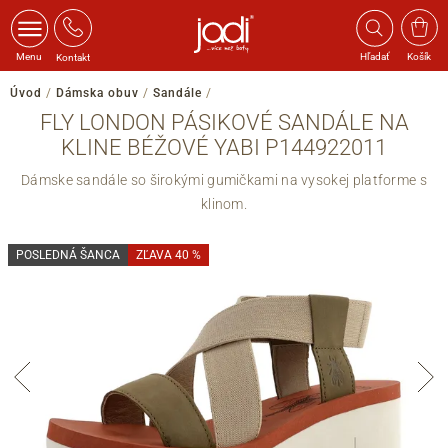
Menu
Hľadať
Košík
Kontakt
Úvod
/
Dámska obuv
/
Sandále
/
FLY LONDON PÁSIKOVÉ SANDÁLE NA
KLINE BÉŽOVÉ YABI P144922011
Dámske sandále so širokými gumičkami na vysokej platforme s
klinom.
POSLEDNÁ ŠANCA
ZĽAVA 40 %