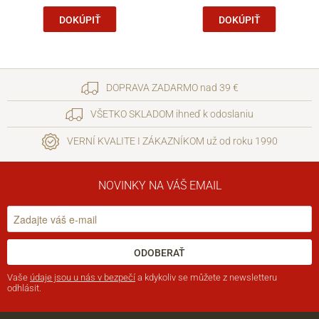
DOKÚPIŤ
DOKÚPIŤ
DOPRAVA ZADARMO nad 39 €
VŠETKO SKLADOM ihneď k odoslaniu
VERNÍ KVALITE I ZÁKAZNÍKOM už od roku 1990
NOVINKY NA VÁŠ EMAIL
ODOBERAŤ
Vaše
údaje jsou u nás v bezpečí
a kdykoliv se můžete z newsletteru
odhlásit.