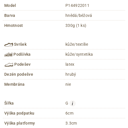
Model
P144922011
Barva
hnědá/béžová
Hmotnost
330g (1 ks)
Svršek
kůže/textílie
Podšívka
kůže/syntetika
Podešev
latex
Dezén podešve
hrubý
Membrána
nie
i
Šířka
G
Výška podpatku
6cm
Výška platformy
3.3cm