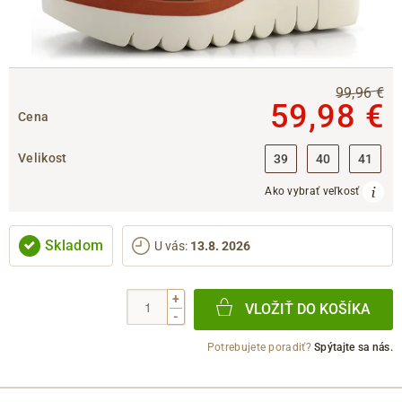
99,96 €
59,98 €
Cena
Velikost
39
40
41
Ako vybrať veľkosť
Skladom
U vás
:
13.8. 2026
+
VLOŽIŤ DO KOŠÍKA
-
Potrebujete poradiť?
Spýtajte sa nás.