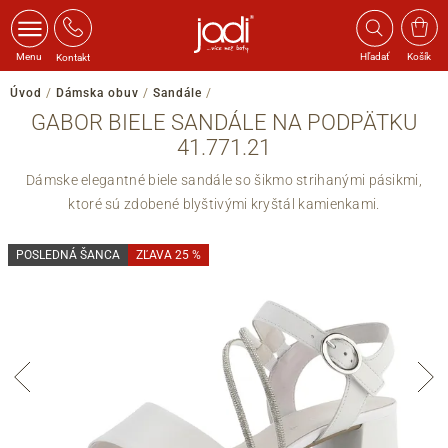
Menu
Hľadať
Košík
Kontakt
Úvod
/
Dámska obuv
/
Sandále
/
GABOR BIELE SANDÁLE NA PODPÄTKU
41.771.21
Dámske elegantné biele sandále so šikmo strihanými pásikmi,
ktoré sú zdobené blyštivými kryštál kamienkami.
POSLEDNÁ ŠANCA
ZĽAVA 25 %