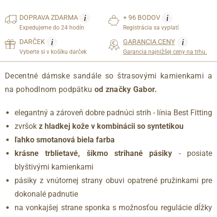
i
i
DOPRAVA
ZDARMA
+ 96 BODOV
Expedujeme do 24 hodín
Registrácia sa vyplatí
i
i
DARČEK
GARANCIA CENY
Vyberte si v košíku darček
Garancia najnižšej ceny na trhu.
Decentné dámske sandále so štrasovými kamienkami a
na pohodlnom podpätku
od značky Gabor.
elegantný a zároveň dobre padnúci strih - línia Best Fitting
zvršok
z hladkej kože v kombinácii so syntetikou
ľahko smotanová biela farba
krásne trblietavé, šikmo strihané pásiky
- posiate
blyštivými kamienkami
pásiky z vnútornej strany obuvi opatrené pružinkami pre
dokonalé padnutie
na vonkajšej strane sponka s možnosťou regulácie dĺžky