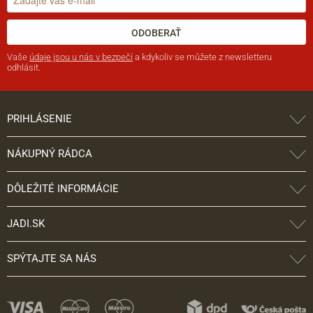
ODOBERAŤ
Vaše
údaje jsou u nás v bezpečí
a kdykoliv se můžete z newsletteru
odhlásit.
PRIHLÁSENIE
NÁKUPNÝ RÁDCA
DÔLEŽITÉ INFORMÁCIE
JADI.SK
SPÝTAJTE SA NÁS