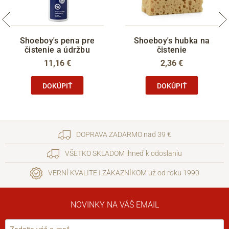
Shoeboy's pena pre
Shoeboy's hubka na
čistenie a údržbu
čistenie
11,16 €
2,36 €
DOKÚPIŤ
DOKÚPIŤ
DOPRAVA ZADARMO nad 39 €
VŠETKO SKLADOM ihneď k odoslaniu
VERNÍ KVALITE I ZÁKAZNÍKOM už od roku 1990
NOVINKY NA VÁŠ EMAIL