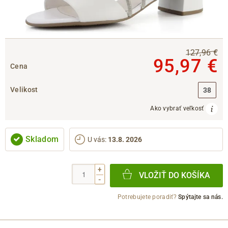
127,96 €
95,97 €
Cena
Velikost
38
Ako vybrať veľkosť
Skladom
U vás
:
13.8. 2026
+
VLOŽIŤ DO KOŠÍKA
-
Potrebujete poradiť?
Spýtajte sa nás.