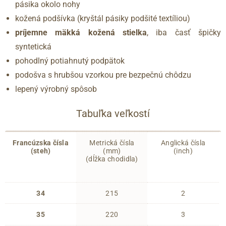
pásika okolo nohy
kožená podšívka (kryštál pásiky podšité textíliou)
príjemne mäkká kožená stielka
, iba časť špičky
syntetická
pohodlný potiahnutý podpätok
podošva s hrubšou vzorkou pre bezpečnú chôdzu
lepený výrobný spôsob
Tabuľka veľkostí
Francúzska čísla
Metrická čísla
Anglická čísla
(steh)
(mm)
(inch)
(dĺžka chodidla)
34
215
2
35
220
3