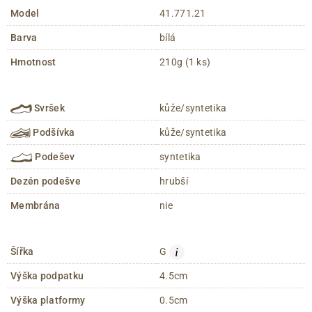
Model
41.771.21
Barva
bílá
Hmotnost
210g (1 ks)
Svršek
kůže/syntetika
Podšívka
kůže/syntetika
Podešev
syntetika
Dezén podešve
hrubší
Membrána
nie
i
Šířka
G
Výška podpatku
4.5cm
Výška platformy
0.5cm